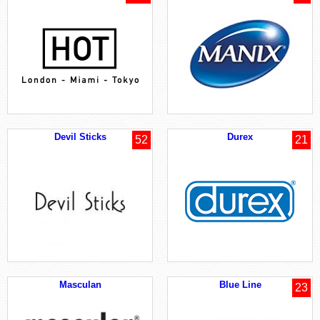
Devil Sticks
Durex
52
21
Masculan
Blue Line
23