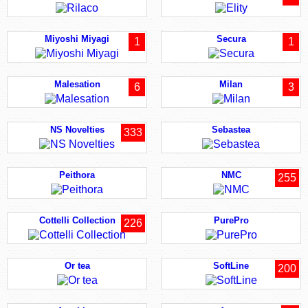
Miyoshi Miyagi
Secura
1
1
Malesation
Milan
6
3
NS Novelties
Sebastea
333
Peithora
NMC
255
Cottelli Collection
PurePro
226
Or tea
SoftLine
200