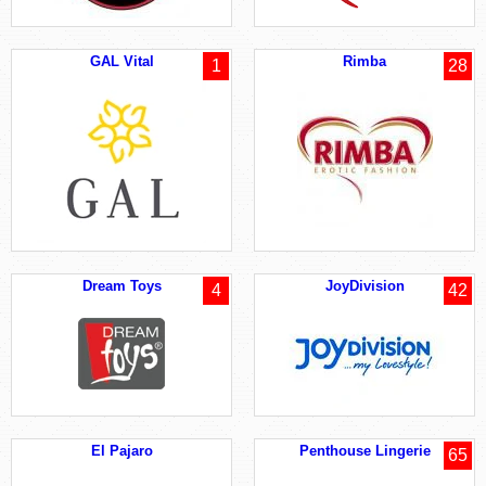
GAL Vital
Rimba
1
28
Dream Toys
JoyDivision
4
42
El Pajaro
Penthouse Lingerie
65