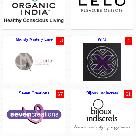
Mandy Mistery Line
WPJ
13
4
Seven Creations
Bijoux Indiscrets
67
61