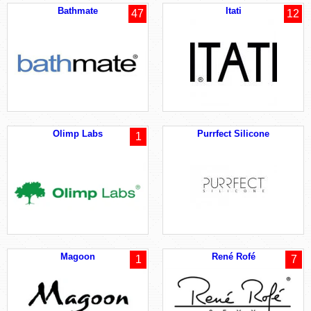
Bathmate
Itati
47
12
Olimp Labs
Purrfect Silicone
1
Magoon
René Rofé
1
7