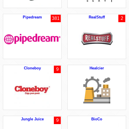
Pipedream
RealStuff
381
2
Cloneboy
Healcier
9
Jungle Juice
BioCo
9