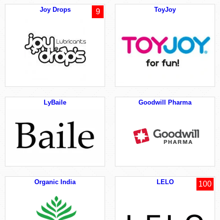
Joy Drops
ToyJoy
9
LyBaile
Goodwill Pharma
Organic India
LELO
100