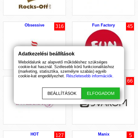
Obsessive
Fun Factory
316
45
Adatkezelési beállítások
Weboldalunk az alapvető működéshez szükséges
cookie-kat használ. Szélesebb körű funkcionalitáshoz
(marketing, statisztika, személyre szabás) egyéb
cookie-kat engedélyezhet.
Részletesebb információk.
Inverma
Svakom
66
BEÁLLÍTÁSOK
ELFOGADOM
HOT
Manix
127
5