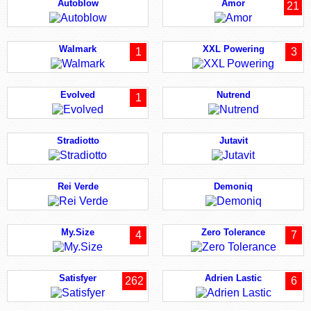
Autoblow
Amor
21
Walmark
XXL Powering
1
3
Evolved
Nutrend
1
Stradiotto
Jutavit
Rei Verde
Demoniq
My.Size
Zero Tolerance
4
7
Satisfyer
Adrien Lastic
262
6