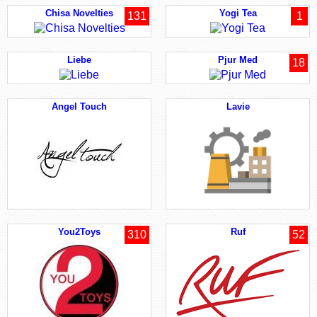
Chisa Novelties
Yogi Tea
131
1
Liebe
Pjur Med
18
Angel Touch
Lavie
You2Toys
Ruf
310
52