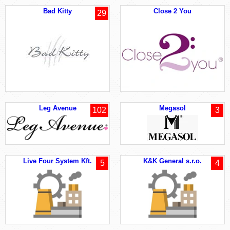
Bad Kitty
Close 2 You
29
Leg Avenue
Megasol
102
3
Live Four System Kft.
K&K General s.r.o.
5
4