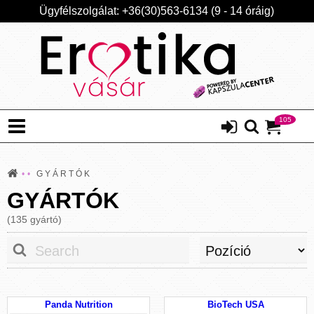
Ügyfélszolgálat: +36(30)563-6134 (9 - 14 óráig)
105
GYÁRTÓK
GYÁRTÓK
(135 gyártó)
Panda Nutrition
BioTech USA