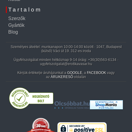
Tartalom
Szerzők
Gyártók
Blog
Személyes átvétel: munkanapon 10:00-14:00 között · 1047, Budapest
(külső) Váci út 19. 312-es iroda
Ügyfélszolgálat minden hétköznap 9-14 óráig:
+36(30)563-6134
·
ugyfelszolgalat@erotikavasar.hu
Kérjük értékelje áruházunkat a
GOOGLE
, a
FACEBOOK
vagy
az
ÁRUKERESŐ
oldalán