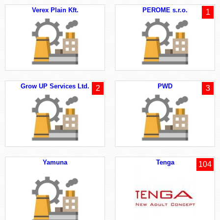
Verex Plain Kft.
PEROME s.r.o.
1
Grow UP Services Ltd.
PWD
2
3
Yamuna
Tenga
104