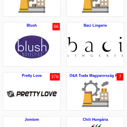
Blush
Baci Lingerie
66
Pretty Love
O&A Trade Magyarország Kft.
376
7
Jomtom
Chili Hungária