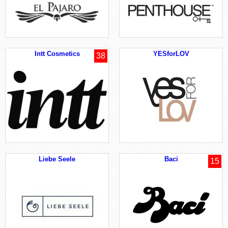
Intt Cosmetics
YESforLOV
38
Liebe Seele
Baci
15