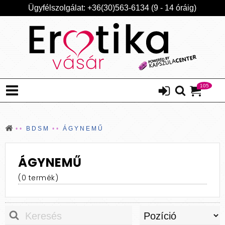
Ügyfélszolgálat: +36(30)563-6134 (9 - 14 óráig)
105
BDSM
ÁGYNEMŰ
ÁGYNEMŰ
(0 termék)