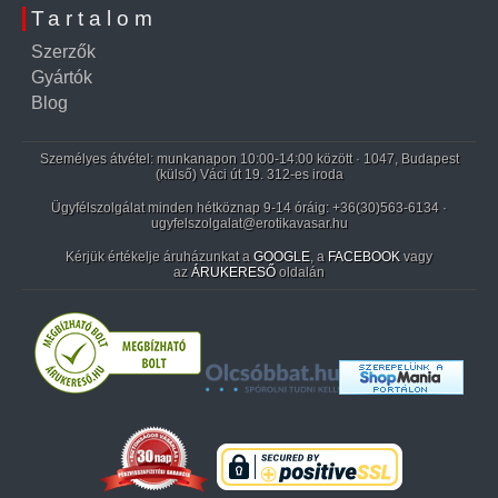
Tartalom
Szerzők
Gyártók
Blog
Személyes átvétel: munkanapon 10:00-14:00 között · 1047, Budapest
(külső) Váci út 19. 312-es iroda
Ügyfélszolgálat minden hétköznap 9-14 óráig:
+36(30)563-6134
·
ugyfelszolgalat@erotikavasar.hu
Kérjük értékelje áruházunkat a
GOOGLE
, a
FACEBOOK
vagy
az
ÁRUKERESŐ
oldalán