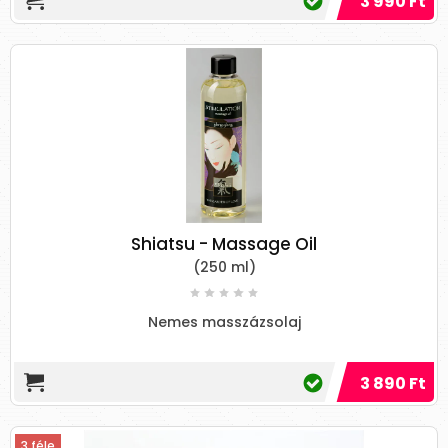
3 990 Ft
hatással, így ke
A masszázsolajok fajtái
Alapvetően, az alapanyagukat tekintve
megkülönböztetünk két típusú masszázsolajat:
Paraffin alapú masszázsolajak
A paraffin olaj a kőolaj finomítás
melléktermékeként létrejövő, abszolút
biztonságos anyag, mely nagyon sikamlós és
Shiatsu - Massage Oil
kiváló kenőanyag.
(250 ml)
A paraffinolaj főbb tulajdonságai:
Nem szívódik fel
Nemes masszázsolaj
Oldja a bőrbe lerakodott szenyeződéseket
Nem romlik meg, nem jár le a
3 890 Ft
szavatossága
Könnyen letörölhető és lemosható
Nagyon száraz, repedezett bőrre ajánlják
3 féle