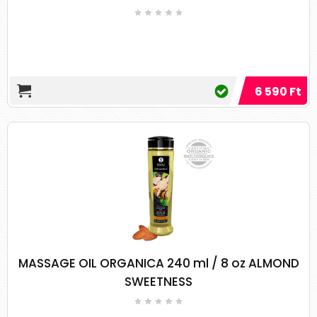
előtt?
Ellenőrizze a tisztaságot: válasszon tiszta
olajat! A masszázsolajok nem
tartalmazhatnak adalékokat és
6 590 Ft
tartósítószereket, mivel ezek
csökkenthetik az olaj előnyeit. A tiszta
olajok könnyebbek és kevésbé zsírosak.
Ellenőrizze a viszkozitást: az olajnak
könnyen kell csúsznia a bőrén. Nem
szabad ragacsosnak és zsírosnak lennie. A
masszázsolajoknak lehetővé kell tenniük a
kéz könnyű mozgását a bőrön.
Ellenőrizze az illatát: kerülje az erős szagú
olajok használatát. A masszázsolajok
általában könnyű és kellemes aromával
MASSAGE OIL ORGANICA 240 ml / 8 oz ALMOND
rendelkeznek, ezért válasszon ennek
SWEETNESS
megfelelően.
Ezenkívül végezzen tesztet az olajjal,