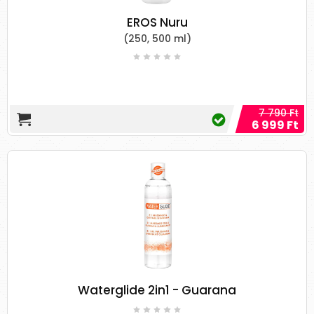
Az avokádóolaj olyan alapvető vitaminok
és tápanyagok raktára, mint a linolsav, az
EROS Nuru
olajsav, a linolénsav, a béta-karotin, a
(250, 500 ml)
béta-szitoszterin, a lecitin, valamint az A,
C, D és E vitaminok. Az avokádó olaj olyan
tulajdonságokkal rendelkezik, amelyek
megóvják a bőrt a ráncoktól, striáktól és
7 790 Ft
az olyan bőrbetegségektől, mint a
6 999 Ft
pikkelysömör (psoriasis). Egy patkányokkal
végzett vizsgálat szerint fokozza a bőr
regenerálódását. [
8
]
Egy másik, patkányokon végzett
tanulmány megállapította, hogy az
avokádóolaj helyi alkalmazása fokozza a
kollagén szintézisét, így javíthatja a bőr
rugalmasságát, és puhává és
rugalmasságá teheti. [
9
]
5. Jojoba olaj
Waterglide 2in1 - Guarana
Noha olajnak nevezik, a jojobaolaj valójában