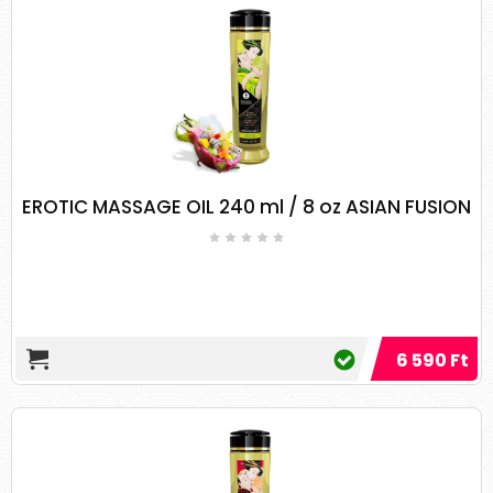
Miután a teljes testet megmasszírozta, 10-
15 percet hagyja az olajat hatni.
Ezután üljön be a fürdőkádba, vagy
vegyen egy forró zuhanyt.
Masszázsolaj házilag
Házilag is készíthetőek masszázs olajak.
EROTIC MASSAGE OIL 240 ml / 8 oz ASIAN FUSION
Ezekhez szükséges egy bázis masszázsolaj és
ezt szokták ízlés szerint különböző illóolajakkal
illatosítani.
Miután eldöntötte, melyik hordozóolaj felel meg
legjobban az igényeinek, döntse el, milyen
masszázst szeretne. Íme három masszázsolaj
6 590 Ft
recept, amelyek mindegyike különböző
előnyökkel jár:
Stresszoldó masszázsolaj recept
Használja egy hosszú nap után, hogy