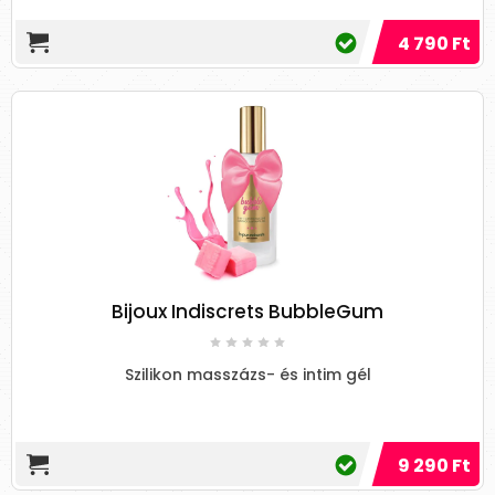
könnyen összekeverhető
gyógynövényekkel és illóolajokkal.
4 790 Ft
Ezenkívül nem irritálja a bőrt, ezért kedvelik
a gyógymasszázsoknál a gyógyfürdőkben.
6. Szőlőolaj
A szőlőolaj könnyű és selymesnek érzi tőle a
bőrét. Bármely más masszázsolajhoz
viszonyítva, ez az olaj különösen kellemes
érzetet kölcsönöz a bőrének és az fényes lesz
tőle. A szőlő olaj szagtalan vagy nagyon
minimális illattal rendelkezik, ezért kiváló
választás egy relaxáló masszázshoz. Azonban
Bijoux Indiscrets BubbleGum
a lepedőn foltot hagyhat.
Szilikon masszázs- és intim gél
A szőlőmagolaj resveratrolot tartalmaz.
Helyileg alkalmazva a resveratrol
antimikrobiális tulajdonságokkal
rendelkezik. Megakadályozza a patogének,
9 290 Ft
például a Staphylococcus aureus, a