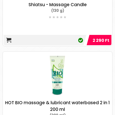
a fájó ízületeket.
Shiatsu - Massage Candle
(130 g)
A földimogyoró olaj hidratáló hatással van
a bőrre anélkül, hogy növelné
a transzepidermális vízvesztést. [
16
]
Anekdotikus bizonyítékok vannak arra,
hogy a földimogyoró-olaj táplálja a bőrt,
2 290 Ft
energiát ad a testének, és enyhíti az
izom- és ízületi fájdalmakat, ha
rendszeresen használja.
Tápláló és enyhe aromájának
köszönhetően a földimogyoró-olajat
főként aromaterápiás masszázsokhoz
használják, amely fiatalító és pihentető.
10. Szezám olaj
Ezt az olajat nagyrabecsülik az ajurvédában.
HOT BIO massage & lubricant waterbased 2 in 1
Úgy gondolják, hogy a szezámmag olajjal
végzett masszázs erősíti a testet, az izmokat,
200 ml
inakat és szalagokat. Sűrű olaj, és a bőrét