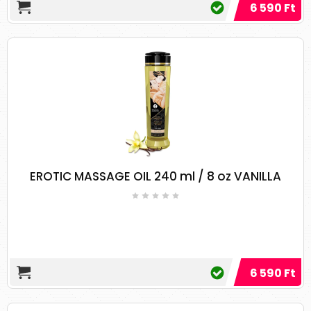
6 590 Ft
Először is, az olaj legyen forró, de ügyeljen
arra, hogy ne legyen túl forró.
Ezután mártsa az ujjhegyeit az olajba, és
enyhén kenje az egész testre.
Hagyja, hogy az olaj egy ideig - kb. 5 perc
alatt - felszívódjon a bőrön.
Ezután ujjaival és kezével kezdje el
masszírozni az egész testet.
Használjon körkörös masszázs
mozdulatokat a fejen és az ízületeken,
EROTIC MASSAGE OIL 240 ml / 8 oz VANILLA
valamint a lábak, a hát, a mellkas és a has
tájékán.
Az érzékeny területeken, például a szívnél
vagy a gyomornál, alkalmazzon enyhe
nyomást.
Minden alkalommal, amikor
6 590 Ft
idegvégződések környékén masszíroz -
például a tenyér és a lábszár - használjon
több olajat, és töltsön ott több időt.