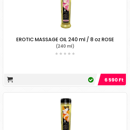
13. Gránátalma olaj
A gránátalmamag olaj kellemes illatú, realxáló
és fiatalító masszázsoknál használható.
Gazdag E-vitaminban és fitoszterolokban, segít
megtartani a bőrt szép és hidratált állapotban.
Rendkívül könnyű, nem teszi a bőrt zsírossá,
EROTIC MASSAGE OIL 240 ml / 8 oz ROSE
ezért a legmegfelelőbb a mély masszázsokhoz.
(240 ml)
A gránátalma-olajat főként
gyulladásgátló és antioxidáns
tulajdonságai miatt használják. Egy
tanulmány szerint a test masszírozása
6 590 Ft
gránátalma-olaj és
Croton Lechleri
gyanta
kivonattal javítotja a bőr rugalmasságát,
textúráját és hidratációs szintjét. [
22
]
14. Búzacsíra olaj
A búzacsíra kiváló masszázs olaj. Gazdag A-, D-
és E-vitaminban, és rendkívül tápláló, ha a