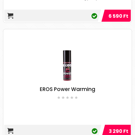
célokra.
Egereken végzett tanulmány azt találta,
6 590 Ft
hogy az olívaolaj a helyes módon
masszírozva csökkenti az oxidatív stresszt,
mivel csökkenti a bőr károsodásait. [
1
]
Olívaolajjal történő masszázs csökkenti az
izomfáradtságot, enyhíti az
izomfájdalmakat és megakadályozza a
sportsérüléseket.
Az olívaolaj fokozza a kimerült izmok
vérátáramlását és gyorsabban eltávolítja
a tejsavat, ami az izmok gyorsabb
felépülését eredményezi.[
EROS Power Warming
2
]
2. Kókuszolaj
Sokan azt gondolják, hogy a kókuszolaj sűrű és
zsíros, ám éppen ellenkezőleg. Könnyű és nem
zsíros, és gyorsan felszívódik a bőrbe. Közepes
3 290 Ft
láncú triglicerideket tartalmaz, és ezért jó