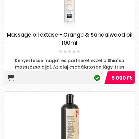
Alapanyagoktól függetlenül más kategóriákat
is felállíthatunk, mint például az illat vagy
vannak egészen speciális, kifejezetetten
speciális masszázsokhoz tartozó olajak:
Massage oil extase - Orange & Sandalwood oil
Jóni masszázsolaj
: a jóni egy szanszkrit
100ml
eredetű szó, ami a nő nemi szervet jelenti,
a jóni masszázsolaj az érzékiség olaja.
Használható az intim testrész
Kényeztesse magát és partnerét ezzel a Shiatsu
masszázsolajjal. Az olaj csodálatosan lágy, friss
fertőzésének megelőzése érdekében,
narancs- és szantá...
szexuális önismeretre és a szexuális
5 090 Ft
ingerek fokozására. Hetente 3-4-szer kell
vele bekenni a jónit és az indiai
kultúrkörben úgy tartják, hogy ez
energetizálja az alső két csakrát
(gyökércsakra és szexcsakra), fertőtlenít
és növeli a szexuális vágyat. A népszerű
jóni masszázsnak is a jóni masszázsolaj az
alapja. A jóni masszázs olaj afrodiziákum
hatású, fokozza a vágyat és egy szexuális