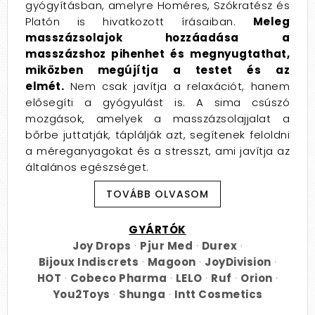
gyógyításban, amelyre Homéres, Szókratész és
Platón is hivatkozott írásaiban.
Meleg
masszázsolajok hozzáadása a
masszázshoz pihenhet és megnyugtathat,
miközben megújítja a testet és az
elmét.
Nem csak javítja a relaxációt, hanem
elősegíti a gyógyulást is. A sima csúszó
mozgások, amelyek a masszázsolajjalat a
bőrbe juttatják, táplálják azt, segítenek feloldni
a méreganyagokat és a stresszt, ami javítja az
általános egészséget.
A masszázs olajoknak több célja van, egyrészt
TOVÁBB OLVASOM
a síkosítás, hogy a masszírozó kéz súrlódás
nélkül tudjon siklani a bőrfelületen és
GYÁRTÓK
kellemesebb tapintást biztosítson. Másrészt,
Joy Drops
·
Pjur Med
·
Durex
·
hogy a benne lévő illataromák kellemesebbé
Bijoux Indiscrets
·
Magoon
·
JoyDivision
·
és meghittebbé tegyék a masszázst.
HOT
·
Cobeco Pharma
·
LELO
·
Ruf
·
Orion
·
You2Toys
·
Shunga
·
Intt Cosmetics
A masszázsolaj előnyei