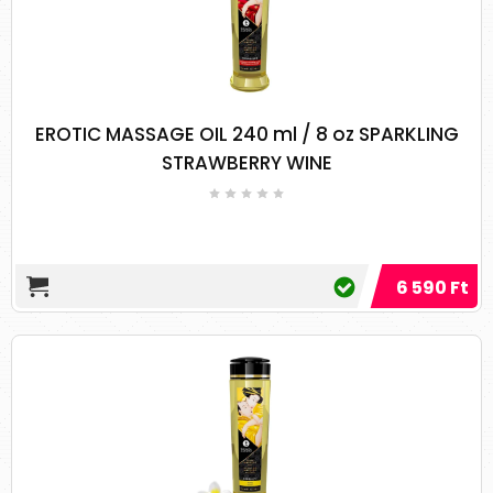
csökkentse a stresszt, elősegítse a relaxációt
és az általános jólétet.
1-2 csepp édes narancs illóolaj
12–14 csepp levendula illóolaj
EROTIC MASSAGE OIL 240 ml / 8 oz SPARKLING
6-7 csepp valerian illóolaj
3-4 csepp szantálfa illóolaj
STRAWBERRY WINE
2-3 csepp rózsa-muskátli illóolaj
1 csésze édes mandulaolaj
Fájdalomcsillapító
masszázsolaj
recept
6 590 Ft
Használja az izomfájdalom és a feszültség
csökkentésére. Krónikus fájdalom, megfázás
vagy influenza leküzdésére is alkalmazható.
2-3 csepp bergamott illóolaj
10–12 csepp levendula illóolaj
8-9 csepp mirha illóolaj
4-5 csepp római kamilla