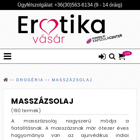
Ügyfélszolgálat: +36(30)563-6134 (9 - 14 óráig)
105
DROGÉRIA
MASSZÁZSOLAJ
MASSZÁZSOLAJ
(190 termék)
A masszázsolaj nagyszerű módja a
fiatalításnak. A masszázsnak már ötezer éves
hagyománya van az ajurvédikus indiai