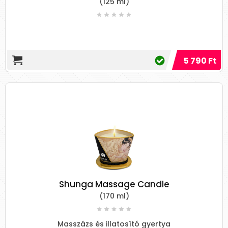
(125 ml)
Masszázsolaj a
lapanyagok
Véletlenszerű gyógynövényolaj kiválasztása
nem fogja a megfelelő relaxáló hatást elérni -
5 790 Ft
mivel nem minden típusú olaj működik minden
típusú masszázshoz. Ezért próbálunk segíteni a
megfelelő masszázs olaj kiválasztásában.
1. Olívaolaj
Az olívaolajat általában könnyebb
masszázsokhoz, például egy svéd masszázshoz
használják. Nehéz olaj, lassan szívódik fel a
bőrbe. Ez az oka annak, hogy széles körben
alkalmazzák olyan masszázsoknál, amelyek
ismétlődő mozdulatokkal jár. Ez az olaj
Shunga Massage Candle
évezredek óta része a mediterrán kultúrának,
(170 ml)
az istenek imádására használták, konyhájukban
és gyógyszereikben, valamint egyéb terápiás
Masszázs és illatosító gyertya