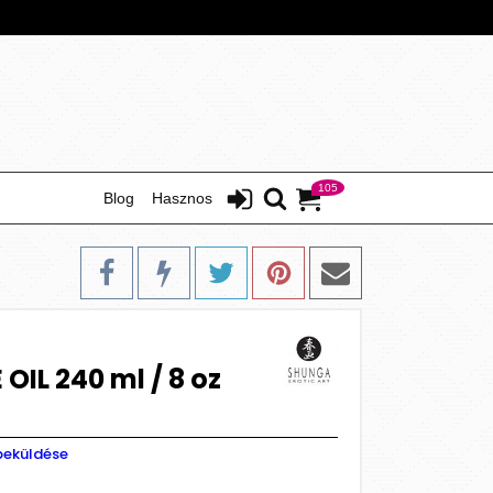
105
Blog
Hasznos
IL 240 ml / 8 oz
beküldése