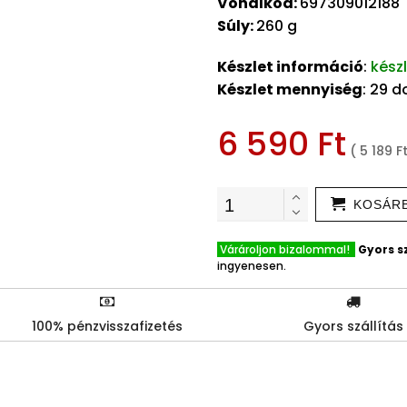
Vonalkód:
697309012188
Súly:
260 g
Készlet információ
:
kész
Készlet mennyiség
: 29 
6 590 Ft
( 5 189 F
KOSÁR
Várároljon bizalommal!
Gyors sz
ingyenesen.
100% pénzvisszafizetés
Gyors szállítás