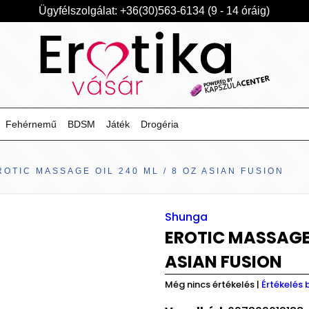
Ügyfélszolgálat: +36(30)563-6134 (9 - 14 óráig)
Fehérnemű
BDSM
Játék
Drogéria
ROTIC MASSAGE OIL 240 ML / 8 OZ ASIAN FUSION
Shunga
EROTIC MASSAGE O
ASIAN FUSION
Még nincs értékelés
|
Értékelés 