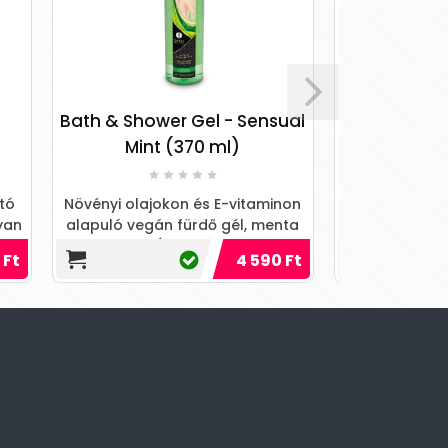
Intt Cosmetics
er Gel - Sensual
MASSAGE GEL FROST GLASS
 (370 ml)
BOTTLE 30ML + BOX
kon és E-vitaminon
n fürdő gél, menta
rzékeny bőrűek is
3 190 Ft
4 590 Ft
3 090 Ft
nálhatják.