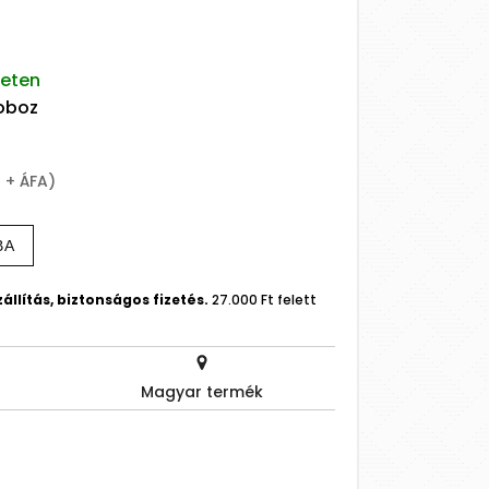
leten
doboz
t + ÁFA)
BA
állítás, biztonságos fizetés.
27.000 Ft felett
Magyar termék