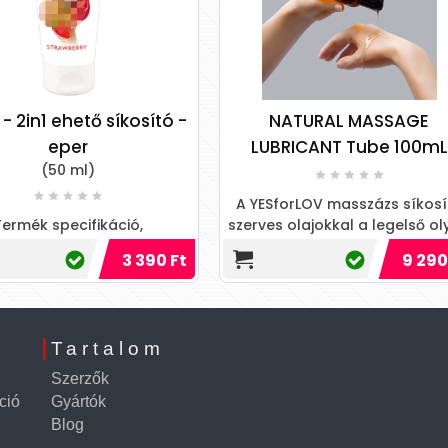
ó -
NATURAL MASSAGE
Bath & Show
LUBRICANT Tube 100mL
Mint
A YESforLOV masszázs síkosító
Növényi olajo
szerves olajokkal a legelső olyan
alapuló vegá
 és
masszázs síkosító, amely
aromával. É
 Ft
9 290 Ft
növényekből származó, tanú
hasz
tó,
Tartalom
Szerzők
ció
Gyártók
Blog