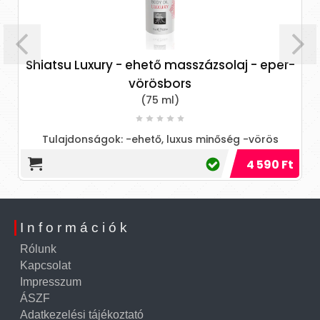
Shiatsu Luxury - ehető masszázsolaj - eper-
vörösbors
(75 ml)
Tulajdonságok: -ehető, luxus minőség -vörös
borsos-eper íz és illat -nagy kenőképesség kis
4 590 Ft
mennyiség mellett is -or
Információk
Rólunk
Kapcsolat
Impresszum
ÁSZF
Adatkezelési tájékoztató