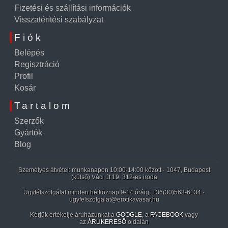
Fizetési és szállítási információk
Visszatérítési szabályzat
Fiók
Belépés
Regisztráció
Profil
Kosár
Tartalom
Szerzők
Gyártók
Blog
Személyes átvétel: munkanapon 10:00-14:00 között · 1047, Budapest
(külső) Váci út 19. 312-es iroda
Ügyfélszolgálat minden hétköznap 9-14 óráig:
+36(30)563-6134
·
ugyfelszolgalat@erotikavasar.hu
Kérjük értékelje áruházunkat a
GOOGLE
, a
FACEBOOK
vagy
az
ÁRUKERESŐ
oldalán