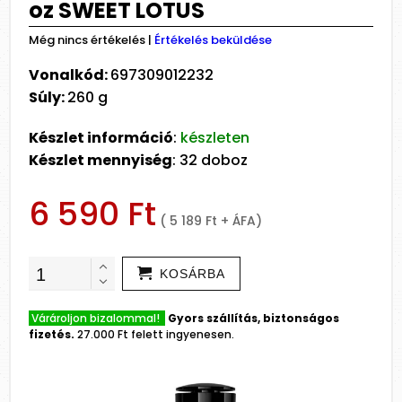
oz SWEET LOTUS
Még nincs értékelés
|
Értékelés beküldése
Vonalkód:
697309012232
Súly:
260 g
Készlet információ
:
készleten
Készlet mennyiség
: 32 doboz
6 590 Ft
( 5 189 Ft + ÁFA)
KOSÁRBA
Várároljon bizalommal!
Gyors szállítás, biztonságos
fizetés.
27.000 Ft felett ingyenesen.