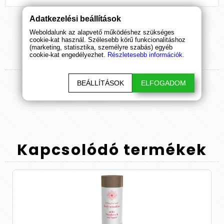
Adatkezelési beállítások
Weboldalunk az alapvető működéshez szükséges
cookie-kat használ. Szélesebb körű funkcionalitáshoz
(marketing, statisztika, személyre szabás) egyéb
Termék
értékelések
cookie-kat engedélyezhet.
Részletesebb információk.
BEÁLLÍTÁSOK
ELFOGADOM
ÉRTÉKELÉS BEKÜLDÉSE
Kapcsolódó
termékek