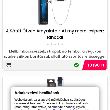
A Sötét Ötven Árnyalata - At my merci csipesz
lánccal
Mellbimbócsipeszek, strapabíró fémből, a végükön
szürke szilikon borítással, állatható szorítási erősséggel.
Változ...
10 190 Ft
Adatkezelési beállítások
Weboldalunk az alapvető működéshez szükséges
cookie-kat használ. Szélesebb körű funkcionalitáshoz
(marketing, statisztika, személyre szabás) egyéb