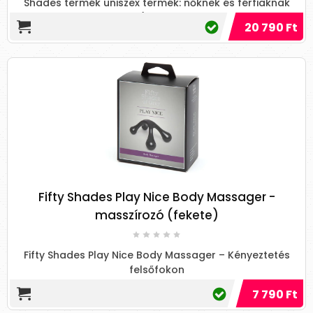
Shades termék uniszex termék: nőknek és férfiaknak
(csak...
20 790 Ft
Fifty Shades Play Nice Body Massager -
masszírozó (fekete)
Fifty Shades Play Nice Body Massager – Kényeztetés
felsőfokon
7 790 Ft