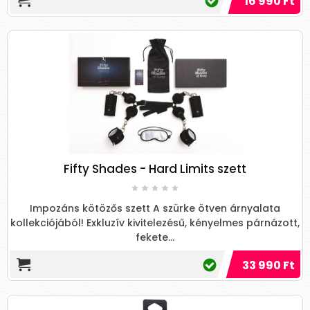
16 990 Ft
Fifty Shades - Hard Limits szett
Impozáns kötözős szett A szürke ötven árnyalata
kollekciójából! Exkluzív kivitelezésű, kényelmes párnázott,
fekete...
33 990 Ft