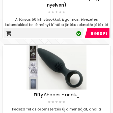
nyelven)
A társas 50 kihívásokkal, izgalmas, élvezetes
kalandokkal teli élményt kínál a játékosoknak!A játék öt
szintből áll...
6 990 Ft
Fifty Shades - análujj
Fedezd fel az örömszerzés új dimenzióját, ahol a