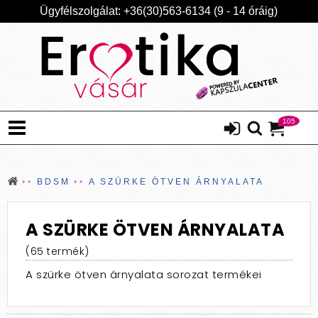
Ügyfélszolgálat: +36(30)563-6134 (9 - 14 óráig)
105
BDSM
A SZÜRKE ÖTVEN ÁRNYALATA
A SZÜRKE ÖTVEN ÁRNYALATA
(65 termék)
A szürke ötven árnyalata sorozat termékei