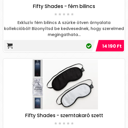
Fifty Shades - fém bilincs
Exkluzív fém bilincs A szürke ötven árnyalata
kollekcióból! Bizonyítsd be kedvesednek, hogy szerelmed
megingathata...
14 190 Ft
Fifty Shades - szemtakaró szett