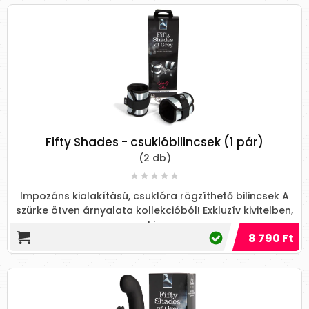
Fifty Shades - csuklóbilincsek (1 pár)
(2 db)
Impozáns kialakítású, csuklóra rögzíthető bilincsek A
szürke ötven árnyalata kollekcióból! Exkluzív kivitelben,
ki...
8 790 Ft