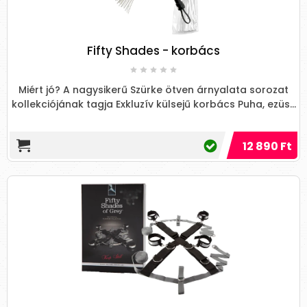
Fifty Shades - korbács
Miért jó? A nagysikerű Szürke ötven árnyalata sorozat
kollekciójának tagja Exkluzív külsejű korbács Puha, ezüs...
12 890 Ft