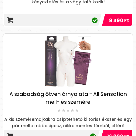
kényeztetés és a vágy találkozik!
8 490 Ft
A szabadság ötven árnyalata - All Sensation
mell- és szemére
A kis szeméremajkakra csíptethető klitorisz ékszer és egy
pár mellbimbócsipesz, nikkelmentes fémből, eltérő
méretű ...