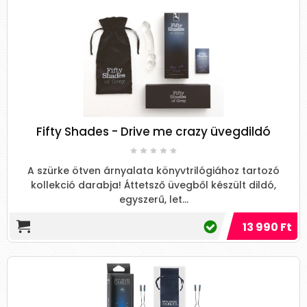
Fifty Shades - Drive me crazy üvegdildó
A szürke ötven árnyalata könyvtrilógiához tartozó
kollekció darabja! Áttetsző üvegből készült dildó,
egyszerű, let...
13 990 Ft