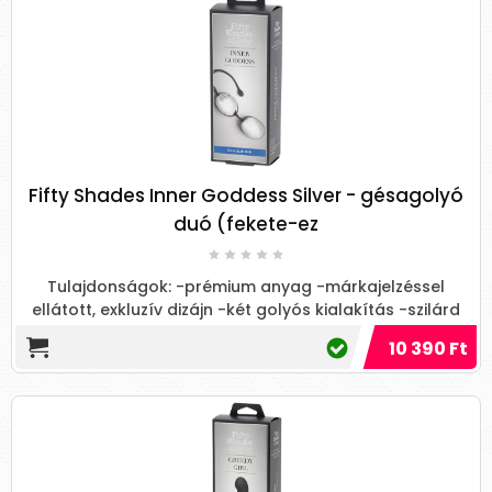
Fifty Shades Inner Goddess Silver - gésagolyó
duó (fekete-ez
Tulajdonságok: -prémium anyag -márkajelzéssel
ellátott, exkluzív dizájn -két golyós kialakítás -szilárd
anyag -bőrb...
10 390 Ft