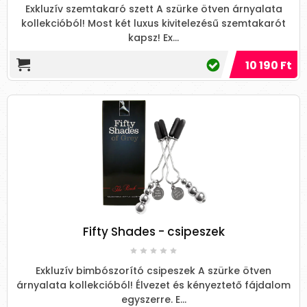
Exkluzív szemtakaró szett A szürke ötven árnyalata
kollekcióból! Most két luxus kivitelezésű szemtakarót
kapsz! Ex...
10 190 Ft
Fifty Shades - csipeszek
Exkluzív bimbószorító csipeszek A szürke ötven
árnyalata kollekcióból! Élvezet és kényeztető fájdalom
egyszerre. E...