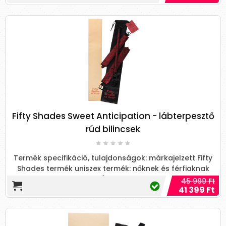
Fifty Shades Sweet Anticipation - lábterpesztő
rúd bilincsek
Termék specifikáció, tulajdonságok: márkajelzett Fifty
Shades termék uniszex termék: nőknek és férfiaknak
(csak...
45 990 Ft
41 399 Ft