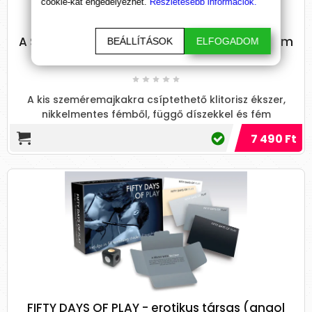
cookie-kat engedélyezhet.
Részletesebb információk.
A Sötét Ötven árnyalata - Just sensation fém
BEÁLLÍTÁSOK
ELFOGADOM
csiklódísz
A kis szeméremajkakra csíptethető klitorisz ékszer,
nikkelmentes fémből, függő díszekkel és fém
márkajelzéssel. An...
7 490 Ft
FIFTY DAYS OF PLAY - erotikus társas (angol