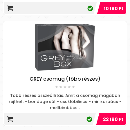
10 190 Ft
GREY csomag (több részes)
Több részes összeállítás. Amit a csomag magában
rejthet: - bondage sál - csuklóbilincs - minikorbács -
mellbimbócs...
22 190 Ft