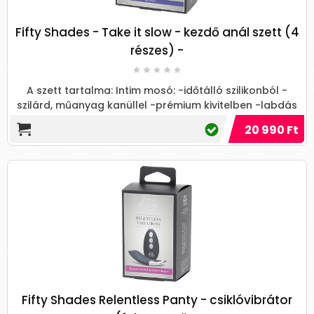
Fifty Shades - Take it slow - kezdő anál szett (4
részes) -
A szett tartalma: Intim mosó: -időtálló szilikonból -
szilárd, műanyag kanüllel -prémium kivitelben -labdás
kialakí...
20 990 Ft
Fifty Shades Relentless Panty - csiklóvibrátor