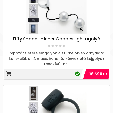
Fifty Shades - Inner Goddess gésagolyó
Impozáns szerelemgolyók A szürke ötven árnyalata
kollekcióból! A masszív, nehéz kényeztető kéjgolyók
rendkívül int...
18 590 Ft