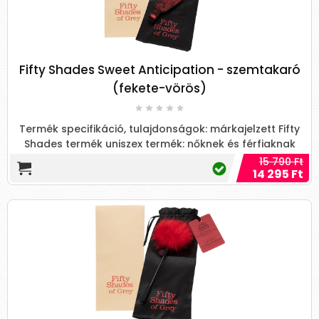
Fifty Shades Sweet Anticipation - szemtakaró
(fekete-vörös)
Termék specifikáció, tulajdonságok: márkajelzett Fifty
Shades termék uniszex termék: nőknek és férfiaknak
puha...
15 790 Ft
14 295 Ft