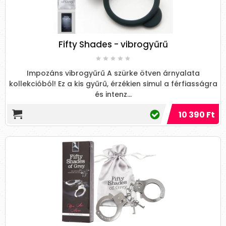
Fifty Shades - vibrogyűrű
Impozáns vibrogyűrű A szürke ötven árnyalata
kollekcióból! Ez a kis gyűrű, érzékien simul a férfiasságra
és intenz...
10 390 Ft