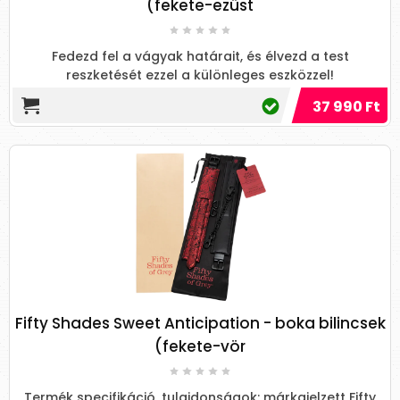
(fekete-ezüst
Fedezd fel a vágyak határait, és élvezd a test
reszketését ezzel a különleges eszközzel!
37 990 Ft
Fifty Shades Sweet Anticipation - boka bilincsek
(fekete-vör
Termék specifikáció, tulajdonságok: márkajelzett Fifty