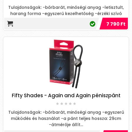
Tulajdonságok: -bőrbarát, minőségi anyag -letisztult,
harang forma -egyszerű kezelhetőség -érzéki szívó
hatás -1 pá...
7 790 Ft
Fifty Shades - Again and Again péniszpánt
Tulajdonságok: -bőrbarát, minőségi anyag -egyszerű
működés és használat -a pánt teljes hossza: 29cm
-átmérője állít...