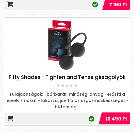
7 190 Ft
Fifty Shades - Tighten and Tense gésagolyók
Tulajdonságok: -bőrbarát, minőségi anyag -erősíti a
hüvelyizmokat -fokozza, javítja az orgazmuskészséget -
biztonság...
10 490 Ft