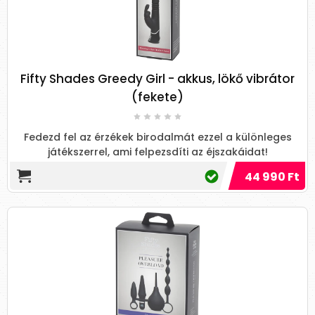
Fifty Shades Greedy Girl - akkus, lökő vibrátor
(fekete)
Fedezd fel az érzékek birodalmát ezzel a különleges
játékszerrel, ami felpezsdíti az éjszakáidat!
44 990 Ft