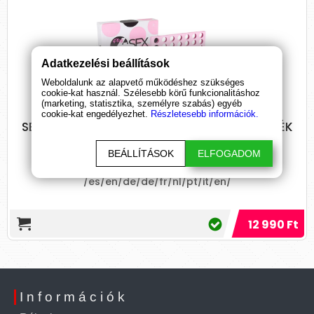
Adatkezelési beállítások
Weboldalunk az alapvető működéshez szükséges
cookie-kat használ. Szélesebb körű funkcionalitáshoz
(marketing, statisztika, személyre szabás) egyéb
cookie-kat engedélyezhet.
Részletesebb információk.
SECRETPLAY - PLAY4SEX FÁBÓL KÉSZÜLT JÁTÉK
BEÁLLÍTÁSOK
ELFOGADOM
A következő csomagolásban kapható:
/es/en/de/de/fr/nl/pt/it/en/
12 990 Ft
Információk