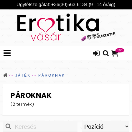
Ügyfélszolgálat: +36(30)563-6134 (9 - 14 óráig)
105
JÁTÉK
PÁROKNAK
PÁROKNAK
(2 termék)