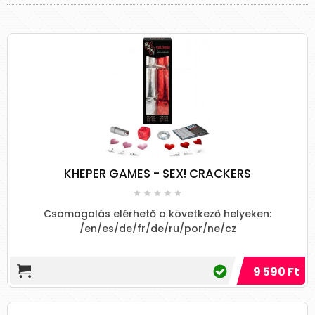
KHEPER GAMES - SEX! CRACKERS
Csomagolás elérhető a következő helyeken:
/en/es/de/fr/de/ru/por/ne/cz
9 590 Ft