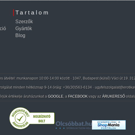
Tartalom
Szerzők
ció
Gyártók
Blog
 átvétel: munkanapon 10:00-14:00 között · 1047, Budapest (külső) Váci út 19. 31
zolgálat minden hétköznap 9-14 óráig:
+36(30)563-6134
· ugyfelszolgalat@erotika
érjük értékelje áruházunkat a
GOOGLE
, a
FACEBOOK
vagy az
ÁRUKERESŐ
oldal