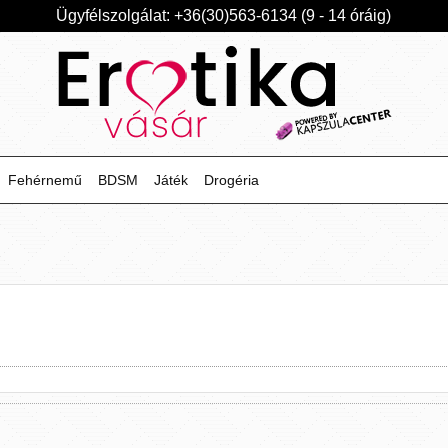
Ügyfélszolgálat: +36(30)563-6134 (9 - 14 óráig)
Fehérnemű
BDSM
Játék
Drogéria