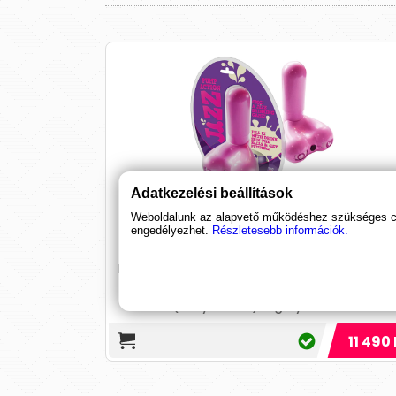
Adatkezelési beállítások
Jizz Drinking - pajzán ivós játék
Weboldalunk az alapvető működéshez szükséges coo
engedélyezhet.
Részletesebb információk.
Pajzán ivós társasjáték FELNŐTTEKNEK! Tölt
fel a rózsaszín fütyköst itallal, forgasd
(kényeztesd) a golyókat ......
11 490 