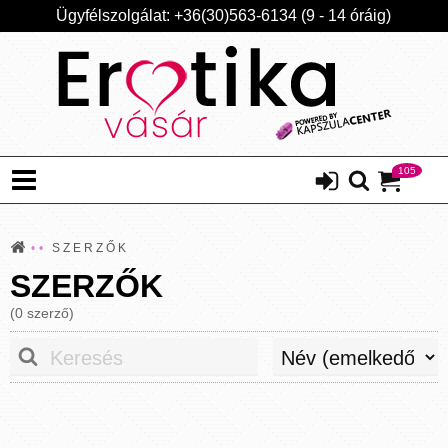
Ügyfélszolgálat: +36(30)563-6134 (9 - 14 óráig)
105
SZERZŐK
SZERZŐK
(0 szerző)