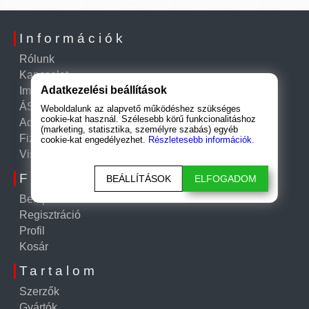
Információk
Rólunk
Kapcsolat
Adatkezelési beállítások
Impresszum
ÁSZF
Weboldalunk az alapvető működéshez szükséges
cookie-kat használ. Szélesebb körű funkcionalitáshoz
Adatkezelési tájékoztató
(marketing, statisztika, személyre szabás) egyéb
Fizetési és szállítási információk
cookie-kat engedélyezhet.
Részletesebb információk.
Visszatérítési szabályzat
Fiók
BEÁLLÍTÁSOK
ELFOGADOM
Belépés
Regisztráció
Profil
Kosár
Tartalom
Szerzők
Gyártók