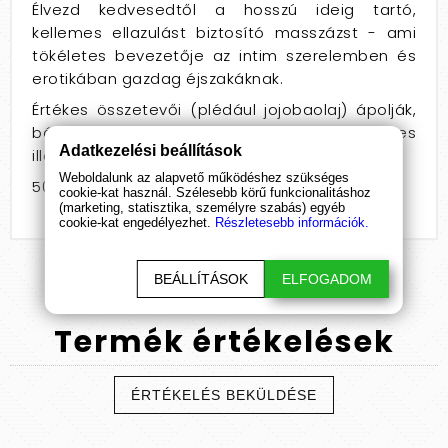
Élvezd kedvesedtől a hosszú ideig tartó,
kellemes ellazulást biztosító masszázst - ami
tökéletes bevezetője az intim szerelemben és
erotikában gazdag éjszakáknak.
Értékes összetevői (plédául jojobaolaj) ápolják,
bársonyossá teszik a bőrt, miközben a kellemes
Adatkezelési beállítások
illat fokozza a vágyat.
Weboldalunk az alapvető működéshez szükséges
50 és 100ml-es kiszerelés.
cookie-kat használ. Szélesebb körű funkcionalitáshoz
(marketing, statisztika, személyre szabás) egyéb
cookie-kat engedélyezhet.
Részletesebb információk.
BEÁLLÍTÁSOK
ELFOGADOM
Termék
értékelések
ÉRTÉKELÉS BEKÜLDÉSE