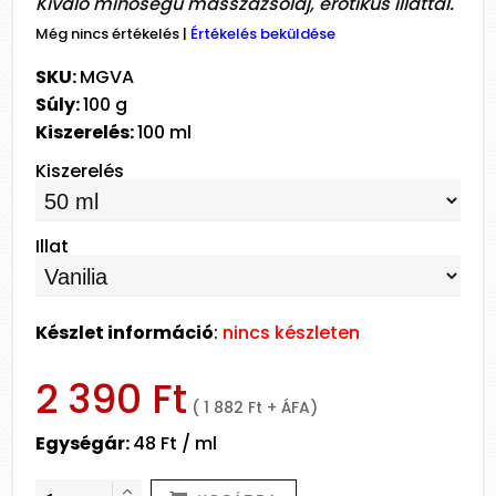
Kiváló minőségű masszázsolaj, erotikus illattal.
Még nincs értékelés
|
Értékelés beküldése
SKU:
MGVA
Súly:
100 g
Kiszerelés:
100 ml
Kiszerelés
Illat
Készlet információ
:
nincs készleten
2 390 Ft
( 1 882 Ft + ÁFA)
Egységár:
48 Ft / ml