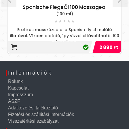
Spanische FiegeÖl 100 Massageöl
(100 ml)
Erotikus masszázsolaj a Spanish fly stimuláló
illatával. Vízben oldódó, így vízzel eltávolítható. 100
ml-es üveg.
2 890 Ft
Információk
Rólunk
Kapcsolat
Impresszum
ÁSZF
Adatkezelési tájékoztató
Fizetési és szállítási információk
Visszatérítési szabályzat