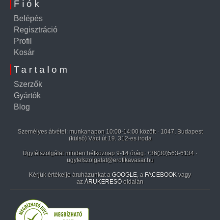
Fiók
Belépés
Regisztráció
Profil
Kosár
Tartalom
Szerzők
Gyártók
Blog
Személyes átvétel: munkanapon 10:00-14:00 között · 1047, Budapest
(külső) Váci út 19. 312-es iroda
Ügyfélszolgálat minden hétköznap 9-14 óráig:
+36(30)563-6134
·
ugyfelszolgalat@erotikavasar.hu
Kérjük értékelje áruházunkat a
GOOGLE
, a
FACEBOOK
vagy
az
ÁRUKERESŐ
oldalán