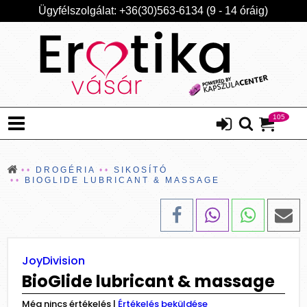
Ügyfélszolgálat: +36(30)563-6134 (9 - 14 óráig)
105
DROGÉRIA
SIKOSÍTÓ
BIOGLIDE LUBRICANT & MASSAGE
JoyDivision
BioGlide lubricant & massage
Még nincs értékelés
|
Értékelés beküldése