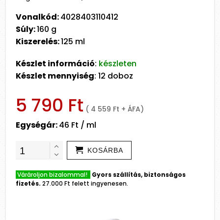
Vonalkód:
4028403110412
Súly:
160 g
Kiszerelés:
125 ml
Készlet információ
:
készleten
Készlet mennyiség
: 12 doboz
5 790 Ft
( 4 559 Ft + ÁFA)
Egységár:
46 Ft / ml
KOSÁRBA
Várároljon bizalommal!
Gyors szállítás, biztonságos
fizetés.
27.000 Ft felett ingyenesen.