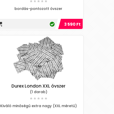
bordás-pontozott óvszer
3 590 Ft
Durex London XXL óvszer
(1 darab)
Kiváló minőségű extra nagy (XXL méretű)