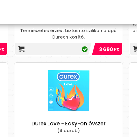
 db
Durex Play Real Feel
(50 ml)
A
Természetes érzést biztosító szilikon alapú
a
Durex sikosító.
Ft
3 690 Ft
Durex Love - Easy-on óvszer
(4 darab)