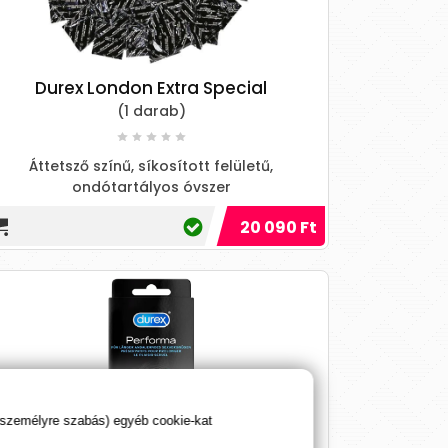
Durex London Extra Special
(1 darab)
Áttetsző színű, síkosított felületű,
ondótartályos óvszer
20 090 Ft
 személyre szabás) egyéb cookie-kat