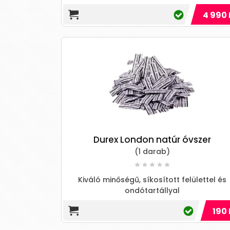
4 990 
Durex London natúr óvszer
(1 darab)
Kiváló minőségű, síkosított felülettel és
ondótartállyal
190 