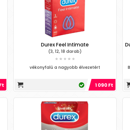
Durex Feel Intimate
Du
(3, 12, 18 darab)
vékonyfalú a nagyobb élvezetért
B
Ft
1 090 Ft