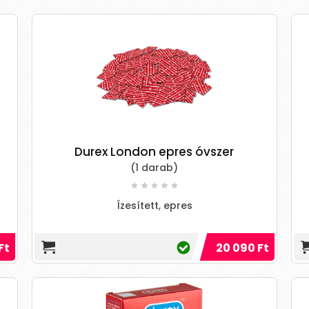
Durex London epres óvszer
(1 darab)
Ízesített, epres
Ft
20 090 Ft