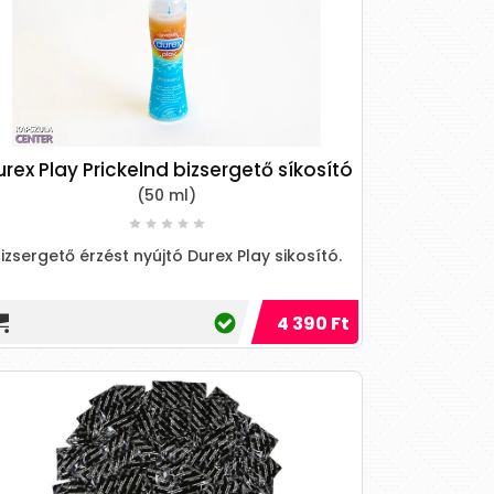
rex Play Prickelnd bizsergető síkosító
(50 ml)
izsergető érzést nyújtó Durex Play sikosító.
4 390 Ft