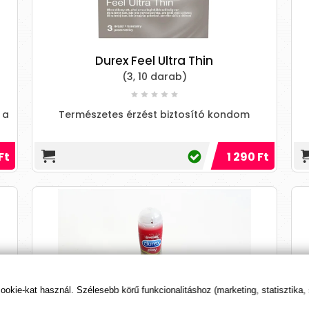
Durex Feel Ultra Thin
(3, 10 darab)
 a
Természetes érzést biztosító kondom
Ft
1 290 Ft
kie-kat használ. Szélesebb körű funkcionalitáshoz (marketing, statisztika,