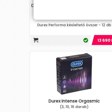
Durex Performa késleltető óvszer - 12
(12 db)
Durex Performa késleltető óvszer - 12 db
13 690 
Durex Intense Orgasmic
(3, 10, 16 darab)