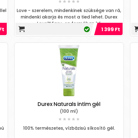
lel
Love - szerelem, mindenkinek szüksége van rá,
mindenki akarja és most a tied lehet. Durex
Love™ Easy-on formában ké
Ft
1 399 Ft
Durex Naturals intim gél
(100 ml)
pú
100% természetes, vízbázisú síkosító gél.