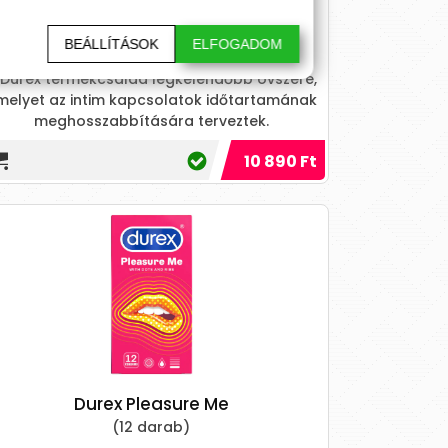
DUREX Performa 14 St.
BEÁLLÍTÁSOK
ELFOGADOM
 Durex termékcsalád legkelendőbb óvszere,
melyet az intim kapcsolatok időtartamának
meghosszabbítására terveztek.
10 890 Ft
Durex Pleasure Me
(12 darab)