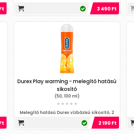
Ft
3 490 Ft
Durex Play warming - melegítő hatású
síkosító
(50, 100 ml)
Melegítő hatású Durex vízbázisú síkosító, 2
kiszerelésben
Ft
2 190 Ft