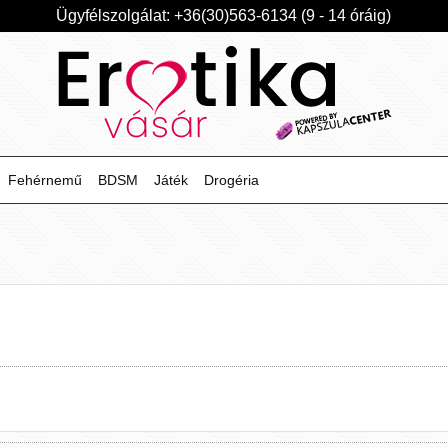
Ügyfélszolgálat: +36(30)563-6134 (9 - 14 óráig)
Fehérnemű
BDSM
Játék
Drogéria