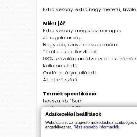
Extra vékony, extra nagy méretű, kivál
Miért jó?
Extra vékony, mégis biztonságos
Jó rugalmasság
Nagyobb, kényelmesebb méret
Tökéletesen illeszkedik
98% százalékban átveszi a test hőmérs
Kellemes illatú
Ondótartállyal ellátott
Áttetsző színű
Termék specifikáció:
hossza: kb. 18cm
vastagság: 0,05mm
Adatkezelési beállítások
átmérője: 5,7cm
dekoratív, exkluzív csomagolás
Weboldalunk az alapvető működéshez szükséges coo
engedélyezhet.
Részletesebb információk.
10db-os kiszerelés