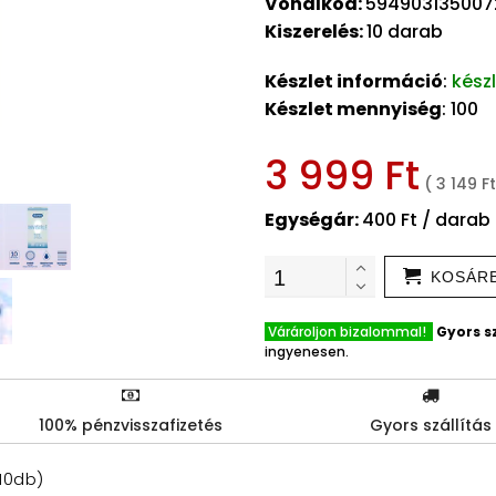
Vonalkód:
594903135007
Kiszerelés:
10 darab
Készlet információ
:
kész
Készlet mennyiség
: 100
3 999 Ft
( 3 149 F
Egységár:
400 Ft / darab
KOSÁR
Várároljon bizalommal!
Gyors sz
ingyenesen.
100% pénzvisszafizetés
Gyors szállítás
10db)