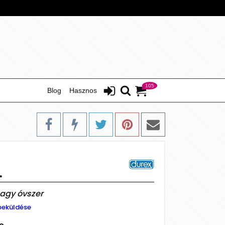
105
Blog
Hasznos
L
 nagy óvszer
beküldése