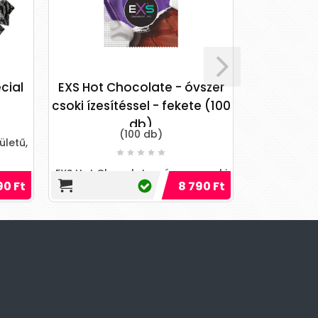
cial
EXS Hot Chocolate - óvszer
Manix
csoki ízesítéssel - fekete (100
latex
db)
(100 db)
ületű,
Manix SKYN
EXS Hot Chocolate - óvszer csoki
90 Ft
8 790 Ft
ízesítéssel - fekete (100 db)