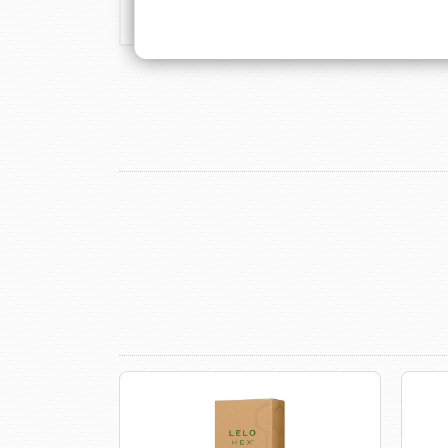
A biztonságos szexuális együttlét érdekében haszná