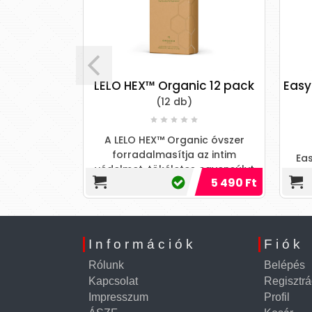
- óvszer
LELO HEX™ Organic 12 pack
Easy
(12 db)
g
A LELO HEX™ Organic óvszer
forradalmasítja az intim
szer csomag
Eas
védelmet, tökéletes egyensúlyt
7 490 Ft
5 490 Ft
teremtve a biztonság, a környeze
Információk
Fiók
Rólunk
Belépés
Kapcsolat
Regisztrá
Impresszum
Profil