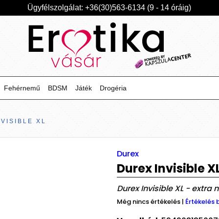
Ügyfélszolgálat: +36(30)563-6134 (9 - 14 óráig)
Fehérnemű
BDSM
Játék
Drogéria
VISIBLE XL
Durex
Durex Invisible X
Durex Invisible XL - extra
Még nincs értékelés
|
Értékelés 