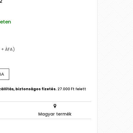
2
leten
t + ÁFA)
BA
állítás, biztonságos fizetés.
27.000 Ft felett
Magyar termék