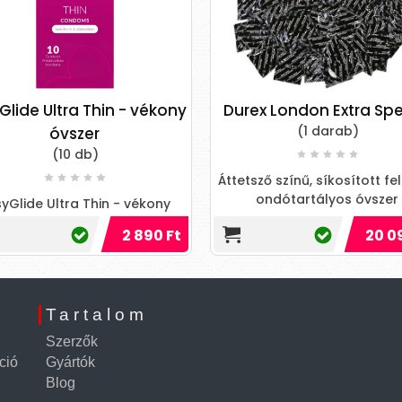
Glide Ultra Thin - vékony
Durex London Extra Spe
(1 darab)
óvszer
(10 db)
Áttetsző színű, síkosított fel
ondótartályos óvszer
yGlide Ultra Thin - vékony
óvszer
2 890 Ft
20 0
Tartalom
Szerzők
ció
Gyártók
Blog