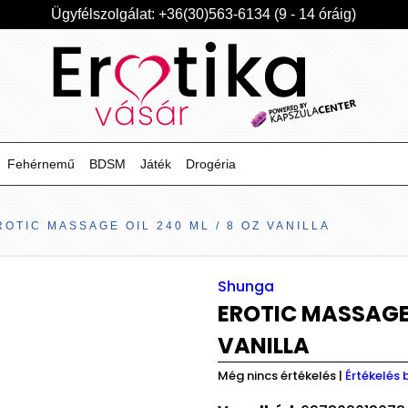
Ügyfélszolgálat: +36(30)563-6134 (9 - 14 óráig)
Fehérnemű
BDSM
Játék
Drogéria
ROTIC MASSAGE OIL 240 ML / 8 OZ VANILLA
Shunga
EROTIC MASSAGE O
VANILLA
Még nincs értékelés
|
Értékelés 