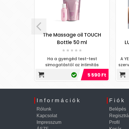
occante -
The Massage oil TOUCH
 trópusi
Bottle 50 ml
L
Ha a gyengéd test-test
A Y
ccante -
simogatástól az intimitás
szerv
trópusi
pillanatáig szeretne eljutni anélkül,
m
6 290 Ft
5 590 Ft
hogy terméket váltana, akkor
nö
Információk
Fiók
Rólunk
Belépés
Kapcsolat
Regisztrá
Impresszum
Profil
ÁSZF
Kosár