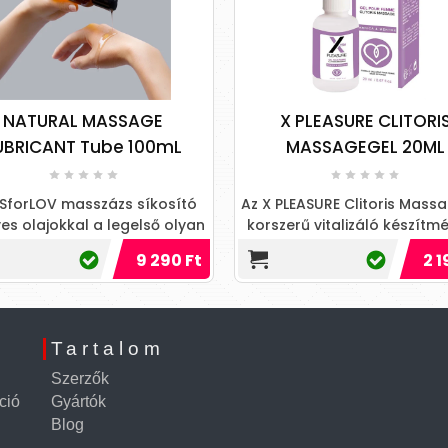
NATURAL MASSAGE
X PLEASURE CLITORI
UBRICANT Tube 100mL
MASSAGEGEL 20ML
ESforLOV masszázs síkosító
Az X PLEASURE Clitoris Mass
es olajokkal a legelső olyan
korszerű vitalizáló készítmé
asszázs síkosító, amely
csikló ápolására. Segíti
9 290 Ft
2 1
vényekből származó, tanú
vérellátást a női ne...
Tartalom
Szerzők
ció
Gyártók
Blog