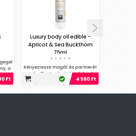
S
Luxury body oil edible -
Massage- &
Apricot & Sea Buckthorn
Amber
75ml
agegel
Kényeztesse magát és partnerét
ny, a
Ez a borosty
ezzel a Shiatsu testolajjal. Az olaj
 a
multifunkcio
90 Ft
4 590 Ft
csodálatosan lágy, friss
masszázsho
sárgabarack és homoktö
Szer