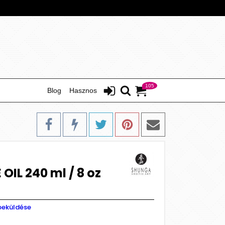
105
Blog
Hasznos
IL 240 ml / 8 oz
beküldése