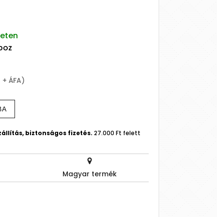
leten
oboz
t + ÁFA)
BA
állítás, biztonságos fizetés.
27.000 Ft felett
Magyar termék