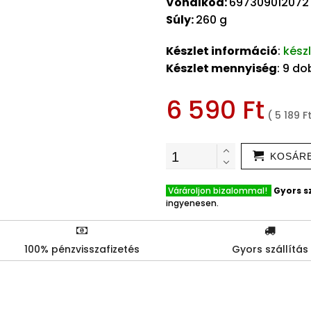
Vonalkód:
697309012072
Súly:
260 g
Készlet információ
:
kész
Készlet mennyiség
: 9 d
6 590 Ft
( 5 189 F
KOSÁR
Várároljon bizalommal!
Gyors sz
ingyenesen.
100% pénzvisszafizetés
Gyors szállítás