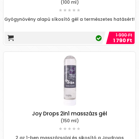
(100 ml)
Gyógynövény alapú síkosító gél a természetes hatásért!
1 990 Ft
1 790 Ft
Joy Drops 2in1 masszázs gél
(150 ml)
2 az 1-ben masszázsolaj és sikosító a Joydrops