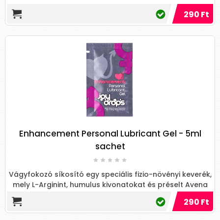
290 Ft
Enhancement Personal Lubricant Gel - 5ml
sachet
Vágyfokozó síkosító egy speciális fizio-növényi keverék,
mely L-Arginint, humulus kivonatokat és préselt Avena
Sati...
290 Ft