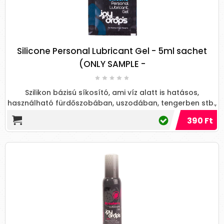
Silicone Personal Lubricant Gel - 5ml sachet
(ONLY SAMPLE -
Szilikon bázisú síkosító, ami víz alatt is hatásos,
használható fürdőszobában, uszodában, tengerben stb.,
ellentétb...
390 Ft