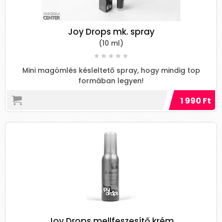
Joy Drops mk. spray
(10 ml)
Mini magömlés késleltető spray, hogy mindig top
formában legyen!
1 990 Ft
Joy Drops mellfeszesítő krém