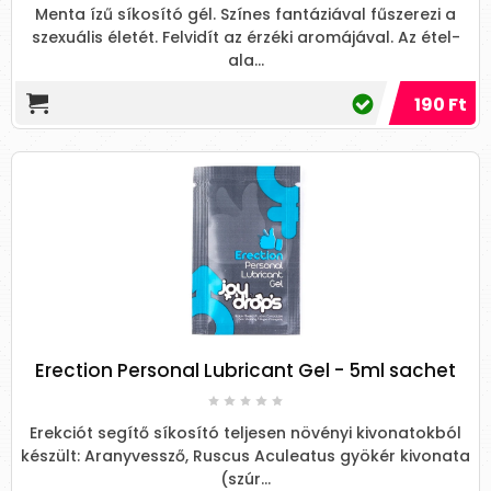
Menta ízű síkosító gél. Színes fantáziával fűszerezi a
szexuális életét. Felvidít az érzéki aromájával. Az étel-
ala...
190 Ft
Erection Personal Lubricant Gel - 5ml sachet
Erekciót segítő síkosító teljesen növényi kivonatokból
készült: Aranyvessző, Ruscus Aculeatus gyökér kivonata
(szúr...