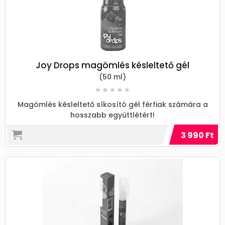
Joy Drops magömlés késleltető gél
(50 ml)
Magömlés késleltető síkosító gél férfiak számára a
hosszabb együttlétért!
3 990 Ft