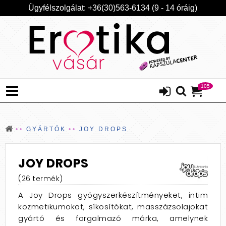
Ügyfélszolgálat: +36(30)563-6134 (9 - 14 óráig)
105
GYÁRTÓK
JOY DROPS
JOY DROPS
(26 termék)
A Joy Drops gyógyszerkészítményeket, intim
kozmetikumokat, síkosítókat, masszázsolajokat
gyártó és forgalmazó márka, amelynek