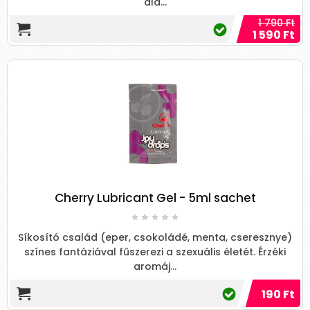
ala...
1 790 Ft
1 590 Ft
Cherry Lubricant Gel - 5ml sachet
Síkosító család (eper, csokoládé, menta, cseresznye)
színes fantáziával fűszerezi a szexuális életét. Érzéki
aromáj...
190 Ft