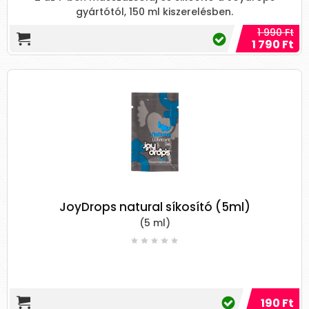
gyártótól, 150 ml kiszerelésben.
1 990 Ft
1 790 Ft
JoyDrops natural síkosító (5ml)
(5 ml)
190 Ft