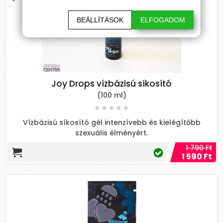
BEÁLLÍTÁSOK
ELFOGADOM
Joy Drops vízbázisú síkosító
(100 ml)
Vízbázisú síkosító gél intenzívebb és kielégítőbb
szexuális élményért.
1 790 Ft
1 590 Ft