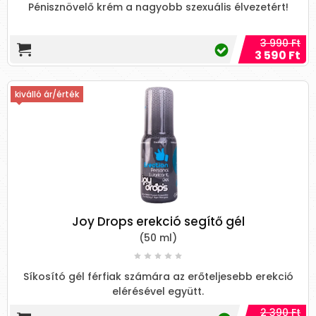
Pénisznövelő krém a nagyobb szexuális élvezetért!
3 990 Ft
3 590 Ft
kiválló ár/érték
Joy Drops erekció segítő gél
(50 ml)
Síkosító gél férfiak számára az erőteljesebb erekció
elérésével együtt.
2 390 Ft