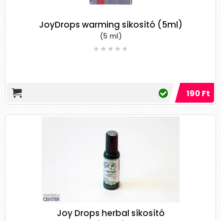
JoyDrops warming síkosító (5ml)
(5 ml)
190 Ft
Joy Drops herbal síkosító