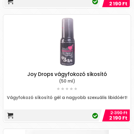
2 190 Ft
Joy Drops vágyfokozó síkosító
(50 ml)
Vágyfokozó síkosító gél a nagyobb szexuális libidóért!
2 390 Ft
2 190 Ft