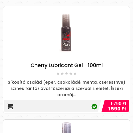
Cherry Lubricant Gel - 100ml
Síkosító család (eper, csokoládé, menta, cseresznye)
színes fantáziával fűszerezi a szexuális életét. Érzéki
aromáj...
1 790 Ft
1 590 Ft