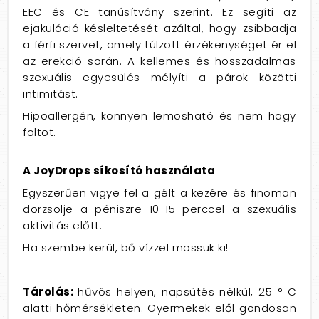
EEC és CE tanúsítvány szerint. Ez segíti az
ejakuláció késleltetését azáltal, hogy zsibbadja
a férfi szervet, amely túlzott érzékenységet ér el
az erekció során. A kellemes és hosszadalmas
szexuális egyesülés mélyíti a párok közötti
intimitást.
Hipoallergén, könnyen lemosható és nem hagy
foltot.
A JoyDrops síkosító használata
Egyszerűen vigye fel a gélt a kezére és finoman
dörzsölje a péniszre 10-15 perccel a szexuális
aktivitás előtt.
Ha szembe kerül, bő vízzel mossuk ki!
Tárolás:
hűvös helyen, napsütés nélkül, 25 ° C
alatti hőmérsékleten. Gyermekek elől gondosan