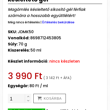
Magömlés késleltető síkosító gél férfiak
számára a hosszabb együttlétért!
Még nincs értékelés
|
Értékelés beküldése
SKU:
JDMK50
Vonalkód:
8698712453805
Súly:
70 g
Kiszerelés:
50 ml
Készlet információ
:
nincs készleten
3 990 Ft
( 3 142 Ft + ÁFA)
Egységár:
80 Ft / ml
KOSÁRBA