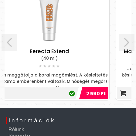
Male External Genital Care Spray -
JoyDrops® Male External Genital Care
 A késleltetés
késlelteti az ejakulációt azáltal, hogy cs
őségét megőrzi
pénisz erekció közbe
2 590 Ft
Információk
Rólunk