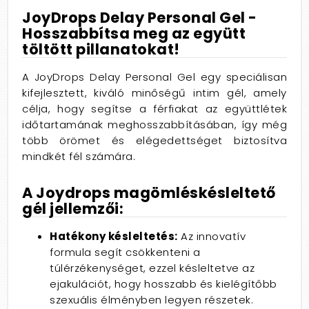
JoyDrops Delay Personal Gel -
Hosszabbítsa meg az együtt
töltött pillanatokat!
A JoyDrops Delay Personal Gel egy speciálisan
kifejlesztett, kiváló minőségű intim gél, amely
célja, hogy segítse a férfiakat az együttlétek
időtartamának meghosszabbításában, így még
több örömet és elégedettséget biztosítva
mindkét fél számára.
A Joydrops magömléskésleltető
gél jellemzői:
Hatékony késleltetés:
Az innovatív
formula segít csökkenteni a
túlérzékenységet, ezzel késleltetve az
ejakulációt, hogy hosszabb és kielégítőbb
szexuális élményben legyen részetek.