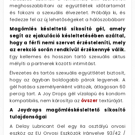
meghosszabbítani az együttlétek időtartamát
és fokozni a szexuális élvezetet. Próbálja ki, és
fedezze fel az új lehetőségeket a hálószobában!
Magömlés késleltető síkosító gél, amely
segít az ejakuláció késleltetésében azáltal,
hogy a férfi nemi szervet érzésteleníti, mely
az erekció során rendkívül érzékennyé válik.
Egy kellemes és hosszan tartó szexuális aktus
mélyíti a partnerek közötti intimitást.
Élvezetes és tartós szexuális együttlétet biztosít,
hogy az ágyban boldogabb párok legyenek. A
gél hatása személyenként változik, átlagosan 60
percig tart. A Joy Drops gél vízalapú és kondom
kompatibilis, nem károsítja az
óvszer
textúráját.
A Joydrops magömléskésleltető síkosító
tulajdonságai
A Delay Lubricant Gel egy IIa osztályú orvosi
eszköz az EU Orvosi Eszközök Irányelve 93/42 /