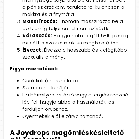
a pénisz érzékeny területeire, különösen a
makkra és a fitymára.
Masszírozás:
Finoman masszírozza be a
gélt, amíg teljesen fel nem szívódik.
Várakozás:
Hagyja hatni a gélt 5-10 percig,
mielőtt a szexuális aktus megkezdődne.
Élvezet:
Élvezze a hosszabb és kielégítőbb
szexuális élményt.
Figyelmeztetések:
Csak külső használatra.
Szembe ne kerüljön.
Ha bármilyen irritáció vagy allergiás reakció
lép fel, hagyja abba a használatát, és
forduljon orvoshoz.
Gyermekek elől elzárva tartandó.
A Joydrops magömléskésleltető