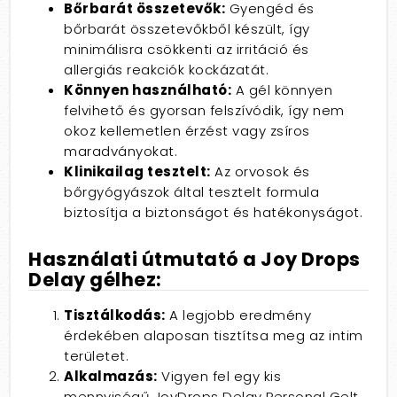
Bőrbarát összetevők:
Gyengéd és
bőrbarát összetevőkből készült, így
minimálisra csökkenti az irritáció és
allergiás reakciók kockázatát.
Könnyen használható:
A gél könnyen
felvihető és gyorsan felszívódik, így nem
okoz kellemetlen érzést vagy zsíros
maradványokat.
Klinikailag tesztelt:
Az orvosok és
bőrgyógyászok által tesztelt formula
biztosítja a biztonságot és hatékonyságot.
Használati útmutató a Joy Drops
Delay gélhez:
Tisztálkodás:
A legjobb eredmény
érdekében alaposan tisztítsa meg az intim
területet.
Alkalmazás:
Vigyen fel egy kis
mennyiségű JoyDrops Delay Personal Gelt