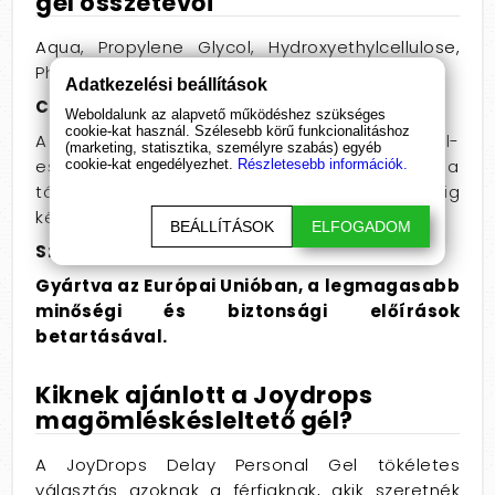
gél összetevői
Aqua, Propylene Glycol, Hydroxyethylcellulose,
Phenoxyethanol, Ethylhexylglycerin, Benzocaine.
Adatkezelési beállítások
Csomagolás:
Weboldalunk az alapvető működéshez szükséges
cookie-kat használ. Szélesebb körű funkcionalitáshoz
A JoyDrops Delay Personal Gel praktikus, 50 ml-
(marketing, statisztika, személyre szabás) egyéb
es kiszerelésben kapható, amely könnyen elfér a
cookie-kat engedélyezhet.
Részletesebb információk.
táskában vagy az éjjeliszekrényen, így mindig
kéznél lehet, amikor szükség van rá.
BEÁLLÍTÁSOK
ELFOGADOM
Származási hely:
Gyártva az Európai Unióban, a legmagasabb
minőségi és biztonsági előírások
betartásával.
Kiknek ajánlott a Joydrops
magömléskésleltető gél?
A JoyDrops Delay Personal Gel tökéletes
választás azoknak a férfiaknak, akik szeretnék