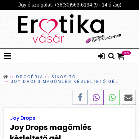
Ügyfélszolgálat: +36(30)563-6134 (9 - 14 óráig)
105
DROGÉRIA
SIKOSÍTÓ
JOY DROPS MAGÖMLÉS KÉSLELTETŐ GÉL
Joy Drops
Joy Drops magömlés
késleltető gél