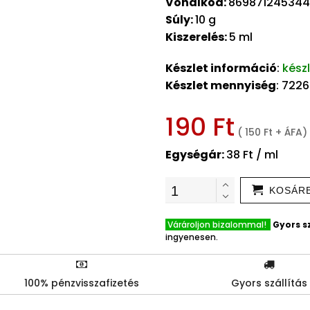
Vonalkód:
86987124534
Súly:
10 g
Kiszerelés:
5 ml
Készlet információ
:
kész
Készlet mennyiség
: 7226
190 Ft
( 150 Ft + ÁFA)
Egységár:
38 Ft / ml
KOSÁR
Várároljon bizalommal!
Gyors sz
ingyenesen.
100% pénzvisszafizetés
Gyors szállítás