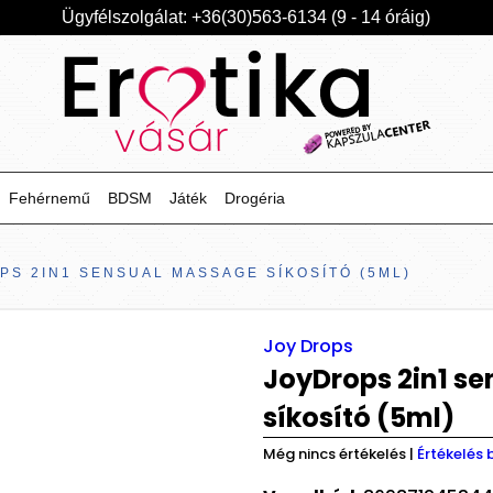
Ügyfélszolgálat: +36(30)563-6134 (9 - 14 óráig)
Fehérnemű
BDSM
Játék
Drogéria
PS 2IN1 SENSUAL MASSAGE SÍKOSÍTÓ (5ML)
Joy Drops
JoyDrops 2in1 s
síkosító (5ml)
Még nincs értékelés
|
Értékelés 