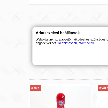
Adatkezelési beállítások
Weboldalunk az alapvető működéshez szükséges coo
engedélyezhet.
Részletesebb információk.
3 féle
kiváll