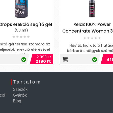
Drops erekció segítő gél
Relax 100% Power
(50 ml)
Concentrate Woman 3
sító gél férfiak számára az
Hűsítő, hidratáló hatás
eljesebb erekció elérésével
bőrbarát, hölgyek szám
együtt.
ajánlott anális sikosító
2 390 Ft
4 1
2 190 Ft
Tartalom
Szerzők
ció
Gyártók
Blog