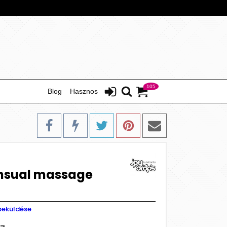
105
Blog
Hasznos
ensual massage
beküldése