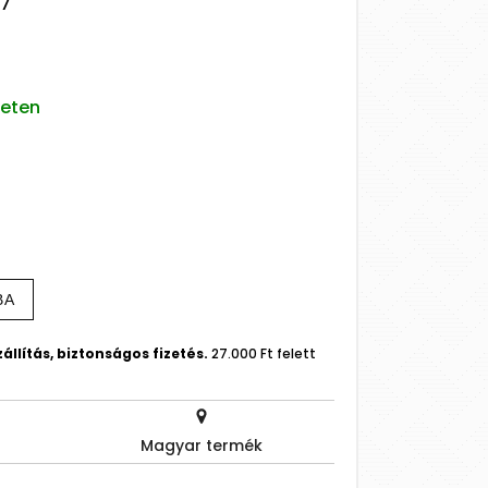
47
leten
BA
állítás, biztonságos fizetés.
27.000 Ft felett
Magyar termék