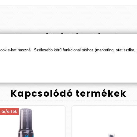
Termék
értékelések
kie-kat használ. Szélesebb körű funkcionalitáshoz (marketing, statisztika,
ÉRTÉKELÉS BEKÜLDÉSE
Kapcsolódó
termékek
ó ár/érték