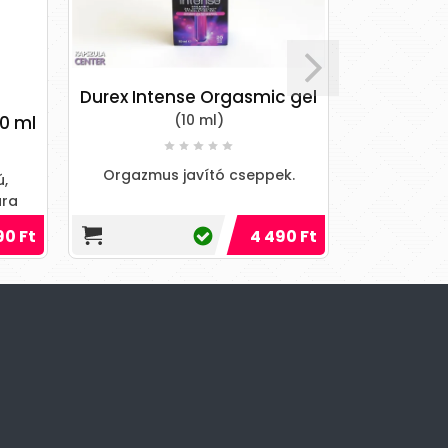
Durex Intense Orgasmic gel
HOT eXXtr
(10 ml)
0 ml
Orgazmus javító cseppek.
ú,
A kellemese
ára
Anal Exxt
.
alkalmas fé
90 Ft
4 490 Ft
Hatóany