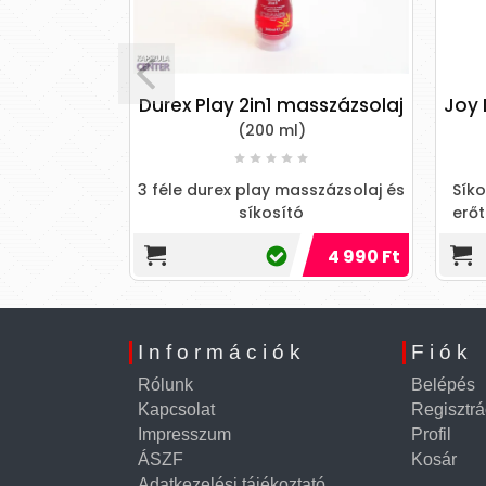
y 50 ml
Durex Play 2in1 masszázsolaj
Joy 
(200 ml)
 SIDE SPRAY:
aktusokhoz. A
3 féle durex play masszázsolaj és
Síko
ható olajok
síkosító
erőt
nyör...
4 490 Ft
4 990 Ft
Információk
Fiók
Rólunk
Belépés
Kapcsolat
Regisztrá
Impresszum
Profil
ÁSZF
Kosár
Adatkezelési tájékoztató