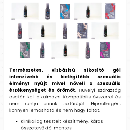
Természetes, vízbázisú síkosító gél
intenzívebb és kielégítőbb szexuális
élményt nyújt mivel növeli a szexuális
érzékenységet és örömöt.
Hüvelyi szárazság
esetén kell alkalmazni. Kompatibilis óvszerrel és
nem rontja annak textúráját. Hipoallergén,
könnyen lemosható és nem hagy foltot.
Klinikailag tesztelt készítmény, káros
összetevőktől mentes