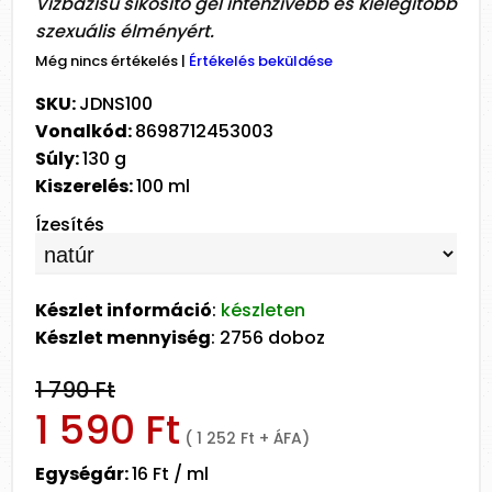
Vízbázisú síkosító gél intenzívebb és kielégítőbb
szexuális élményért.
Még nincs értékelés
|
Értékelés beküldése
SKU:
JDNS100
Vonalkód:
8698712453003
Súly:
130 g
Kiszerelés:
100 ml
Ízesítés
Készlet információ
:
készleten
Készlet mennyiség
: 2756 doboz
1 790 Ft
1 590 Ft
( 1 252 Ft + ÁFA)
Egységár:
16 Ft / ml