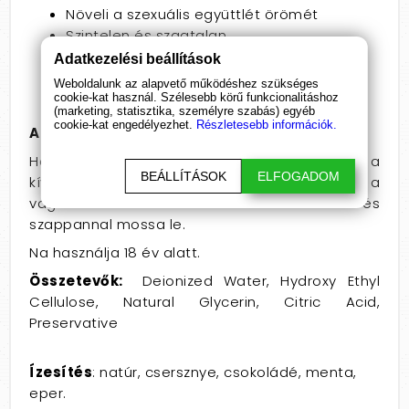
Növeli a szexuális együttlét örömét
Szintelen és szagtalan
Kompatibilis az óvszerekkel és a szexuális
Adatkezelési beállítások
játékokkal
Weboldalunk az alapvető működéshez szükséges
cookie-kat használ. Szélesebb körű funkcionalitáshoz
(marketing, statisztika, személyre szabás) egyéb
cookie-kat engedélyezhet.
Részletesebb információk.
A Joy Drops síkosító használata
Használjon megfelelő mennyiségű síkosítót a
BEÁLLÍTÁSOK
ELFOGADOM
kívánt nedvesség eléréséhez a péniszre vagy a
vaginára kenve. Használat után vízzel és
szappannal mossa le.
Na használja 18 év alatt.
Összetevők:
Deionized Water, Hydroxy Ethyl
Cellulose, Natural Glycerin, Citric Acid,
Preservative
Ízesítés
: natúr, csersznye, csokoládé, menta,
eper.