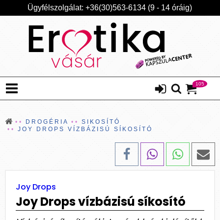
Ügyfélszolgálat: +36(30)563-6134 (9 - 14 óráig)
105
DROGÉRIA
SIKOSÍTÓ
JOY DROPS VÍZBÁZISÚ SÍKOSÍTÓ
Joy Drops
Joy Drops vízbázisú síkosító