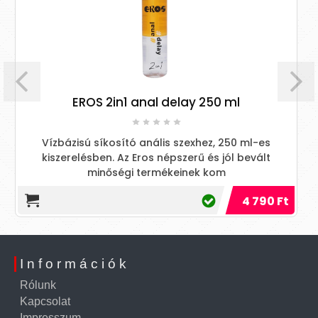
ROS 2in1 anal delay 250 ml
Relax 100% P
sú síkosító anális szexhez, 250 ml-es
Hűsítő, hidratá
ésben. Az Eros népszerű és jól bevált
a
minőségi termékeinek kom
4 790 Ft
Információk
Rólunk
Kapcsolat
Impresszum