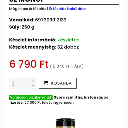
Még nincs értékelés
|
Értékelés beküldése
Vonalkód:
697309012133
Súly:
260 g
Készlet információ
:
készleten
Készlet mennyiség
: 32 doboz
6 790 Ft
( 5 346 Ft + ÁFA)
KOSÁRBA
Várároljon bizalommal!
Gyors szállítás, biztonságos
fizetés.
27.000 Ft felett ingyenesen.