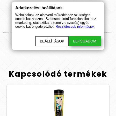
Adatkezelési beállítások
Weboldalunk az alapvető működéshez szükséges
cookie-kat használ. Szélesebb körű funkcionalitáshoz
(marketing, statisztika, személyre szabás) egyéb
Termék
értékelések
cookie-kat engedélyezhet.
Részletesebb információk.
ÉRTÉKELÉS BEKÜLDÉSE
BEÁLLÍTÁSOK
ELFOGADOM
Kapcsolódó
termékek