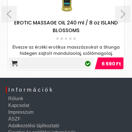
EROTIC MASSAGE OIL 240 ml / 8 oz ISLAND
BLOSSOMS
Élvezze az érzéki erotikus masszázsokat a Shunga
hidegen sajtolt mandulaolaj, szőlőmagolaj,
szezámolaj, avokádóolaj, E-vitamin, sáfrányolaj,
6 590 Ft
illóolaj, ylang ylang és yohimbe kivonatok exkluzív
keverékével, gyümölcsös illattal. Dermatológiai
szempontból tesztelt, nem vált ki allergiás reakciót,
és teljesen ártalmatlan a bőrre.
Információk
Rólunk
Kapcsolat
Impresszum
ÁSZF
Adatkezelési tájékoztató