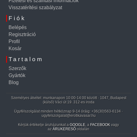
Fizetési és szállítási információk
Visszatérítési szabályzat
Fiók
Belépés
Regisztráció
Profil
Kosár
Tartalom
Szerzők
Gyártók
Blog
Személyes átvétel: munkanapon 10:00-14:00 között · 1047, Budapest
(külső) Váci út 19. 312-es iroda
Ügyfélszolgálat minden hétköznap 9-14 óráig:
+36(30)563-6134
·
ugyfelszolgalat@erotikavasar.hu
Kérjük értékelje áruházunkat a
GOOGLE
, a
FACEBOOK
vagy
az
ÁRUKERESŐ
oldalán