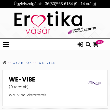
Ügyfélszolgálat: +36(30)563-6134 (9 - 14 óráig)
105
GYÁRTÓK
WE-VIBE
WE-VIBE
(0 termék)
We-Vibe vibrátorok