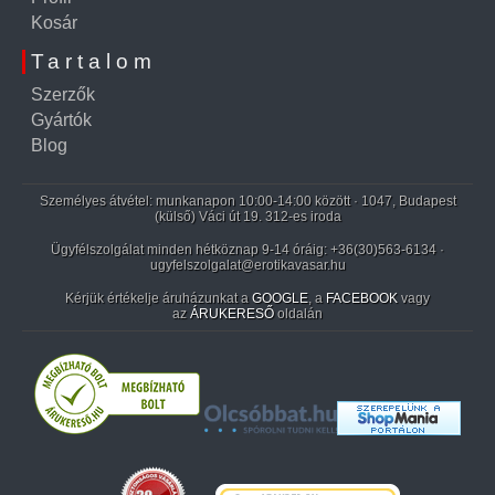
Kosár
Tartalom
Szerzők
Gyártók
Blog
Személyes átvétel: munkanapon 10:00-14:00 között · 1047, Budapest
(külső) Váci út 19. 312-es iroda
Ügyfélszolgálat minden hétköznap 9-14 óráig:
+36(30)563-6134
·
ugyfelszolgalat@erotikavasar.hu
Kérjük értékelje áruházunkat a
GOOGLE
, a
FACEBOOK
vagy
az
ÁRUKERESŐ
oldalán