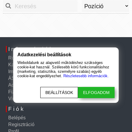
Információk
Adatkezelési beállítások
Rólunk
Weboldalunk az alapvető működéshez szükséges
Kapcsolat
cookie-kat használ. Szélesebb körű funkcionalitáshoz
Impresszum
(marketing, statisztika, személyre szabás) egyéb
cookie-kat engedélyezhet.
Részletesebb információk.
ÁSZF
Adatkezelési tájékoztató
Fizetési és szállítási információk
BEÁLLÍTÁSOK
ELFOGADOM
Visszatérítési szabályzat
Fiók
Belépés
Regisztráció
Profil