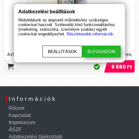
Adatkezelési beállítások
Weboldalunk az alapvető működéshez szükséges
Ashwagandha
cookie-kat használ. Szélesebb körű funkcionalitáshoz
(marketing, statisztika, személyre szabás) egyéb
(60 kapszula)
cookie-kat engedélyezhet.
Részletesebb információk.
Próbáld ki az indiai ginzeng varázsát a GAL
BEÁLLÍTÁSOK
ELFOGADOM
Ashwagandhával, és tapasztald meg a stresszmentes,
energikus életérzést!
6 860 Ft
Információk
Rólunk
Kapcsolat
Impresszum
ÁSZF
Adatkezelési tájékoztató