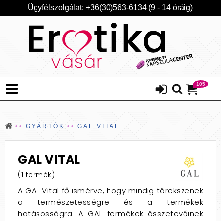
Ügyfélszolgálat: +36(30)563-6134 (9 - 14 óráig)
105
GYÁRTÓK
GAL VITAL
GAL VITAL
(1 termék)
A GAL Vital fő ismérve, hogy mindig törekszenek
a természetességre és a termékek
hatásosságra. A GAL termékek összetevőinek