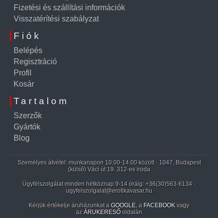
Fizetési és szállítási információk
Visszatérítési szabályzat
Fiók
Belépés
Regisztráció
Profil
Kosár
Tartalom
Szerzők
Gyártók
Blog
Személyes átvétel: munkanapon 10:00-14:00 között · 1047, Budapest
(külső) Váci út 19. 312-es iroda
Ügyfélszolgálat minden hétköznap 9-14 óráig:
+36(30)563-6134
·
ugyfelszolgalat@erotikavasar.hu
Kérjük értékelje áruházunkat a
GOOGLE
, a
FACEBOOK
vagy
az
ÁRUKERESŐ
oldalán