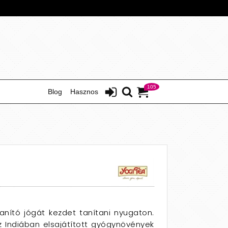
105
Blog
Hasznos
tanító jógát kezdet tanítani nyugaton.
 Indiában elsajátított gyógynövények