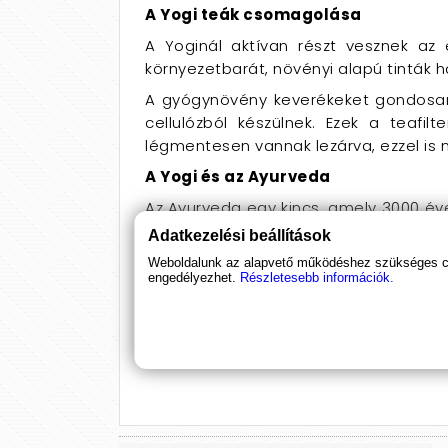
A Yogi teák csomagolása
A Yoginál aktívan részt vesznek az
környezetbarát, növényi alapú tinták 
A gyógynövény keverékeket gondosan h
cellulózból készülnek. Ezek a teafil
légmentesen vannak lezárva, ezzel is 
A Yogi és az Ayurveda
Az Ayurveda egy kincs, amely 3000 éve
alapja az ayurvéda ősi hagyománya, v
Adatkezelési beállítások
és jólétéhez igazodik.
Weboldalunk az alapvető működéshez szükséges coo
engedélyezhet.
Részletesebb információk.