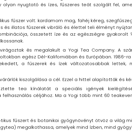
 olyan nyugtató és ízes, fűszeres teát szolgált fel, ame
us fűszer volt: kardamom mag, fahéj kéreg, szegfűszeg
s és illatos fűszerek vibráló és élettel teli élményt nyúj
ombinációja, összetett íze és az egészségre gyakorolt 
alkossanak.
kivirágoztak és megalakult a Yogi Tea Company. A szár
oltokban egész Dél-Kaliforniában és Európában. 1986-ra
ekedett, a fűszerek és ízek változatosabbak lettek,
várárlók kiszolgálása a cél. Ezzel a hittel alapították és k
tette tea kínálatát a speciális igények kielégítés
 felhasználás céljához. Ma a Yogi több mint 60 teakeveré
ikus fűszert és botanikai gyógynövényt ötvöz a világ mi
gyógytea) megalkothassa, amelyek mind ízben, mind gyóg