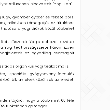
lyet stílusosan elneveztek "Yogi Tea"-
 rügy, gyömbér gyökér és fekete bors.
tanak, miközben támogatják az általános
??hatása a yogi diákok közül többeket
ított fűszerek Yogis dobozai kezdtek
 a Yogi teát országszerte három ízben
 megjelentek az egyedileg csomagolt
észítik az organikus yogi teákat ma is.
ére, speciális gyógynövény-formulák
kből áll, amelyek közül sok az eredeti
nden tájáról, hogy a több mint 60 féle
yító funkcióban gazdagok.