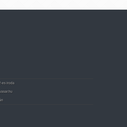
2-es iroda
vasar.hu
án