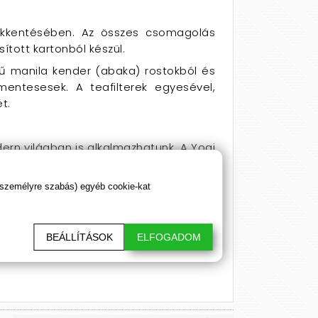
sökkentésében. Az összes csomagolás
ított kartonból készül.
gű manila kender (abaka) rostokból és
 mentesesek. A teafilterek egyesével,
t.
ern világban is alkalmazhatunk. A Yogi
balizmus, amely az emberek igényeihez
 személyre szabás) egyéb cookie-kat
BEÁLLÍTÁSOK
ELFOGADOM