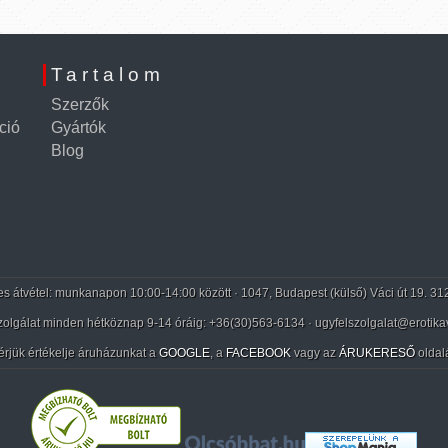
Tartalom
Szerzők
ció
Gyártók
Blog
 átvétel: munkanapon 10:00-14:00 között · 1047, Budapest (külső) Váci út 19. 31
zolgálat minden hétköznap 9-14 óráig:
+36(30)563-6134
· ugyfelszolgalat@erotika
érjük értékelje áruházunkat a
GOOGLE
, a
FACEBOOK
vagy az
ÁRUKERESŐ
oldal