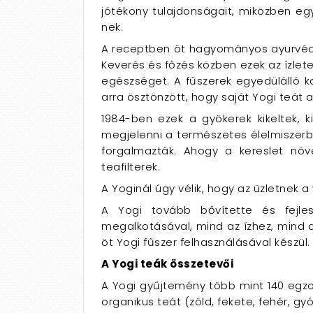
jótékony tulajdonságait, miközben egy
nek.
A receptben öt hagyományos ayurvédik
Keverés és főzés közben ezek az ízlete
egészséget. A fűszerek egyedülálló k
arra ösztönzött, hogy saját Yogi teát 
1984-ben ezek a gyökerek kikeltek, 
megjelenni a természetes élelmiszerb
forgalmazták. Ahogy a kereslet növ
teafilterek.
A Yoginál úgy vélik, hogy az üzletnek a 
A Yogi tovább bővítette és fejlesz
megalkotásával, mind az ízhez, mind a
öt Yogi fűszer felhasználásával készül.
A Yogi teák összetevői
A Yogi gyűjtemény több mint 140 egzot
organikus teát (zöld, fekete, fehér, 