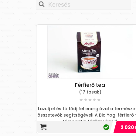
Férfierő tea
(17 tasak)
Lazulj el és töltődj fel energiával a természe
összetevők segítségével! A Bio Yogi férfierő
támogatja férfiasságod.
2 020 