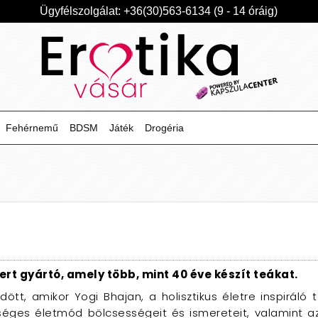
Ügyfélszolgálat: +36(30)563-6134 (9 - 14 óráig)
Fehérnemű
BDSM
Játék
Drogéria
mert gyártó, amely több, mint 40 éve készít teákat.
tt, amikor Yogi Bhajan, a holisztikus életre inspiráló 
séges életmód bölcsességeit és ismereteit, valamint az