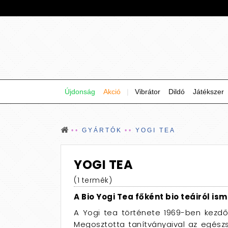
Újdonság
Akció
|
Vibrátor
Dildó
Játékszer
GYÁRTÓK
YOGI TEA
YOGI TEA
(1 termék)
A Bio Yogi Tea főként bio teáiról is
A Yogi tea története 1969-ben kezdődö
Megosztotta tanítványaival az egész