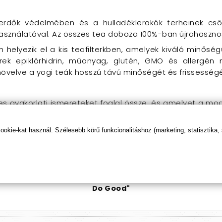
 erdők védelmében és a hulladéklerakók terheinek c
használatával. Az összes tea doboza 100%-ban újrahasznos
elyezik el a kis teafilterkben, amelyek kiváló minősé
terek epiklórhidrin, műanyag, glutén, GMO és allergén
növelve a yogi teák hosszú távú minőségét és frissességé
s gyakorlati ismereteket foglal össze, és amelyet a mod
alamint a hagyományos kínai orvoslás és a nyugati her
kie-kat használ. Szélesebb körű funkcionalitáshoz (marketing, statisztika,
"Feel Good
Be Good
Do Good"