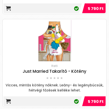
5 790 Ft
Itati
Just Married Takarító - Kötény
Vicces, mintás kötény nőknek. Leány- és legénybúcsúk,
hétvégi főzések kelléke lehet.
5 790 Ft