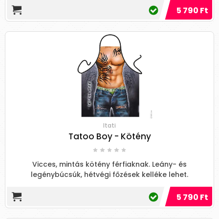
5 790 Ft
Itati
Tatoo Boy - Kötény
Vicces, mintás kötény férfiaknak. Leány- és
legénybúcsúk, hétvégi főzések kelléke lehet.
5 790 Ft