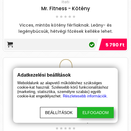
Itati
Mr. Fitness - Kötény
Vicces, mintás kötény férfiaknak. Leány- és
legénybúcsúk, hétvégi főzések kelléke lehet.
5 790 Ft
Adatkezelési beállítások
Weboldalunk az alapvető működéshez szükséges
cookie-kat használ. Szélesebb körű funkcionalitáshoz
(marketing, statisztika, személyre szabás) egyéb
cookie-kat engedélyezhet.
Részletesebb információk.
BEÁLLÍTÁSOK
ELFOGADOM
Itati
XXL Dávid - Kötény