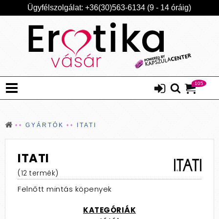
Ügyfélszolgálat: +36(30)563-6134 (9 - 14 óráig)
105
GYÁRTÓK
ITATI
ITATI
(12 termék)
Felnőtt mintás köpenyek
KATEGÓRIÁK