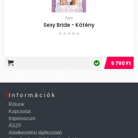
Itati
Sexy Bride - Kötény
5 790 Ft
Információk
Rólunk
Kapcsolat
Impresszum
ÁSZF
Adatkezelési tájékoztató