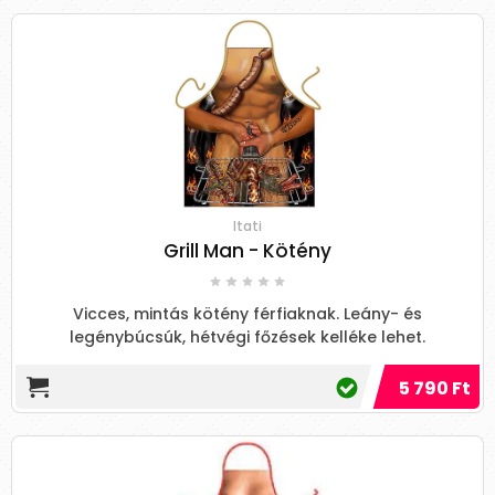
Itati
Grill Man - Kötény
Vicces, mintás kötény férfiaknak. Leány- és
legénybúcsúk, hétvégi főzések kelléke lehet.
5 790 Ft