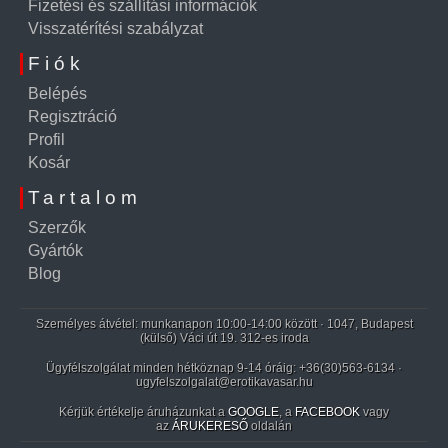
Fizetési és szállítási információk
Visszatérítési szabályzat
Fiók
Belépés
Regisztráció
Profil
Kosár
Tartalom
Szerzők
Gyártók
Blog
Személyes átvétel: munkanapon 10:00-14:00 között · 1047, Budapest
(külső) Váci út 19. 312-es iroda
Ügyfélszolgálat minden hétköznap 9-14 óráig:
+36(30)563-6134
·
ugyfelszolgalat@erotikavasar.hu
Kérjük értékelje áruházunkat a
GOOGLE
, a
FACEBOOK
vagy
az
ÁRUKERESŐ
oldalán