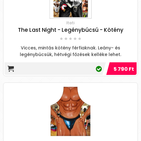
Itati
The Last Night - Legénybúcsú - Kötény
Vicces, mintás kötény férfiaknak. Leány- és
legénybúcsúk, hétvégi főzések kelléke lehet.
5 790 Ft