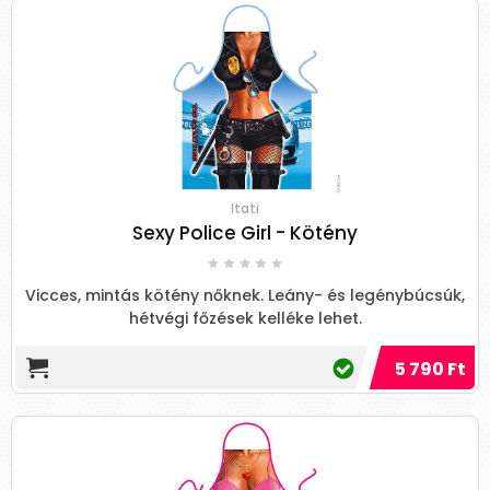
Itati
Sexy Police Girl - Kötény
Vicces, mintás kötény nőknek. Leány- és legénybúcsúk,
hétvégi főzések kelléke lehet.
5 790 Ft