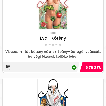
Itati
Éva - Kötény
Vicces, mintás kötény nőknek. Leány- és legénybúcsúk,
hétvégi főzések kelléke lehet.
5 790 Ft