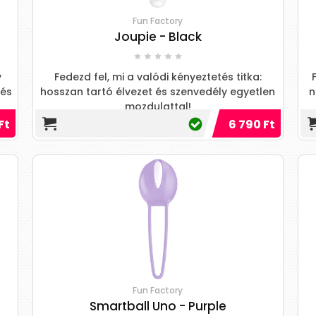
Fun Factory
Joupie - Black
y
Fedezd fel, mi a valódi kényeztetés titka:
 és
hosszan tartó élvezet és szenvedély egyetlen
n
mozdulattal!
Ft
6 790 Ft
Fun Factory
Smartball Uno - Purple