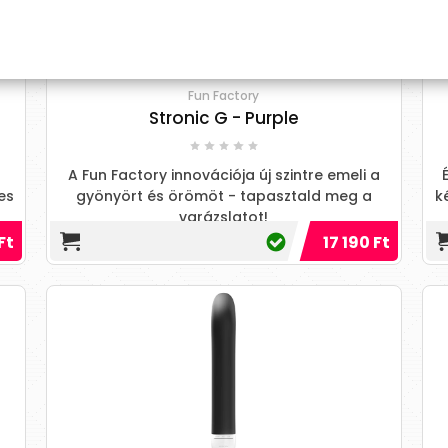
Fun Factory
Stronic G - Purple
A Fun Factory innovációja új szintre emeli a
es
gyönyört és örömöt - tapasztald meg a
k
varázslatot!
Ft
17 190 Ft