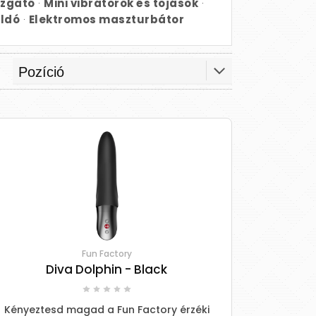
óizgató
·
Mini vibrátorok és tojások
·
ildó
·
Elektromos maszturbátor
Fun Factory
Diva Dolphin - Black
Kényeztesd magad a Fun Factory érzéki