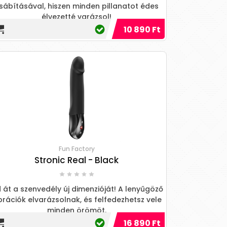
sábításával, hiszen minden pillanatot édes
élvezetté varázsol!
10 890 Ft
Fun Factory
Stronic Real - Black
d át a szenvedély új dimenzióját! A lenyűgöző
brációk elvarázsolnak, és felfedezhetsz vele
minden örömöt.
16 890 Ft