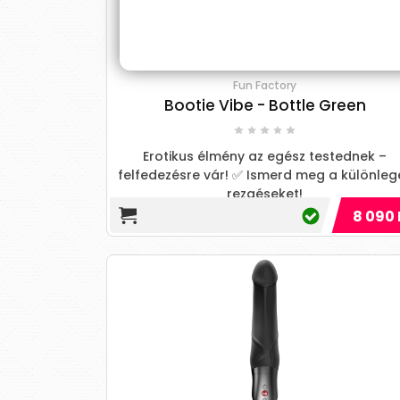
Fun Factory
Bootie Vibe - Bottle Green
Erotikus élmény az egész testednek –
felfedezésre vár! ✅ Ismerd meg a különleg
rezgéseket!
8 090 