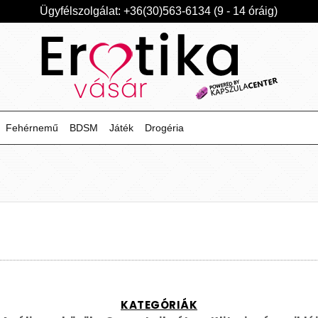
Ügyfélszolgálat: +36(30)563-6134 (9 - 14 óráig)
Fehérnemű
BDSM
Játék
Drogéria
KATEGÓRIÁK