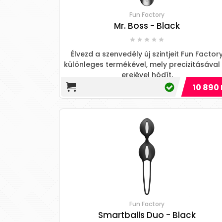
Fun Factory
Mr. Boss - Black
Élvezd a szenvedély új szintjeit Fun Factor
különleges termékével, mely precizitásával
erejével hódít.
10 890 
Fun Factory
Smartballs Duo - Black