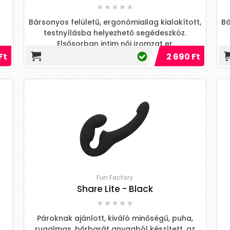
Bársonyos felületű, ergonómiailag kialakított,
Bá
testnyílásba helyezhető segédeszköz.
Elsősorban intim női izomzat er
Ft
2 690 Ft
Fun Factory
Share Lite - Black
Pároknak ajánlott, kiváló minőségű, puha,
rugalmas, bőrbarát anyagból készített, az