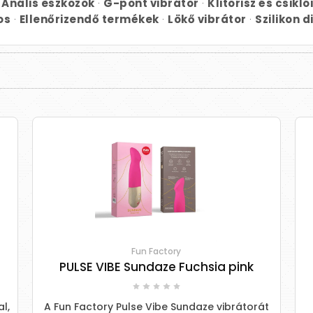
Anális eszközök
·
G-pont vibrátor
·
Klitorisz és csikl
os
·
Ellenőrizendő termékek
·
Lökő vibrátor
·
Szilikon d
Fun Factory
PULSE VIBE Sundaze Fuchsia pink
l,
A Fun Factory Pulse Vibe Sundaze vibrátorát