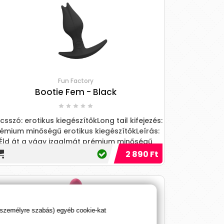
Fun Factory
Bootie Fem - Black
csszó: erotikus kiegészítőkLong tail kifejezés:
émium minőségű erotikus kiegészítőkLeírás:
Éld át a vágy izgalmát prémium minőségű
otikus kiegészítőinkkel, melyek felforrósítják
2 890 Ft
az éjszakát!
 személyre szabás) egyéb cookie-kat