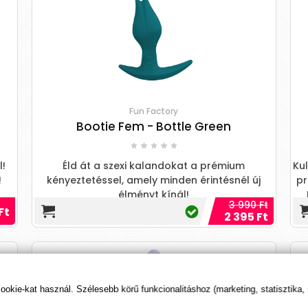
Fun Factory
Bootie Fem - Bottle Green
l!
Éld át a szexi kalandokat a prémium
Kul
!
kényeztetéssel, amely minden érintésnél új
pr
élményt kínál!
3 990 Ft
er
Ft
2 395 Ft
kie-kat használ. Szélesebb körű funkcionalitáshoz (marketing, statisztika,