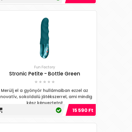
Fun Factory
Stronic Petite - Bottle Green
Merülj el a gyönyör hullámaiban ezzel az
nnovatív, sokoldalú játékszerrel, ami mindig
kész kényeztetni!
15 590 Ft