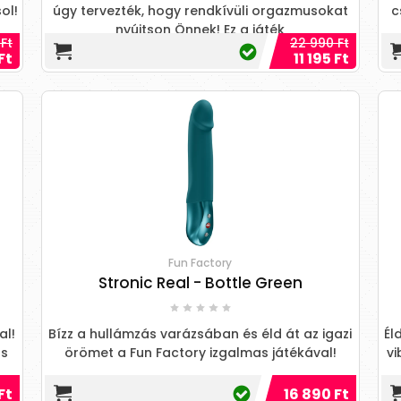
ol!
úgy tervezték, hogy rendkívüli orgazmusokat
c
nyújtson Önnek! Ez a játék
Ft
22 990 Ft
Ft
11 195 Ft
Fun Factory
Stronic Real - Bottle Green
al!
Bízz a hullámzás varázsában és éld át az igazi
Él
ás
örömet a Fun Factory izgalmas játékával!
vi
Ft
16 890 Ft