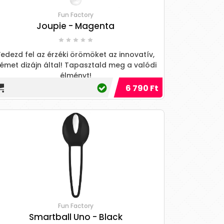
Fun Factory
Joupie - Magenta
Fedezd fel az érzéki örömöket az innovatív,
émet dizájn által! Tapasztald meg a valódi
élményt!
6 790 Ft
Fun Factory
Smartball Uno - Black