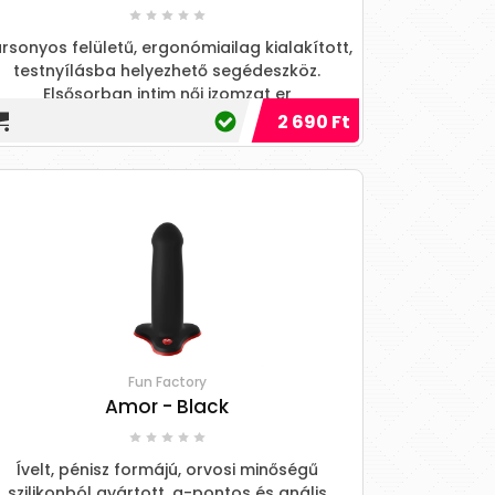
rsonyos felületű, ergonómiailag kialakított,
testnyílásba helyezhető segédeszköz.
Elsősorban intim női izomzat er
2 690 Ft
Fun Factory
Amor - Black
Ívelt, pénisz formájú, orvosi minőségű
szilikonból gyártott, g-pontos és anális