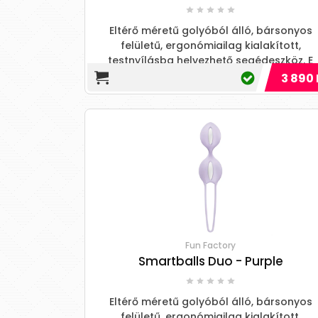
Eltérő méretű golyóból álló, bársonyos
felületű, ergonómiailag kialakított,
testnyílásba helyezhető segédeszköz. E
3 890 
Fun Factory
Smartballs Duo - Purple
Eltérő méretű golyóból álló, bársonyos
felületű, ergonómiailag kialakított,