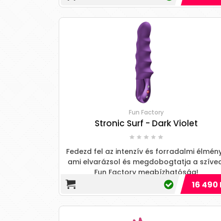
Fun Factory
Stronic Surf - Dark Violet
Fedezd fel az intenzív és forradalmi élmény
ami elvarázsol és megdobogtatja a szíve
Fun Factory megbízhatóság!
16 490 