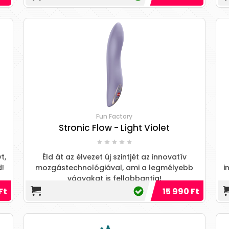
Fun Factory
Stronic Flow - Light Violet
t,
Éld át az élvezet új szintjét az innovatív
d!
mozgástechnológiával, ami a legmélyebb
i
vágyakat is fellobbantja!
Ft
15 990 Ft