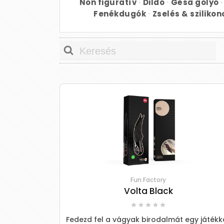
Non figuratív
·
Dildó
·
Gésa golyó
·
Fenékdugók
·
Zselés & szilikon
Fun Factory
Volta Black
Fedezd fel a vágyak birodalmát egy játékka