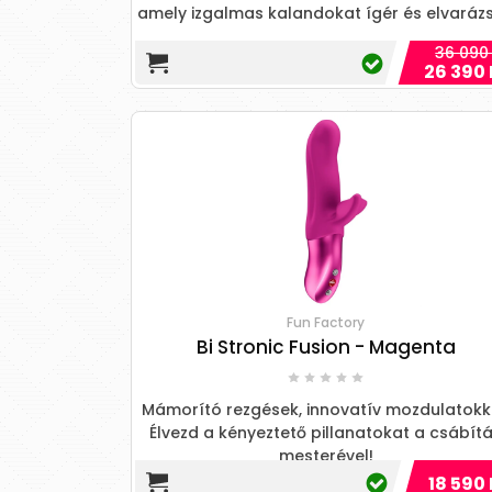
amely izgalmas kalandokat ígér és elvarázs
36 090 
26 390 
Fun Factory
Bi Stronic Fusion - Magenta
Mámorító rezgések, innovatív mozdulatokk
Élvezd a kényeztető pillanatokat a csábít
mesterével!
18 590 