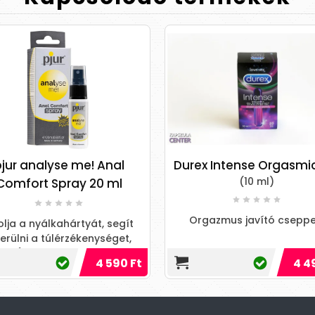
se me! Anal
Durex Intense Orgasmic gel
(10 ml)
pray 20 ml
Orgazmus javító cseppek.
ahártyát, segít
lérzékenységet,
ehető hatás, már
4 590 Ft
4 490 Ft
sodperc elte