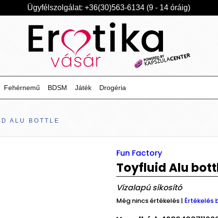
Ügyfélszolgálat: +36(30)563-6134 (9 - 14 óráig)
Fehérnemű
BDSM
Játék
Drogéria
ID ALU BOTTLE
Fun Factory
Toyfluid Alu bott
Vízalapú síkosító
Még nincs értékelés
|
Értékelés 