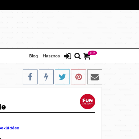
105
Blog
Hasznos
le
beküldése