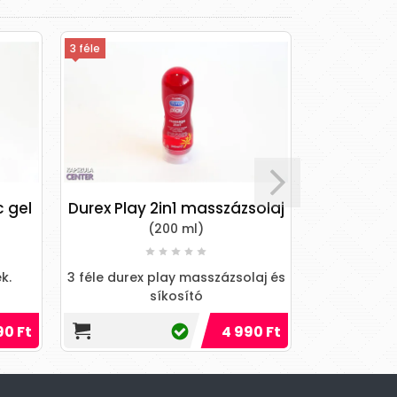
3 féle
Durex Play 2in1 masszázsolaj
Backside spray 
(200 ml)
ero HOT - ANAL BACK SI
3 féle durex play masszázsolaj és
Kifejezetten anális akt
síkosító
termékben megtalálha
elképesztő gyönyö
4 990 Ft