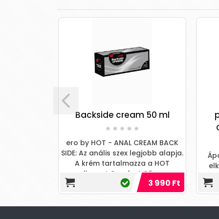
Backside cream 50 ml
pjur analy
l
Comfort S
ero by HOT - ANAL CREAM BACK
SIDE: Az anális szex legjobb alapja.
Ápolja a nyálk
A krém tartalmazza a HOT
elkerülni a tú
elismert Comfort Oil a ...
ellazít. Észrev
t
3 990 Ft
akár 15 má