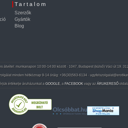
Tartalom
Szerzők
ció
Gyártók
Blog
 átvétel: munkanapon 10:00-14:00 között · 1047, Budapest (külső) Váci út 19. 31
zolgálat minden hétköznap 9-14 óráig:
+36(30)563-6134
· ugyfelszolgalat@erotika
érjük értékelje áruházunkat a
GOOGLE
, a
FACEBOOK
vagy az
ÁRUKERESŐ
oldal