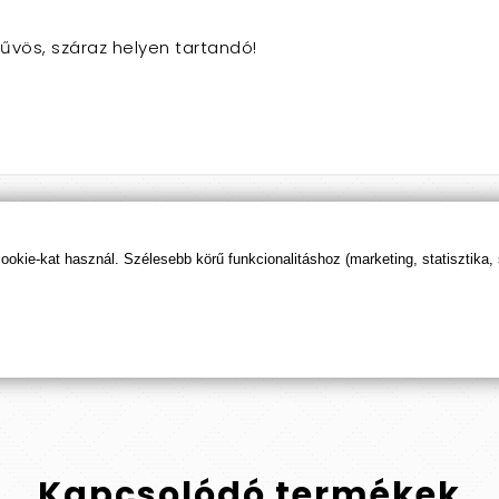
vös, száraz helyen tartandó!
kie-kat használ. Szélesebb körű funkcionalitáshoz (marketing, statisztika,
Termék
értékelések
ÉRTÉKELÉS BEKÜLDÉSE
Kapcsolódó
termékek