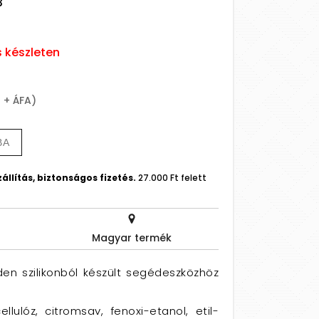
3
s készleten
t + ÁFA)
BA
állítás, biztonságos fizetés.
27.000 Ft felett
Magyar termék
nden szilikonból készült segédeszközhöz
cellulóz, citromsav, fenoxi-etanol, etil-