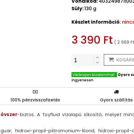
Vonalkód:
403249871100
Súly:
130 g
Készlet információ
:
ninc
3 390 Ft
( 2 669 F
KOSÁR
Várároljon bizalommal!
Gyors sz
ingyenesen.
100% pénzvisszafizetés
Gyors szállítás
x
óvszer
-biztos. A Toyfluid vízalapú síkosító, melyet mi
-guar, hidroxi-propil-piltromonium-klorid, hidroxi-propil-