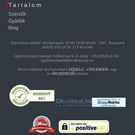
Tartalom
Szerzők
Gyártók
Blog
Személyes átvétel: munkanapon 10:00-14:00 között · 1047, Budapest
(külső) Váci út 19. 312-es iroda
Ügyfélszolgálat minden hétköznap 9-14 óráig:
+36(30)563-6134
·
ugyfelszolgalat@erotikavasar.hu
Kérjük értékelje áruházunkat a
GOOGLE
, a
FACEBOOK
vagy
az
ÁRUKERESŐ
oldalán