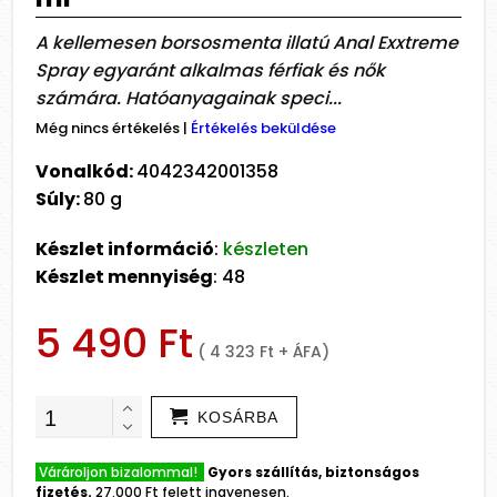
A kellemesen borsosmenta illatú Anal Exxtreme
Spray egyaránt alkalmas férfiak és nők
számára. Hatóanyagainak speci...
Még nincs értékelés
|
Értékelés beküldése
Vonalkód:
4042342001358
Súly:
80 g
Készlet információ
:
készleten
Készlet mennyiség
: 48
5 490 Ft
( 4 323 Ft + ÁFA)
KOSÁRBA
Várároljon bizalommal!
Gyors szállítás, biztonságos
fizetés.
27.000 Ft felett ingyenesen.