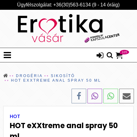
Ügyfélszolgálat: +36(30)563-6134 (9 - 14 óráig)
105
DROGÉRIA
SIKOSÍTÓ
HOT EXXTREME ANAL SPRAY 50 ML
HOT
HOT eXXtreme anal spray 50
ml