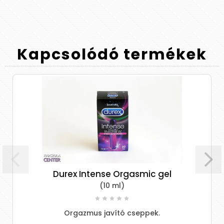
Kapcsolódó
termékek
Durex Intense Orgasmic gel
(10 ml)
er
Orgazmus javító cseppek.