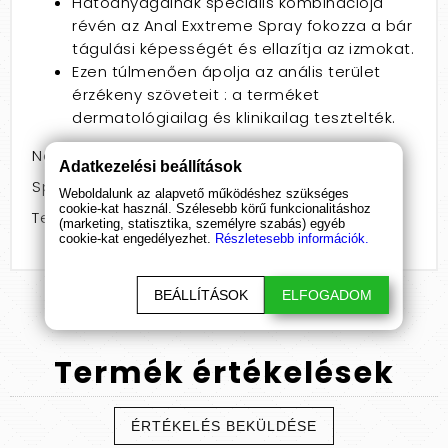
Hatóanyagainak speciális kombinációja
révén az Anal Exxtreme Spray fokozza a bár
tágulási képességét és ellazítja az izmokat.
Ezen túlmenően ápolja az anális terület
érzékeny szöveteit : a terméket
dermatológiailag és klinikailag tesztelték.
Nem: pároknak
Adatkezelési beállítások
Speciális jellemző: stimuláló
Weboldalunk az alapvető működéshez szükséges
cookie-kat használ. Szélesebb körű funkcionalitáshoz
Termékcsoport: spray
(marketing, statisztika, személyre szabás) egyéb
cookie-kat engedélyezhet.
Részletesebb információk.
BEÁLLÍTÁSOK
ELFOGADOM
Termék
értékelések
ÉRTÉKELÉS BEKÜLDÉSE