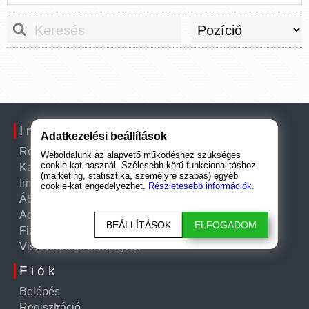
Információk
Adatkezelési beállítások
Rólunk
Weboldalunk az alapvető működéshez szükséges
cookie-kat használ. Szélesebb körű funkcionalitáshoz
Kapcsolat
(marketing, statisztika, személyre szabás) egyéb
Impresszum
cookie-kat engedélyezhet.
Részletesebb információk.
ÁSZF
Adatkezelési tájékoztató
BEÁLLÍTÁSOK
ELFOGADOM
Fizetési és szállítási információk
Visszatérítési szabályzat
Fiók
Belépés
Regisztráció