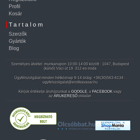
Profil
Kosár
Tartalom
Szerzők
Gyártók
Blog
Személyes átvétel: munkanapon 10:00-14:00 között · 1047, Budapest
(külső) Váci út 19. 312-es iroda
Ügyfélszolgálat minden hétköznap 9-14 óráig:
+36(30)563-6134
·
ugyfelszolgalat@erotikavasar.hu
Kérjük értékelje áruházunkat a
GOOGLE
, a
FACEBOOK
vagy
az
ÁRUKERESŐ
oldalán