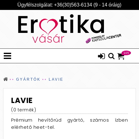
Ügyfélszolgálat: +36(30)563-6134 (9 - 14 óráig)
105
GYÁRTÓK
LAVIE
LAVIE
(0 termék)
Prémium hevítőrúd gyártó, számos ízben
elérhető heet-tel.