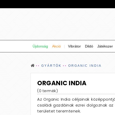
Újdonság
Akció
|
Vibrátor
Dildó
Játékszer
GYÁRTÓK
ORGANIC INDIA
ORGANIC INDIA
(0 termék)
Az Organic India céljainak középpontj
családi gazdáinak ezrei dolgoznak az 
területet teremtenek.