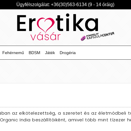
Ügyfélszolgálat: +36(30)563-6134 (9 - 14 óráig)
Fehérnemű
BDSM
Játék
Drogéria
ában az elkötelezettség, a szeretet és az életmódbeli t
Organic India beszállítóiként, amivel több mint tízezer h