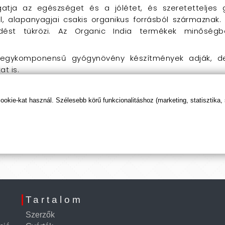
atja az egészséget és a jólétet, és szeretetteljes 
, alapanyagjai csakis organikus forrásból származnak.
ződést tükrözi. Az Organic India termékek minősé
z egykomponensű gyógynövény készítmények adják, de
t is.
kie-kat használ. Szélesebb körű funkcionalitáshoz (marketing, statisztika,
Tartalom
Szerzők