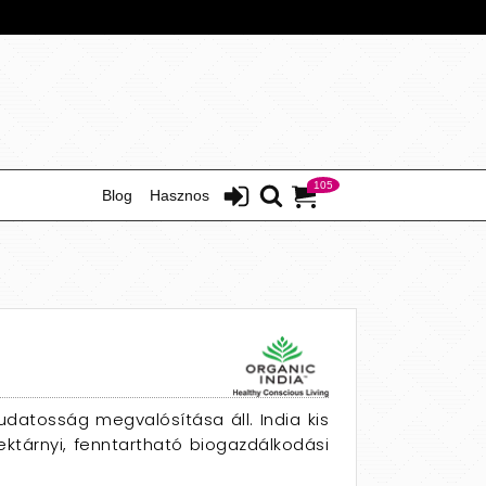
105
Blog
Hasznos
udatosság megvalósítása áll. India kis
ektárnyi, fenntartható biogazdálkodási