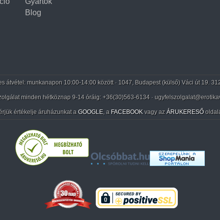
ció
Gyártók
Blog
 átvétel: munkanapon 10:00-14:00 között · 1047, Budapest (külső) Váci út 19. 31
zolgálat minden hétköznap 9-14 óráig:
+36(30)563-6134
· ugyfelszolgalat@erotika
érjük értékelje áruházunkat a
GOOGLE
, a
FACEBOOK
vagy az
ÁRUKERESŐ
oldal