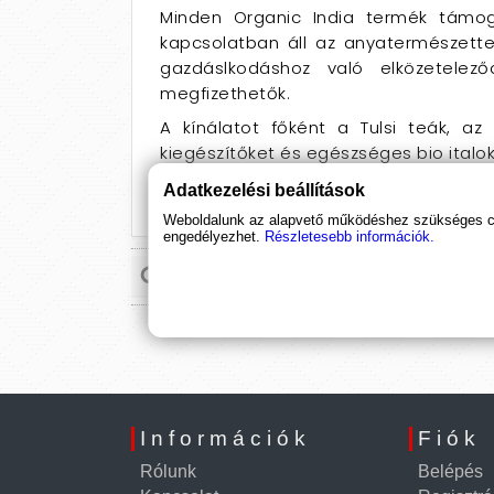
Minden Organic India termék támog
kapcsolatban áll az anyatermészettel
gazdáslkodáshoz való elközetele
megfizethetők.
A kínálatot főként a Tulsi teák, a
kiegészítőket és egészséges bio italoka
Adatkezelési beállítások
Weboldalunk az alapvető működéshez szükséges coo
engedélyezhet.
Részletesebb információk.
Információk
Fiók
Rólunk
Belépés