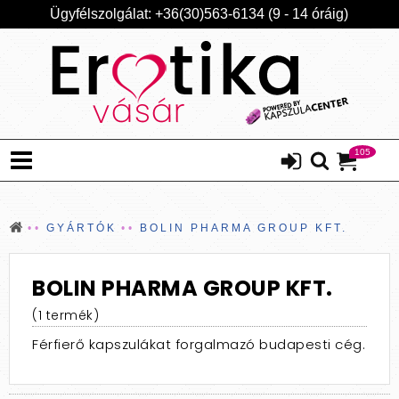
Ügyfélszolgálat: +36(30)563-6134 (9 - 14 óráig)
105
GYÁRTÓK
BOLIN PHARMA GROUP KFT.
BOLIN PHARMA GROUP KFT.
(1 termék)
Férfierő kapszulákat forgalmazó budapesti cég.