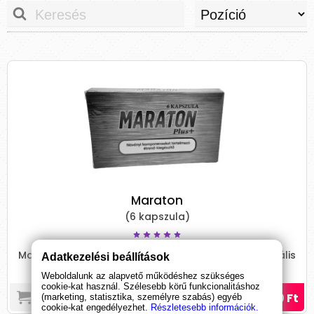
Maraton
(6 kapszula)
Maraton, a hosszan tartó potencianövelő és szexuális
Adatkezelési beállítások
vágyfokozó!
Weboldalunk az alapvető működéshez szükséges
cookie-kat használ. Szélesebb körű funkcionalitáshoz
7 890 Ft
(marketing, statisztika, személyre szabás) egyéb
cookie-kat engedélyezhet.
Részletesebb információk.