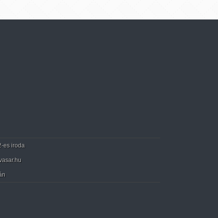
2-es iroda
vasar.hu
án