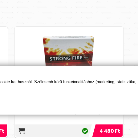
kie-kat használ. Szélesebb körű funkcionalitáshoz (marketing, statisztika,
Strong Fire
(2 kapszula)
ös
Potencianövelő készítmény a tüzes éjszakákért
Ft
4 480 Ft