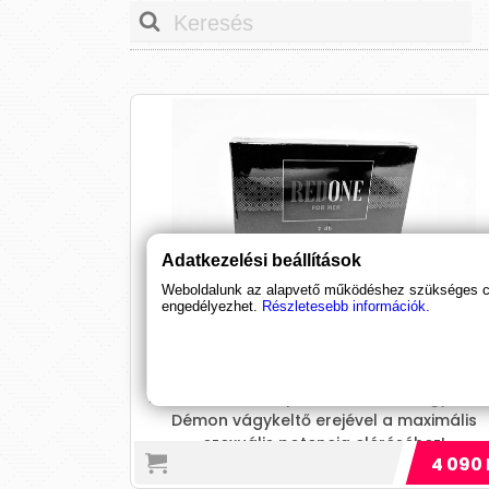
Adatkezelési beállítások
Weboldalunk az alapvető működéshez szükséges coo
engedélyezhet.
Részletesebb információk.
Red One for Men
(2 kapszula)
Red One for Men potencianövelő, egy vör
Démon vágykeltő erejével a maximális
szexuális potencia eléréséhez!
4 090 