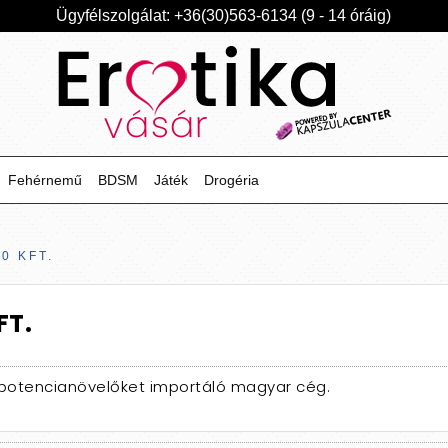
Ügyfélszolgálat: +36(30)563-6134 (9 - 14 óráig)
Fehérnemű
BDSM
Játék
Drogéria
0 KFT.
FT.
, potencianövelőket importáló magyar cég.