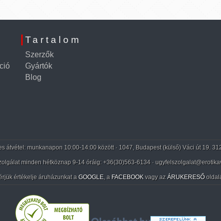
Tartalom
Szerzők
ció
Gyártók
Blog
 átvétel: munkanapon 10:00-14:00 között · 1047, Budapest (külső) Váci út 19. 31
zolgálat minden hétköznap 9-14 óráig:
+36(30)563-6134
· ugyfelszolgalat@erotika
érjük értékelje áruházunkat a
GOOGLE
, a
FACEBOOK
vagy az
ÁRUKERESŐ
oldal