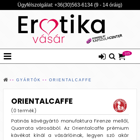
Ügyfélszolgálat: +36(30)563-6134 (9 - 14 óráig)
105
GYÁRTÓK
ORIENTALCAFFE
ORIENTALCAFFE
(0 termék)
Patinás kávégyártó manufaktura Firenze mellől,
Quarrata városából. Az Orientalcaffe prémium
kávékat kínál a vásárlóinak, legyen szó akár