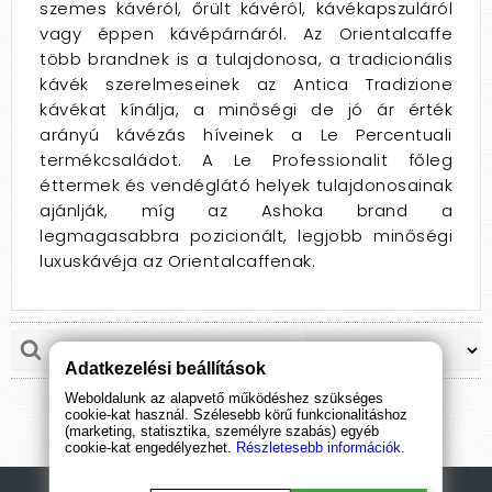
szemes kávéról, őrült kávéról, kávékapszuláról
vagy éppen kávépárnáról. Az Orientalcaffe
több brandnek is a tulajdonosa, a tradicionális
kávék szerelmeseinek az Antica Tradizione
kávékat kínálja, a minőségi de jó ár érték
arányú kávézás híveinek a Le Percentuali
termékcsaládot. A Le Professionalit főleg
éttermek és vendéglátó helyek tulajdonosainak
ajánlják, míg az Ashoka brand a
legmagasabbra pozicionált, legjobb minőségi
luxuskávéja az Orientalcaffenak.
Adatkezelési beállítások
Weboldalunk az alapvető működéshez szükséges
cookie-kat használ. Szélesebb körű funkcionalitáshoz
(marketing, statisztika, személyre szabás) egyéb
cookie-kat engedélyezhet.
Részletesebb információk.