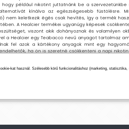
, hogy például nikotint juttatnánk be a szervezetünkb
alternatívát kínálva az egészségesebb füstölésre. 
ó) nem keletkezik égés csak hevítés, így a termék hasz
tében. A Healcier termékei ugyanúgy képesek csökkenten
szültséget, viszont akik dohányoznak és valamilyen okbó
ivel a Healcier egy Teabacco nevű anyagot tartalmaz ami
lnak fel azok a kártékony anyagok mint egy hagyomán
endelhetők, ha ön is szeretné csökkenteni a napi nikotin
et az ön számára is. A Healcier heat no burn sti
 lehet abban, hogy a napi rutint ne kelljen megváltoz
kie-kat használ. Szélesebb körű funkcionalitáshoz (marketing, statisztika,