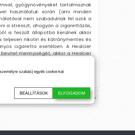
e mivel, gyógynövényeket tartalmaznak
Mivel használatuk során (ami minden
nálatával nem szabadulnak fel azok a
i a stresszt, ahogyan a cigarettázás,
l is feszült állapotba kerülnek akkor
 teljesen nikotin és kátránymentes és
yos cigaretta esetében. A Healcier
 bevitel mennyiségét, akkor a Healcier
cks segíthet a dohányzásról való
tatnunk és továbbra is a “dohányzók”
 személyre szabás) egyéb cookie-kat
BEÁLLÍTÁSOK
ELFOGADOM