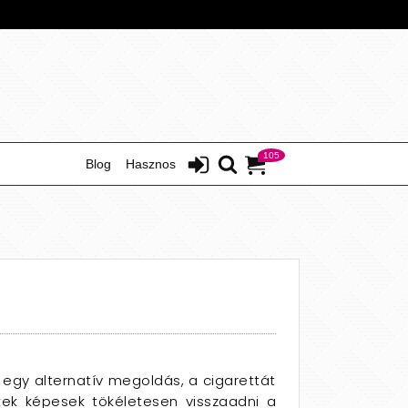
105
Blog
Hasznos
 egy alternatív megoldás, a cigarettát
kkek képesek tökéletesen visszaadni a