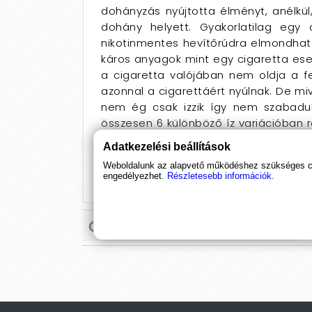
dohányzás nyújtotta élményt, anélkül
dohány helyett. Gyakorlatilag egy 
nikotinmentes hevítőrúdra elmondhat
káros anyagok mint egy cigaretta ese
a cigaretta valójában nem oldja a fe
azonnal a cigarettáért nyúlnak. De m
nem ég csak izzik így nem szabadu
összesen 6 különböző íz variációban r
termékei tökéletes megoldás leh
Adatkezelési beállítások
fokozatos leszokásra. Segítségünkre
Weboldalunk az alapvető működéshez szükséges coo
szokásait követhessük.
engedélyezhet.
Részletesebb információk.