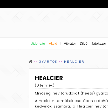
Újdonság
Akció
|
Vibrátor
Dildó
Játékszer
GYÁRTÓK
HEALCIER
HEALCIER
(0 termék)
Minőségi hevítőrúdakat (heets) gyártó
A Healcier termékek esetében a dohány
kedvelők számára, a Healcier hevítőr