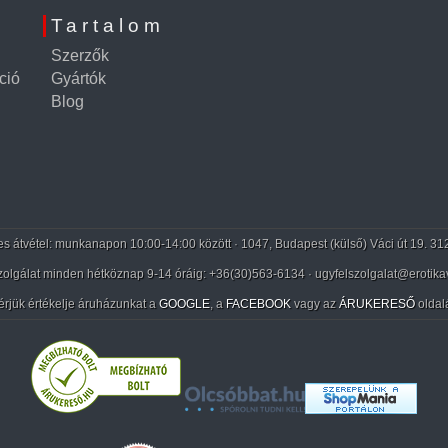
Tartalom
Szerzők
ció
Gyártók
Blog
 átvétel: munkanapon 10:00-14:00 között · 1047, Budapest (külső) Váci út 19. 31
zolgálat minden hétköznap 9-14 óráig:
+36(30)563-6134
· ugyfelszolgalat@erotika
érjük értékelje áruházunkat a
GOOGLE
, a
FACEBOOK
vagy az
ÁRUKERESŐ
oldal