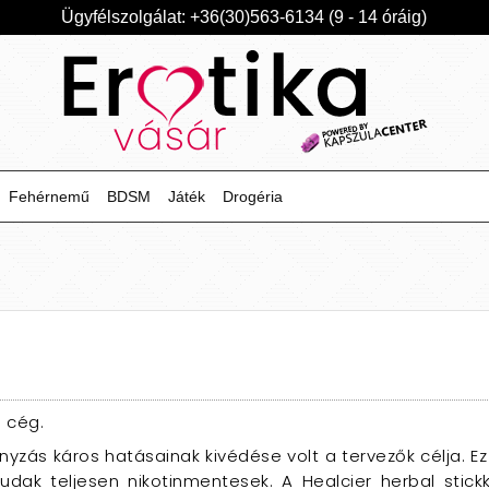
Ügyfélszolgálat: +36(30)563-6134 (9 - 14 óráig)
Fehérnemű
BDSM
Játék
Drogéria
 cég.
zás káros hatásainak kivédése volt a tervezők célja. Ez
udak teljesen nikotinmentesek. A Healcier herbal stic