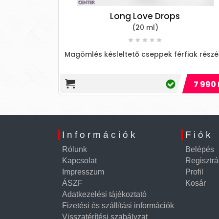
Long Love Drops
(20 ml)
Magömlés késleltető cseppek férfiak részé
7 990 
Információk
Fiók
Rólunk
Belépés
Kapcsolat
Regisztrá
Impresszum
Profil
ÁSZF
Kosár
Adatkezelési tájékoztató
Fizetési és szállítási információk
Visszatérítési szabályzat