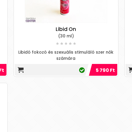
Libid On
(30 ml)
Libidó fokozó és szexuális stimuláló szer nők
számára
Ft
5 790 Ft