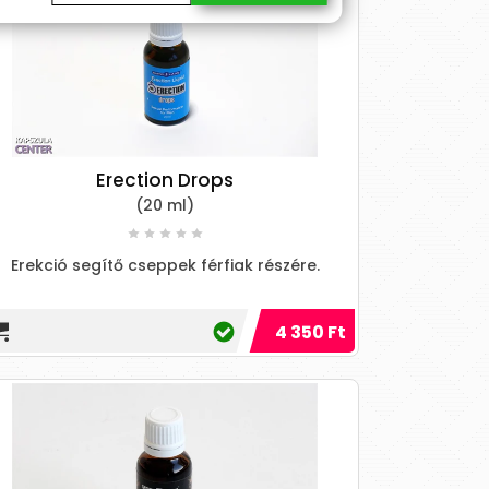
Erection Drops
(20 ml)
Erekció segítő cseppek férfiak részére.
4 350 Ft