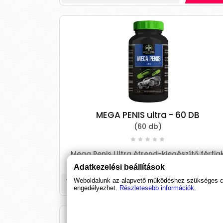
MEGA PENIS ultra - 60 DB
(60 db)
Mega Penis Ultra étrend-kiegészítő férfia
részére 400 mg / 60 kapszula Adaolás:
Adatkezelési beállítások
Naponta kétszer 1 kapszula.
Weboldalunk az alapvető működéshez szükséges coo
16 790 
engedélyezhet.
Részletesebb információk.