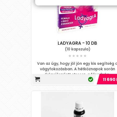
LADYAGRA - 10 DB
(10 kapszula)
Van az úgy, hogy jól jön egy kis segítség 
vágyfokozásban. A hétköznapok során
felgyülemlett stressz, a fáradság,
11 690 