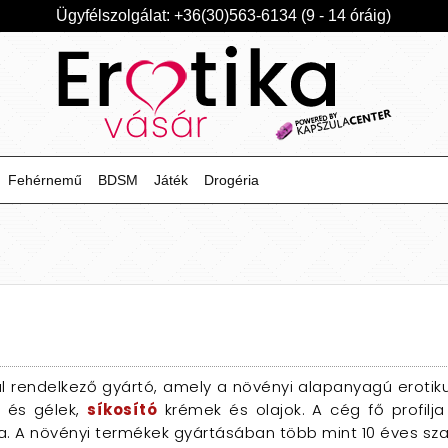
Ügyfélszolgálat: +36(30)563-6134 (9 - 14 óráig)
Fehérnemű
BDSM
Játék
Drogéria
al rendelkező gyártó, amely a növényi alapanyagú erotik
k és gélek,
síkosító
krémek és olajok. A cég fő profilja
. A növényi termékek gyártásában több mint 10 éves sza