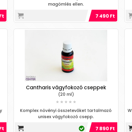
magömlés ellen.
Ft
7 490 Ft
Cantharis vágyfokozó cseppek
(20 ml)
y
Komplex növényi összetevőket tartalmazó
W
unisex vágyfokozó csepp.
Ft
7 890 Ft