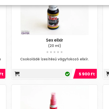
Sex elixir
(20 ml)
a
Csokoládé ízesítésű vágyfokozó elixír.
Ft
5 900 Ft