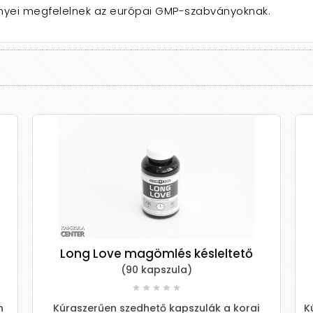
ményei megfelelnek az európai GMP-szabványoknak.
Long Love magömlés késleltető
(90 kapszula)
n
Kúraszerűen szedhető kapszulák a korai
K