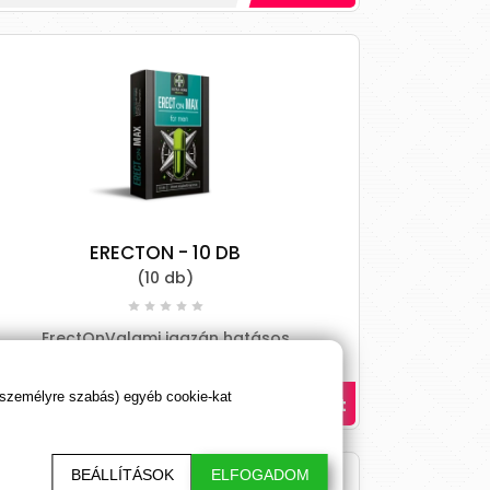
ERECTON - 10 DB
(10 db)
ErectOnValami igazán hatásos
potencianövelőt keresne? Olyasfajta
kapszulák után kutakodik, amitől valóban
 személyre szabás) egyéb cookie-kat
9 590 Ft
olyan te
BEÁLLÍTÁSOK
ELFOGADOM