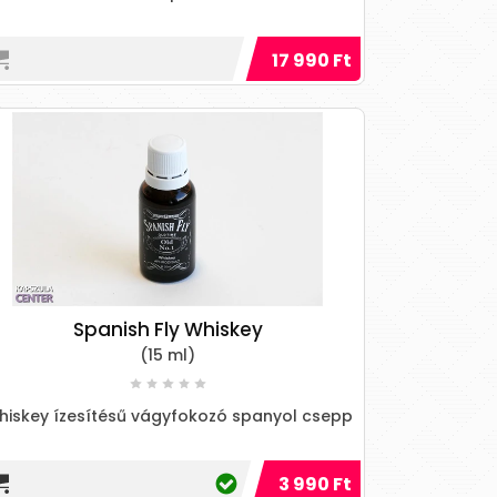
17 990 Ft
Spanish Fly Whiskey
(15 ml)
hiskey ízesítésű vágyfokozó spanyol csepp
3 990 Ft