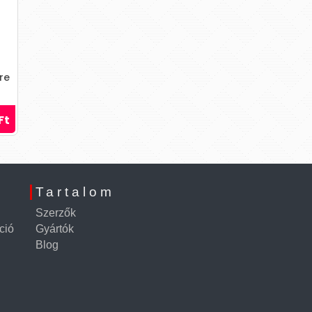
re
Ft
Tartalom
Szerzők
ció
Gyártók
Blog