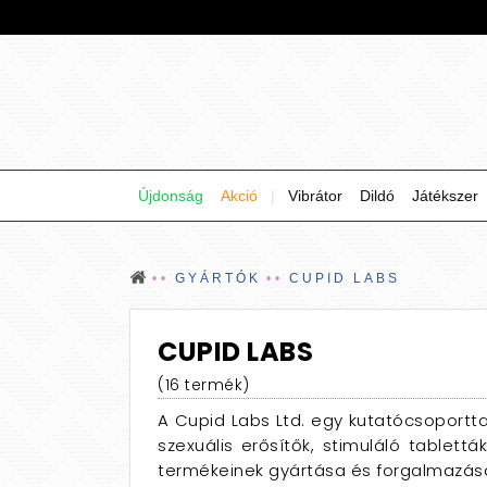
Újdonság
Akció
|
Vibrátor
Dildó
Játékszer
GYÁRTÓK
CUPID LABS
CUPID LABS
(16 termék)
A Cupid Labs Ltd. egy kutatócsoportt
szexuális erősítők, stimuláló tablettá
termékeinek gyártása és forgalmazása