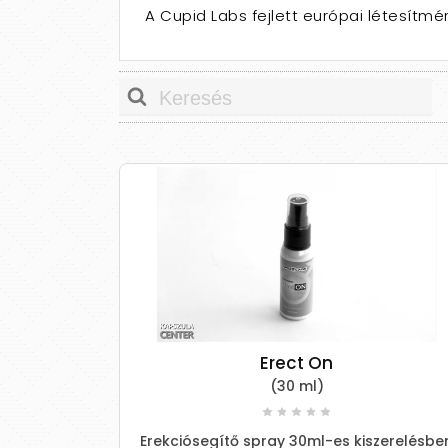
A Cupid Labs fejlett európai létesít
Erect On
(30 ml)
Erekciósegítő spray 30ml-es kiszerelésbe