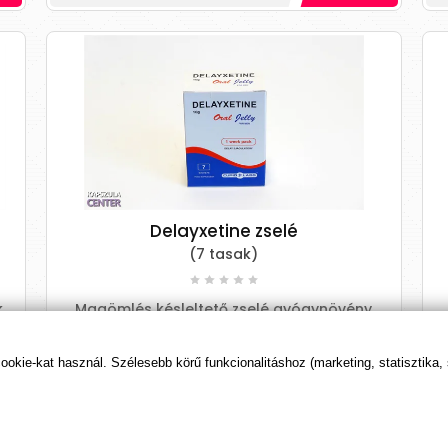
Delayxetine zselé
(7 tasak)
k
Magömlés késleltető zselé gyógynövény
összetevőkkel
kie-kat használ. Szélesebb körű funkcionalitáshoz (marketing, statisztika,
Ft
10 490 Ft