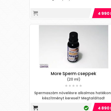
4 990 
More Sperm cseppek
(20 ml)
Spermaszám növelésre alkalmas hatékon
készítményt keresel? Megtaláltad!
4 890 