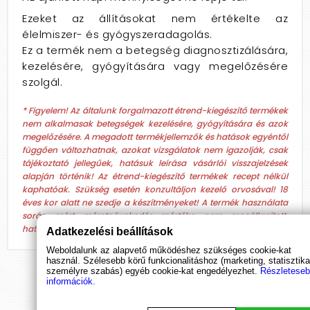
Ezeket az állításokat nem értékelte az
élelmiszer- és gyógyszeradagolás.
Ez a termék nem a betegség diagnosztizálására,
kezelésére, gyógyítására vagy megelőzésére
szolgál.
* Figyelem! Az általunk forgalmazott étrend-kiegészítő termékek
nem alkalmasak betegségek kezelésére, gyógyítására és azok
megelőzésére. A megadott termékjellemzők és hatások egyéntől
függően változhatnak, azokat vizsgálatok nem igazolják, csak
tájékoztató jellegűek, hatásuk leírása vásárlói visszajelzések
alapján történik! Az étrend-kiegészítő termékek recept nélkül
kaphatóak. Szükség esetén konzultáljon kezelő orvosával! 18
éves kor alatt ne szedje a készítményeket! A termék használata
során mért méretnövekedés mértéke nem megállapított,
hatására nem bizonyított.
Adatkezelési beállítások
Weboldalunk az alapvető működéshez szükséges cookie-kat
használ. Szélesebb körű funkcionalitáshoz (marketing, statisztika
személyre szabás) egyéb cookie-kat engedélyezhet.
Részletese
információk.