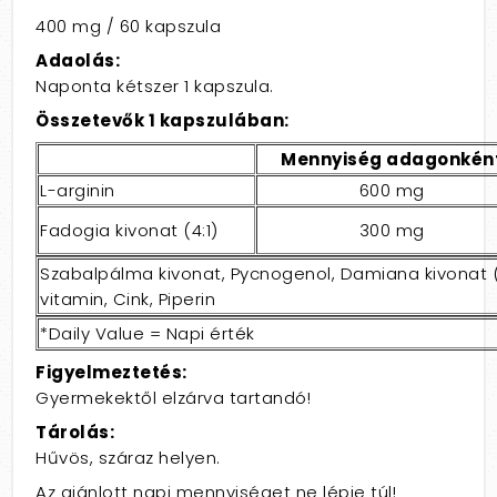
400 mg / 60 kapszula
Adaolás:
Naponta kétszer 1 kapszula.
Összetevők 1 kapszulában:
Mennyiség adagonkén
L-arginin
600 mg
Fadogia kivonat (4:1)
300 mg
Szabalpálma kivonat, Pycnogenol, Damiana kivonat (1
vitamin, Cink, Piperin
*Daily Value = Napi érték
Figyelmeztetés:
Gyermekektől elzárva tartandó!
Tárolás:
Hűvös, száraz helyen.
Az ajánlott napi mennyiséget ne lépje túl!