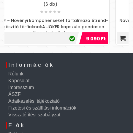
db)
(2, 10 kapsz
seket tartalmazó étrend-
Növényi kivonatokat tartalma
JOKER kapszula gondosan
kemény kaps
t növény
9 090 Ft
Információk
Rólunk
Kapcsolat
Impresszum
ÁSZF
Adatkezelési tájékoztató
Fizetési és szállítási információk
Visszatérítési szabályzat
Fiók