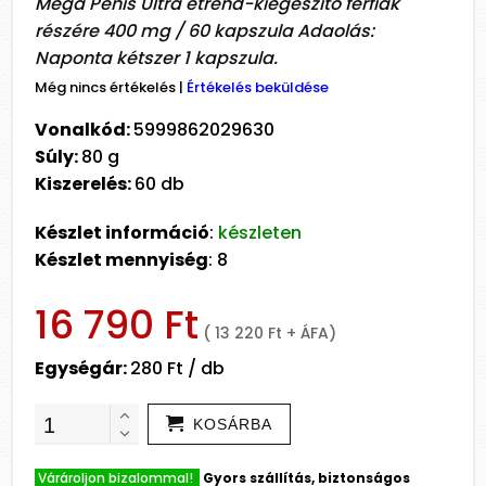
Mega Penis Ultra étrend-kiegészítő férfiak
részére 400 mg / 60 kapszula Adaolás:
Naponta kétszer 1 kapszula.
Még nincs értékelés
|
Értékelés beküldése
Vonalkód:
5999862029630
Súly:
80 g
Kiszerelés:
60 db
Készlet információ
:
készleten
Készlet mennyiség
: 8
16 790 Ft
( 13 220 Ft + ÁFA)
Egységár:
280 Ft / db
KOSÁRBA
Várároljon bizalommal!
Gyors szállítás, biztonságos