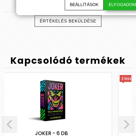
Termék
értékelések
BEÁLLÍTÁSOK
ELFOGADOM
ÉRTÉKELÉS BEKÜLDÉSE
Kapcsolódó
termékek
2 kiszerelés
- 6 DB
Apollo+