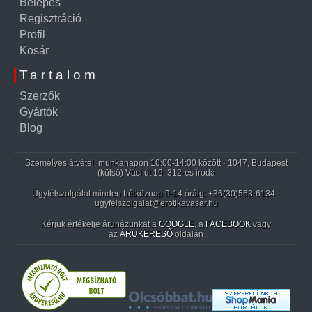
Belépés
Regisztráció
Profil
Kosár
Tartalom
Szerzők
Gyártók
Blog
Személyes átvétel: munkanapon 10:00-14:00 között · 1047, Budapest
(külső) Váci út 19. 312-es iroda
Ügyfélszolgálat minden hétköznap 9-14 óráig:
+36(30)563-6134
·
ugyfelszolgalat@erotikavasar.hu
Kérjük értékelje áruházunkat a
GOOGLE
, a
FACEBOOK
vagy
az
ÁRUKERESŐ
oldalán