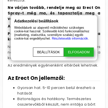
keresztül.
Ne várjon tovább, rendelje meg az Erect On
Spray-t még ma, és tapasztalja meg a
változást!
Adatkezelési beállítások
A termék kiszerelése: 30 ml
Weboldalunk az alapvető működéshez szükséges
cookie-kat használ. Szélesebb körű funkcionalitáshoz
Próbálja ki az Erect On Spray-t, és érezze a
(marketing, statisztika, személyre szabás) egyéb
cookie-kat engedélyezhet.
Részletesebb információk.
különbséget!
Ne feledje, az Erect On Spray nem gyógyszer, és
nem helyettesíti az egészséges életmódot és a
BEÁLLÍTÁSOK
ELFOGADOM
kiegyensúlyozott táplálkozást.
Az eredmények egyénenként eltérőek lehetnek.
Az Erect On jellemzői:
Gyorsan hat:
5-10 percen belül érezheti a
hatását
Biztonságos és hatékony:
Természetes
összetevőkből készült,
nem irritálja a bőrt