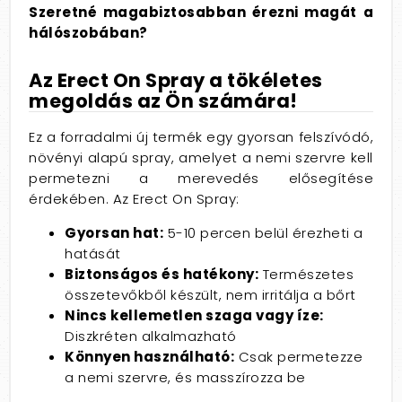
Szeretné magabiztosabban érezni magát a
hálószobában?
Az Erect On Spray a tökéletes
megoldás az Ön számára!
Ez a forradalmi új termék egy gyorsan felszívódó,
növényi alapú spray,
amelyet a nemi szervre kell
permetezni a merevedés elősegítése
érdekében.
Az Erect On Spray:
Gyorsan hat:
5-10 percen belül érezheti a
hatását
Biztonságos és hatékony:
Természetes
összetevőkből készült,
nem irritálja a bőrt
Nincs kellemetlen szaga vagy íze:
Diszkréten alkalmazható
Könnyen használható:
Csak permetezze
a nemi szervre,
és masszírozza be