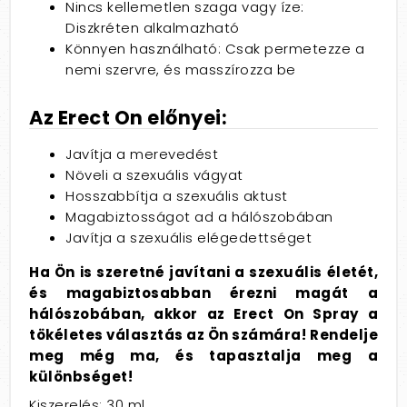
Nincs kellemetlen szaga vagy íze:
Diszkréten alkalmazható
Könnyen használható:
Csak permetezze a
nemi szervre,
és masszírozza be
Az Erect On előnyei:
Javítja a merevedést
Növeli a szexuális vágyat
Hosszabbítja a szexuális aktust
Magabiztosságot ad a hálószobában
Javítja a szexuális elégedettséget
Ha Ön is szeretné javítani a szexuális életét,
és magabiztosabban érezni magát a
hálószobában, akkor az Erect On Spray a
tökéletes választás az Ön számára! Rendelje
meg még ma, és tapasztalja meg a
különbséget!
Kiszerelés: 30 ml