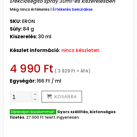
Erekciósegítő spray 30ml-es kiszerelésben
Még nincs értékelés
|
Értékelés beküldése
SKU:
ERON
Súly:
84 g
Kiszerelés:
30 ml
Készlet információ
:
nincs készleten
4 990 Ft
( 3 929 Ft + ÁFA)
Egységár:
166 Ft / ml
KOSÁRBA
Várároljon bizalommal!
Gyors szállítás, biztonságos
fizetés.
27.000 Ft felett ingyenesen.