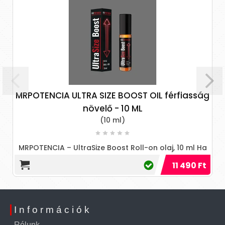
POTENCIA ULTRA SIZE BOOST OIL férfiasság
növelő - 10 ML
(10 ml)
Stimul
POTENCIA – UltraSize Boost Roll-on olaj, 10 ml Ha
ontos a magabiztosabb megjelenés Előfordulhat,
11 490 Ft
hogy Ön na
Információk
Rólunk