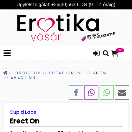
Ügyfélszolgálat: +36(30)563-6134 (9 - 14 óráig)
105
DROGÉRIA
EREKCIÓNÖVELŐ KRÉM
ERECT ON
Cupid Labs
Erect On