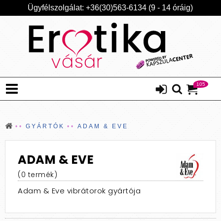
Ügyfélszolgálat: +36(30)563-6134 (9 - 14 óráig)
105
GYÁRTÓK
ADAM & EVE
ADAM & EVE
(0 termék)
Adam & Eve vibrátorok gyártója