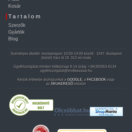
Kosár
Tartalom
Szerzők
Gyártók
Blog
Személyes átvétel: munkanapon 10:00-14:00 között · 1047, Budapest
(külső) Váci út 19. 312-es iroda
Ügyfélszolgálat minden hétköznap 9-14 óráig:
+36(30)563-6134
·
ugyfelszolgalat@erotikavasar.hu
Kérjük értékelje áruházunkat a
GOOGLE
, a
FACEBOOK
vagy
az
ÁRUKERESŐ
oldalán