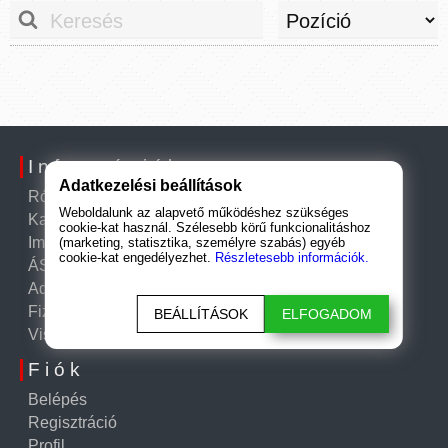
Információk
Adatkezelési beállítások
Rólunk
Weboldalunk az alapvető működéshez szükséges
Kapcsolat
cookie-kat használ. Szélesebb körű funkcionalitáshoz
Impresszum
(marketing, statisztika, személyre szabás) egyéb
cookie-kat engedélyezhet.
Részletesebb információk.
ÁSZF
Adatkezelési tájékoztató
Fizetési és szállítási információk
BEÁLLÍTÁSOK
ELFOGADOM
Visszatérítési szabályzat
Fiók
Belépés
Regisztráció
Profil