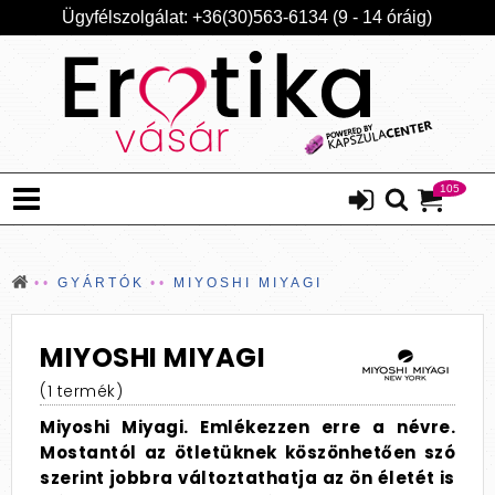
Ügyfélszolgálat: +36(30)563-6134 (9 - 14 óráig)
105
GYÁRTÓK
MIYOSHI MIYAGI
MIYOSHI MIYAGI
(1 termék)
Miyoshi Miyagi. Emlékezzen erre a névre.
Mostantól az ötletüknek köszönhetően szó
szerint jobbra változtathatja az ön életét is