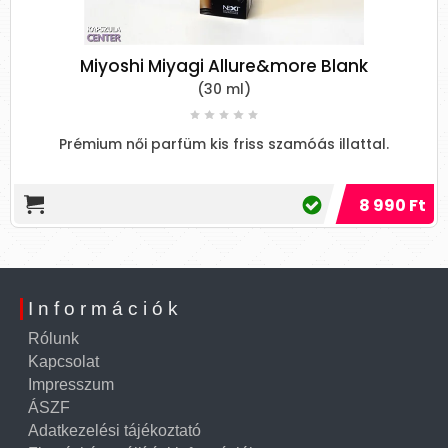
Miyoshi Miyagi Allure&more Blank
(30 ml)
Prémium női parfüm kis friss szamóás illattal.
8 990 Ft
Információk
Rólunk
Kapcsolat
Impresszum
ÁSZF
Adatkezelési tájékoztató