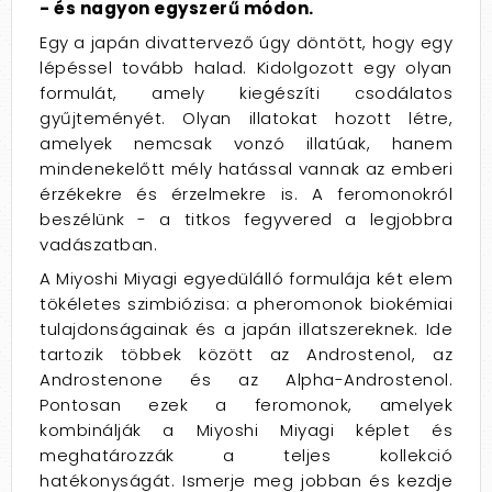
- és nagyon egyszerű módon.
Egy a japán divattervező úgy döntött, hogy egy
lépéssel tovább halad. Kidolgozott egy olyan
formulát, amely kiegészíti csodálatos
gyűjteményét. Olyan illatokat hozott létre,
amelyek nemcsak vonzó illatúak, hanem
mindenekelőtt mély hatással vannak az emberi
érzékekre és érzelmekre is. A feromonokról
beszélünk - a titkos fegyvered a legjobbra
vadászatban.
A Miyoshi Miyagi egyedülálló formulája két elem
tökéletes szimbiózisa: a pheromonok biokémiai
tulajdonságainak és a japán illatszereknek. Ide
tartozik többek között az Androstenol, az
Androstenone és az Alpha-Androstenol.
Pontosan ezek a feromonok, amelyek
kombinálják a Miyoshi Miyagi képlet és
meghatározzák a teljes kollekció
hatékonyságát. Ismerje meg jobban és kezdje