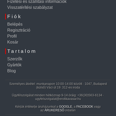
Fizetési és szállítási információk
Visszatérítési szabályzat
Fiók
Belépés
Regisztráció
Profil
Kosár
Tartalom
Szerzők
Gyártók
Blog
Személyes átvétel: munkanapon 10:00-14:00 között · 1047, Budapest
(külső) Váci út 19. 312-es iroda
Ügyfélszolgálat minden hétköznap 9-14 óráig:
+36(30)563-6134
·
ugyfelszolgalat@erotikavasar.hu
Kérjük értékelje áruházunkat a
GOOGLE
, a
FACEBOOK
vagy
az
ÁRUKERESŐ
oldalán