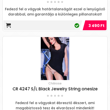
Fedezd fel a vágyak határtalanságát ezzel a lenyűgöző
darabbal, ami garantálja a különleges pillanatokat!
3 490 Ft
Chilirose
CR 4247 S/L Black Jewelry String onesize
Fedezd fel a vágyakat ébresztő ékszert, ami
magabiztossá tesz és elvarázsol mindenkit!