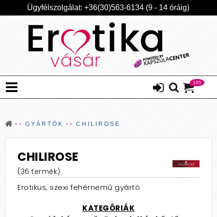
Ügyfélszolgálat: +36(30)563-6134 (9 - 14 óráig)
105
GYÁRTÓK
CHILIROSE
CHILIROSE
(36 termék)
Erotikus, szexi fehérnemű gyártó
KATEGÓRIÁK