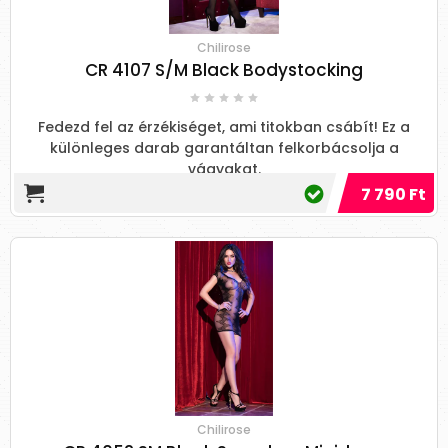
Chilirose
CR 4107 S/M Black Bodystocking
Fedezd fel az érzékiséget, ami titokban csábít! Ez a
különleges darab garantáltan felkorbácsolja a
vágyakat.
7 790 Ft
Chilirose