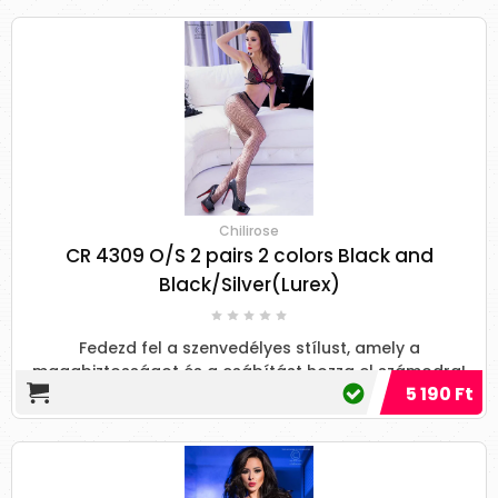
Chilirose
CR 4309 O/S 2 pairs 2 colors Black and
Black/Silver(Lurex)
Fedezd fel a szenvedélyes stílust, amely a
magabiztosságot és a csábítást hozza el számodra!
5 190 Ft