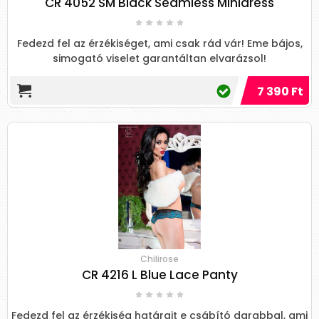
CR 4052 SM Black Seamless Minidress
Fedezd fel az érzékiséget, ami csak rád vár! Eme bájos,
simogató viselet garantáltan elvarázsol!
7 390 Ft
Chilirose
CR 4216 L Blue Lace Panty
Fedezd fel az érzékiség határait e csábító darabbal, ami