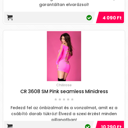
garantáltan elvarázsol!
4 090 Ft
Chilirose
CR 3608 SM Pink seamless Minidress
Fedezd fel az önbizalmat és a vonzalmat, amit ez a
csábító darab tükröz! Élvezd a szexi érzést minden
pillanatban!
10 290 Ft