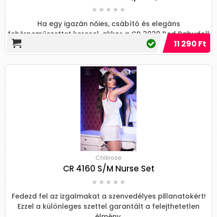
Ha egy igazán nőies, csábító és elegáns
fehérneműszettet keresel, akkor a CR 3020 Red Babydoll
11 290 Ft
+ String tökéletes választás!
Chilirose
CR 4160 S/M Nurse Set
Fedezd fel az izgalmakat a szenvedélyes pillanatokért!
Ezzel a különleges szettel garantált a felejthetetlen
élmény.