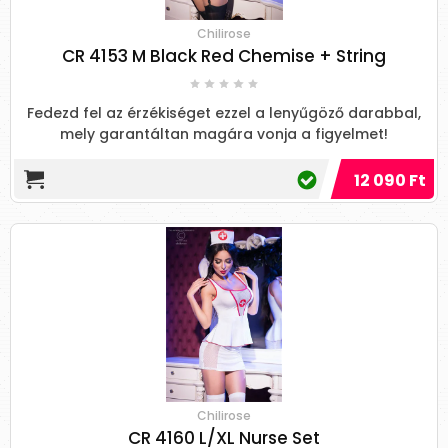
Chilirose
CR 4153 M Black Red Chemise + String
Fedezd fel az érzékiséget ezzel a lenyűgöző darabbal,
mely garantáltan magára vonja a figyelmet!
12 090 Ft
Chilirose
CR 4160 L/XL Nurse Set