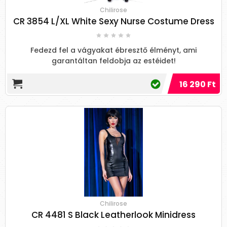
Chilirose
CR 3854 L/XL White Sexy Nurse Costume Dress
Fedezd fel a vágyakat ébresztő élményt, ami
garantáltan feldobja az estéidet!
16 290 Ft
Chilirose
CR 4481 S Black Leatherlook Minidress