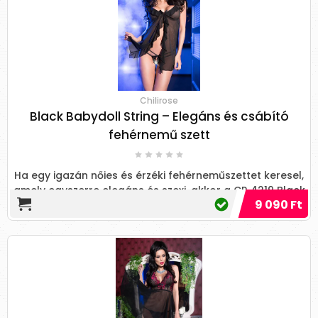
Chilirose
Black Babydoll String – Elegáns és csábító
fehérnemű szett
Ha egy igazán nőies és érzéki fehérneműszettet keresel,
amely egyszerre elegáns és szexi, akkor a CR 4219 Black
9 090 Ft
Babydoll + String tökéletes választás!