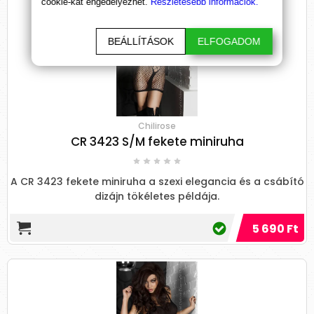
cookie-kat engedélyezhet.
Részletesebb információk.
BEÁLLÍTÁSOK
ELFOGADOM
Chilirose
CR 3423 S/M fekete miniruha
A CR 3423 fekete miniruha a szexi elegancia és a csábító
dizájn tökéletes példája.
5 690 Ft