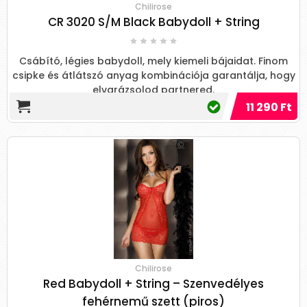
Chilirose
CR 3020 S/M Black Babydoll + String
Csábító, légies babydoll, mely kiemeli bájaidat. Finom
csipke és átlátszó anyag kombinációja garantálja, hogy
elvarázsolod partnered.
11 290 Ft
Chilirose
Red Babydoll + String – Szenvedélyes
fehérnemű szett (piros)