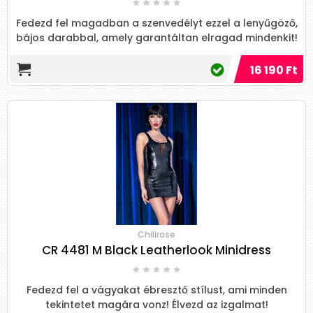
Fedezd fel magadban a szenvedélyt ezzel a lenyűgöző,
bájos darabbal, amely garantáltan elragad mindenkit!
16 190 Ft
Chilirose
CR 4481 M Black Leatherlook Minidress
Fedezd fel a vágyakat ébresztő stílust, ami minden
tekintetet magára vonz! Élvezd az izgalmat!