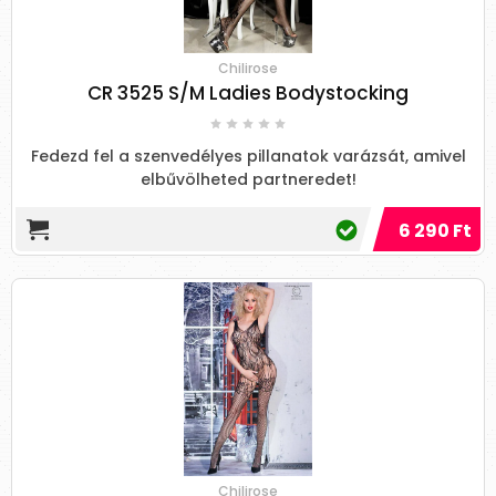
Chilirose
CR 3525 S/M Ladies Bodystocking
Fedezd fel a szenvedélyes pillanatok varázsát, amivel
elbűvölheted partneredet!
6 290 Ft
Chilirose