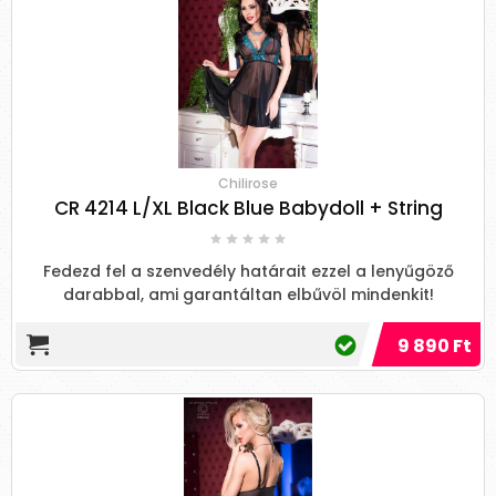
Chilirose
CR 4214 L/XL Black Blue Babydoll + String
Fedezd fel a szenvedély határait ezzel a lenyűgöző
darabbal, ami garantáltan elbűvöl mindenkit!
9 890 Ft