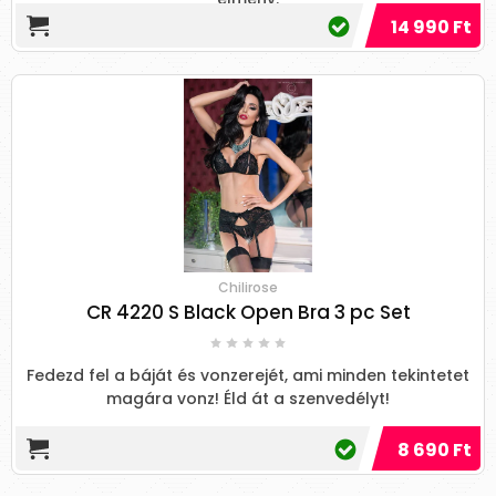
14 990 Ft
Chilirose
CR 4220 S Black Open Bra 3 pc Set
Fedezd fel a báját és vonzerejét, ami minden tekintetet
magára vonz! Éld át a szenvedélyt!
8 690 Ft