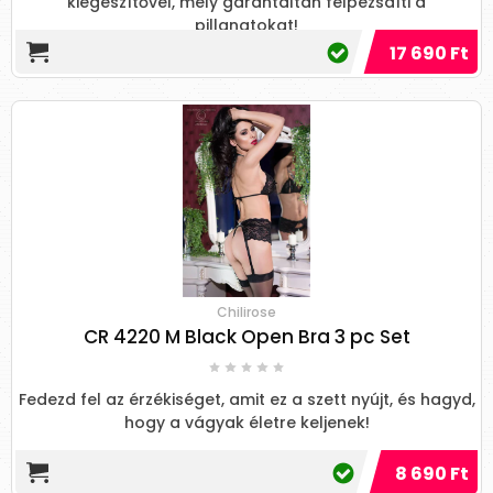
kiegészítővel, mely garantáltan felpezsdíti a
pillanatokat!
17 690 Ft
Chilirose
CR 4220 M Black Open Bra 3 pc Set
Fedezd fel az érzékiséget, amit ez a szett nyújt, és hagyd,
hogy a vágyak életre keljenek!
8 690 Ft