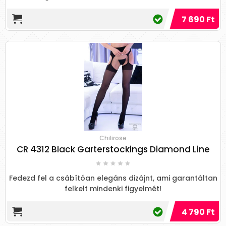
7 690 Ft
Chilirose
CR 4312 Black Garterstockings Diamond Line
Fedezd fel a csábítóan elegáns dizájnt, ami garantáltan
felkelt mindenki figyelmét!
4 790 Ft