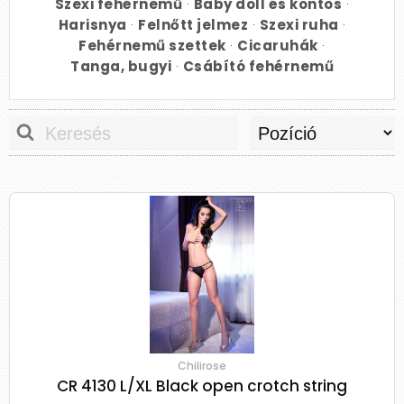
Szexi fehérnemű
·
Baby doll és köntös
·
Harisnya
·
Felnőtt jelmez
·
Szexi ruha
·
Fehérnemű szettek
·
Cicaruhák
·
Tanga, bugyi
·
Csábító fehérnemű
Chilirose
CR 4130 L/XL Black open crotch string