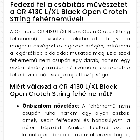
Fedezd fel a csábítás művészetét
a CR 4130 L/XL Black Open Crotch
String fehérneművel!
A Chilirose CR 4130 L/XL Black Open Crotch String
fehérneműt viselve elérheted, hogy a
magabiztosságod az egekbe szökjön, miközben
a legérzékibb oldaladat mutatod meg. Ez a szexi
fehérnemű nem csupán egy darab, hanem egy
érzéki élmény minden nő számára, aki szeretné
felfedezni a nőiessége rejtett szépségét.
Miért válaszd a CR 4130 L/XL Black
Open Crotch String fehérneműt?
Önbizalom növelése:
A fehérnemű nem
csupán ruha, hanem egy olyan eszköz,
amely segít felfedezni és hangsúlyozni a
nőies bájaidat. Amikor felöltöd ezt a
különleges darabot, azonnal érezni fogod,