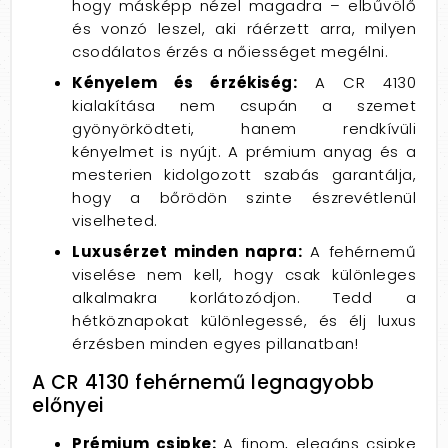
hogy másképp nézel magadra – elbűvölő
és vonzó leszel, aki ráérzett arra, milyen
csodálatos érzés a nőiességet megélni.
Kényelem és érzékiség:
A CR 4130
kialakítása nem csupán a szemet
gyönyörködteti, hanem rendkívüli
kényelmet is nyújt. A prémium anyag és a
mesterien kidolgozott szabás garantálja,
hogy a bőrödön szinte észrevétlenül
viselheted.
Luxusérzet minden napra:
A fehérnemű
viselése nem kell, hogy csak különleges
alkalmakra korlátozódjon. Tedd a
hétköznapokat különlegessé, és élj luxus
érzésben minden egyes pillanatban!
A CR 4130 fehérnemű legnagyobb
előnyei
Prémium csipke:
A finom, elegáns csipke