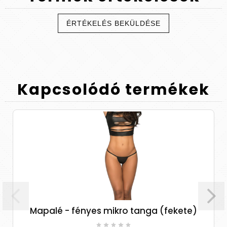
ÉRTÉKELÉS BEKÜLDÉSE
Kapcsolódó
termékek
palé - fényes mikro tanga (fekete)
Luise Sub