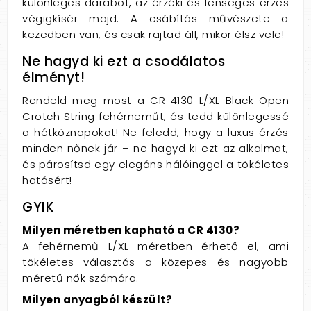
különleges darabot, az érzéki és fenséges érzés
végigkísér majd. A csábítás művészete a
kezedben van, és csak rajtad áll, mikor élsz vele!
Ne hagyd ki ezt a csodálatos
élményt!
Rendeld meg most a CR 4130 L/XL Black Open
Crotch String fehérneműt, és tedd különlegessé
a hétköznapokat! Ne feledd, hogy a luxus érzés
minden nőnek jár – ne hagyd ki ezt az alkalmat,
és párosítsd egy elegáns hálóinggel a tökéletes
hatásért!
GYIK
Milyen méretben kapható a CR 4130?
A fehérnemű L/XL méretben érhető el, ami
tökéletes választás a közepes és nagyobb
méretű nők számára.
Milyen anyagból készült?