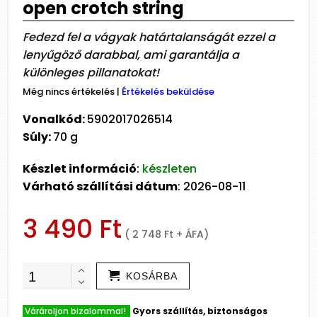
open crotch string
Fedezd fel a vágyak határtalanságát ezzel a
lenyűgöző darabbal, ami garantálja a
különleges pillanatokat!
Még nincs értékelés
|
Értékelés beküldése
Vonalkód:
5902017026514
Súly:
70 g
Készlet információ
:
készleten
Várható szállítási dátum
: 2026-08-11
3 490 Ft
( 2 748 Ft + ÁFA)
KOSÁRBA
Várároljon bizalommal!
Gyors szállítás, biztonságos