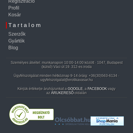
Regisztráció
Profil
Kosár
Tartalom
Szerzők
Gyártók
Blog
Személyes átvétel: munkanapon 10:00-14:00 között · 1047, Budapest
(külső) Váci út 19. 312-es iroda
Ügyfélszolgálat minden hétköznap 9-14 óráig:
+36(30)563-6134
·
ugyfelszolgalat@erotikavasar.hu
Kérjük értékelje áruházunkat a
GOOGLE
, a
FACEBOOK
vagy
az
ÁRUKERESŐ
oldalán