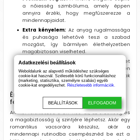
a nőiesség szimbóluma, amely éppen
annyira érzéki, hogy megfűszerezze a
mindennapjaidat.
Extra kényelem:
Az anyag rugalmassága
és puhasága lehetővé teszi a szabad
mozgást, így bármilyen élethelyzetben
magabiztosan viselheted.
Tökéletes illeszkedés:
A L/XL méret
Adatkezelési beállítások
biztosítja, hogy a fehérnemű tökéletesen
Weboldalunk az alapvető működéshez szükséges
simuljon a testedre, kiemelve annak
cookie-kat használ. Szélesebb körű funkcionalitáshoz
(marketing, statisztika, személyre szabás) egyéb
formáit és szépségét.
cookie-kat engedélyezhet.
Részletesebb információk.
Érzelmi hatások, amelyeket a
fehérnemű kiválthat
BEÁLLÍTÁSOK
ELFOGADOM
Amikor felölteszed a CR 4130-at, az érzékiség és
a magabiztosság új szintjére léphetsz. Akár egy
romantikus vacsorára készülsz, akár a
mindennapi rutinodba csempésznéd be ezt a