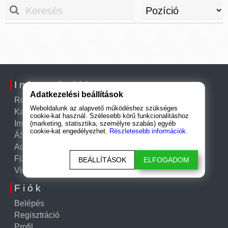
Információk
Adatkezelési beállítások
Rólunk
Weboldalunk az alapvető működéshez szükséges
Kapcsolat
cookie-kat használ. Szélesebb körű funkcionalitáshoz
Impresszum
(marketing, statisztika, személyre szabás) egyéb
cookie-kat engedélyezhet.
Részletesebb információk.
ÁSZF
Adatkezelési tájékoztató
Fizetési és szállítási információk
BEÁLLÍTÁSOK
ELFOGADOM
Visszatérítési szabályzat
Fiók
Belépés
Regisztráció
Profil