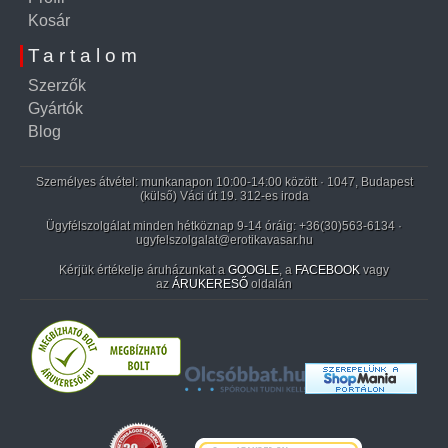
Kosár
Tartalom
Szerzők
Gyártók
Blog
Személyes átvétel: munkanapon 10:00-14:00 között · 1047, Budapest
(külső) Váci út 19. 312-es iroda
Ügyfélszolgálat minden hétköznap 9-14 óráig:
+36(30)563-6134
·
ugyfelszolgalat@erotikavasar.hu
Kérjük értékelje áruházunkat a
GOOGLE
, a
FACEBOOK
vagy
az
ÁRUKERESŐ
oldalán