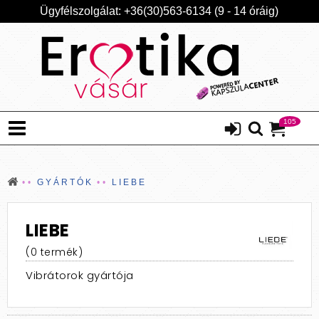
Ügyfélszolgálat: +36(30)563-6134 (9 - 14 óráig)
105
GYÁRTÓK
LIEBE
LIEBE
(0 termék)
Vibrátorok gyártója