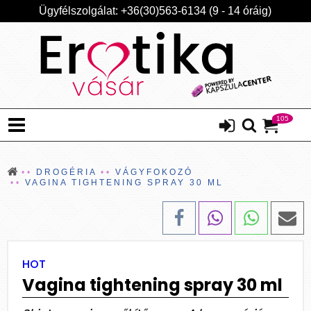
Ügyfélszolgálat: +36(30)563-6134 (9 - 14 óráig)
105
DROGÉRIA
VÁGYFOKOZÓ
VAGINA TIGHTENING SPRAY 30 ML
HOT
Vagina tightening spray 30 ml