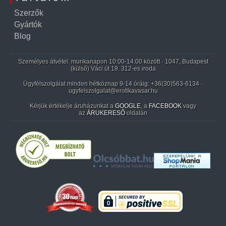
Szerzők
Gyártók
Blog
Személyes átvétel: munkanapon 10:00-14:00 között · 1047, Budapest
(külső) Váci út 19. 312-es iroda
Ügyfélszolgálat minden hétköznap 9-14 óráig:
+36(30)563-6134
·
ugyfelszolgalat@erotikavasar.hu
Kérjük értékelje áruházunkat a
GOOGLE
, a
FACEBOOK
vagy
az
ÁRUKERESŐ
oldalán