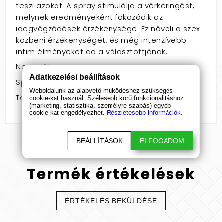
teszi azokat. A spray stimulálja a vérkeringést,
melynek eredményeként fokozódik az
idegvégződések érzékenysége. Ez növeli a szex
közbeni érzékenységét, és még intenzívebb
intim élményeket ad a választottjának.
Nem: nőknek
Adatkezelési beállítások
Speciális jellemző: szűkítő
Weboldalunk az alapvető működéshez szükséges
Termékcsoport: spray
cookie-kat használ. Szélesebb körű funkcionalitáshoz
(marketing, statisztika, személyre szabás) egyéb
cookie-kat engedélyezhet.
Részletesebb információk.
BEÁLLÍTÁSOK
ELFOGADOM
Termék
értékelések
ÉRTÉKELÉS BEKÜLDÉSE