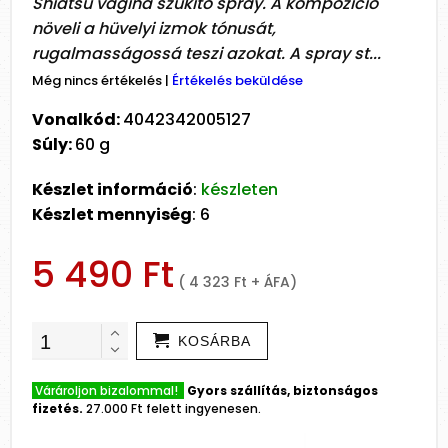
Shiatsu vagina szűkítő spray. A kompozíció
növeli a hüvelyi izmok tónusát,
rugalmasságossá teszi azokat. A spray st...
Még nincs értékelés
|
Értékelés beküldése
Vonalkód:
4042342005127
Súly:
60 g
Készlet információ
:
készleten
Készlet mennyiség
: 6
5 490 Ft
( 4 323 Ft + ÁFA)
KOSÁRBA
Várároljon bizalommal!
Gyors szállítás, biztonságos
fizetés.
27.000 Ft felett ingyenesen.