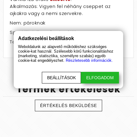
Alkalmazás: Vigyen fel néhány cseppet az
ajkakra vagy a nemi szervekre.
Nem: pároknak
Speciális jellemző: stimuláló
Adatkezelési beállítások
Termékcsoport: gél
Weboldalunk az alapvető működéshez szükséges
cookie-kat használ. Szélesebb körű funkcionalitáshoz
(marketing, statisztika, személyre szabás) egyéb
cookie-kat engedélyezhet.
Részletesebb információk.
BEÁLLÍTÁSOK
ELFOGADOM
Termék
értékelések
ÉRTÉKELÉS BEKÜLDÉSE