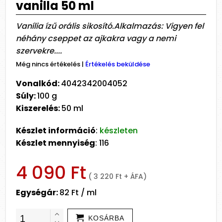
vanilla 50 ml
Vanília ízű orális sikosító.Alkalmazás: Vigyen fel
néhány cseppet az ajkakra vagy a nemi
szervekre....
Még nincs értékelés
|
Értékelés beküldése
Vonalkód:
4042342004052
Súly:
100 g
Kiszerelés:
50 ml
Készlet információ
:
készleten
Készlet mennyiség
: 116
4 090 Ft
( 3 220 Ft + ÁFA)
Egységár:
82 Ft / ml
KOSÁRBA