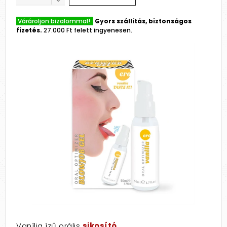
Várároljon bizalommal!
Gyors szállítás, biztonságos
fizetés.
27.000 Ft felett ingyenesen.
Vanília ízű orális
sikosító
.