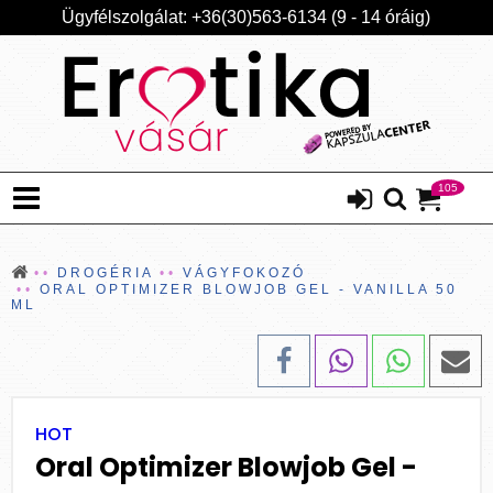
Ügyfélszolgálat: +36(30)563-6134 (9 - 14 óráig)
105
DROGÉRIA
VÁGYFOKOZÓ
ORAL OPTIMIZER BLOWJOB GEL - VANILLA 50
ML
HOT
Oral Optimizer Blowjob Gel -