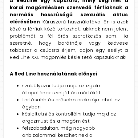
A RedLine egy kapszula, mely segíthet a
korai magömlésben szenvedő férfiaknak a
normális hosszúságú szexuális aktus
elérésében
. Kúraszerű használatával ön is azok
közé a férfiak közé tartozhat, akiknek nem jelent
problémát a fél órás szeretkezés sem. Ha
szeretné, hogy barátnője vagy kedvese
többször a csúcsra érjem, adjon egy esélyt a
Red Line XXL magömlés késleltető kapszuláknak!
A Red Line használatának előnyei
szabályozni tudja majd az izgalmi
állapotának szintjét és mértékét
tartósabb és erősebb erekciója lehet az
ágyban
késleltetni és kontrollálni tudja majd az
orgazmust és a magömlést
felszabadultan, még nagyobb
önbizalommal kezdhet neki a