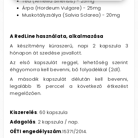
Tea (Amellia Sinensis) - 25mg
Árpa (Hordeum Vulgare) - 25mg
Muskotályzsálya (Salvia Sclarea) - 20mg
A RedLine használata, alkalmazása
A készítmény kúraszerű, napi 2 kapszula 3
hónapon át szedése javallott.
Az első kapszulát reggel, lehetőség szerint
éhgyomorra kell bevenni, bő folyadékkal (2dl).
A második kapszulát délután kell bevenni,
legalább 15 perccel a következő étkezést
megelőzően.
Kiszerelés
: 60 kapszula
Adagolás
: 2 kapszula / nap.
OÉTI engedélyszám
:15371/2014.