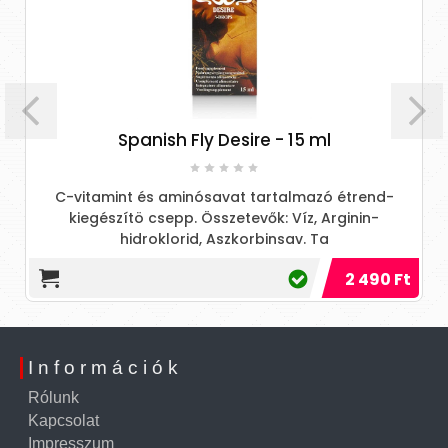
Spanish Fly Desire - 15 ml
C-vitamint és aminósavat tartalmazó étrend-
kiegészítö csepp. Összetevők: Víz, Arginin-
hidroklorid, Aszkorbinsav. Ta
2 490 Ft
Információk
Rólunk
Kapcsolat
Impresszum