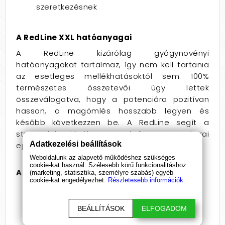
szeretkezésnek
A RedLine XXL hatóanyagai
A RedLine kizárólag gyógynövényi
hatóanyagokat tartalmaz, így nem kell tartania
az esetleges mellékhatásoktól sem. 100%
természetes összetevői úgy lettek
összeválogatva, hogy a potenciára pozitívan
hasson, a magömlés hosszabb legyen és
később következzen be. A RedLine segít a
stressz leküzdésében, nem kell tartania a korai
Adatkezelési beállítások
ejakulációtól, férfiként teljesíthet az ágyban!
Weboldalunk az alapvető működéshez szükséges
cookie-kat használ. Szélesebb körű funkcionalitáshoz
A RedLine összetevői
(marketing, statisztika, személyre szabás) egyéb
cookie-kat engedélyezhet.
Részletesebb információk.
Abrakzab (Aavena Sativa) - 400mg
Nagy Csalán (Urtica Dioica) - 250mg
BEÁLLÍTÁSOK
ELFOGADOM
Likopin (Lycopene) - 25mg