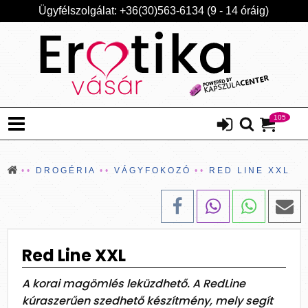
Ügyfélszolgálat: +36(30)563-6134 (9 - 14 óráig)
105
DROGÉRIA
VÁGYFOKOZÓ
RED LINE XXL
Red Line XXL
A korai magömlés leküzdhető. A RedLine
kúraszerűen szedhető készítmény, mely segít