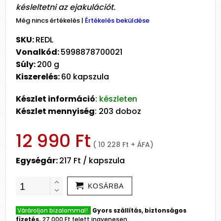
késleltetni az ejakulációt.
Még nincs értékelés
|
Értékelés beküldése
SKU:
REDL
Vonalkód:
5998878700021
Súly:
200 g
Kiszerelés:
60 kapszula
Készlet információ
:
készleten
Készlet mennyiség
: 203 doboz
12 990 Ft
( 10 228 Ft + ÁFA)
Egységár:
217 Ft / kapszula
KOSÁRBA
Várároljon bizalommal!
Gyors szállítás, biztonságos
fizetés.
27.000 Ft felett ingyenesen.