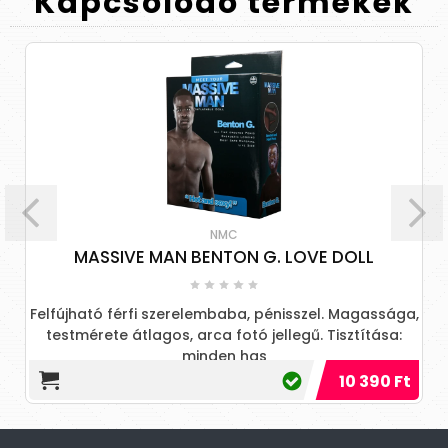
Kapcsolódó
termékek
NMC
MASSIVE MAN BENTON G. LOVE DOLL
Felfújható férfi szerelembaba, pénisszel. Magassága,
testmérete átlagos, arca fotó jellegű. Tisztítása:
minden has
10 390 Ft