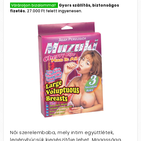
Várároljon bizalommal!
Gyors szállítás, biztonságos
fizetés.
27.000 Ft felett ingyenesen.
Női szerelembaba, mely intim együttlétek,
legénybúcsúk kiegészítője lehet. Magassága,