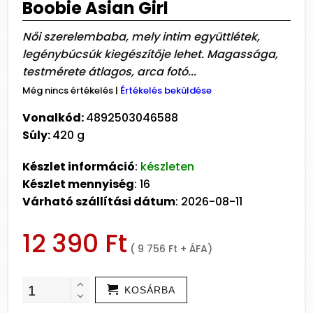
Boobie Asian Girl
Női szerelembaba, mely intim együttlétek,
legénybúcsúk kiegészítője lehet. Magassága,
testmérete átlagos, arca fotó...
Még nincs értékelés
|
Értékelés beküldése
Vonalkód:
4892503046588
Súly:
420 g
Készlet információ
:
készleten
Készlet mennyiség
: 16
Várható szállítási dátum
: 2026-08-11
12 390 Ft
( 9 756 Ft + ÁFA)
KOSÁRBA