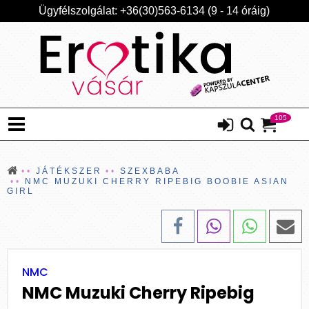
Ügyfélszolgálat: +36(30)563-6134 (9 - 14 óráig)
105
JÁTÉKSZER
SZEXBABA
NMC MUZUKI CHERRY RIPEBIG BOOBIE ASIAN
GIRL
NMC
NMC Muzuki Cherry Ripebig