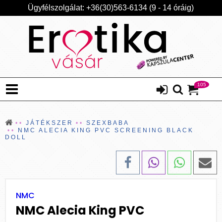
Ügyfélszolgálat: +36(30)563-6134 (9 - 14 óráig)
105
JÁTÉKSZER
SZEXBABA
NMC ALECIA KING PVC SCREENING BLACK
DOLL
NMC
NMC Alecia King PVC