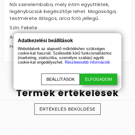
Női szerelembaba, mely intim együttlétek,
legénybúcsúk kiegészítője lehet. Magassága,
testmérete átlagos, arca fotó jellegű.
Szín: Fekete
Anyag: PVC
Adatkezelési beállítások
Hossz: 101 - 160
Weboldalunk az alapvető működéshez szükséges
cookie-kat használ. Szélesebb körű funkcionalitáshoz
(marketing, statisztika, személyre szabás) egyéb
cookie-kat engedélyezhet.
Részletesebb információk.
BEÁLLÍTÁSOK
ELFOGADOM
Termék
értékelések
ÉRTÉKELÉS BEKÜLDÉSE