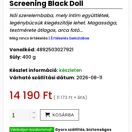
Screening Black Doll
Női szerelembaba, mely intim együttlétek,
legénybúcsúk kiegészítője lehet. Magassága,
testmérete átlagos, arca fotó...
Még nincs értékelés
|
Értékelés beküldése
Vonalkód:
4892503027921
Súly:
400 g
Készlet információ
:
készleten
Várható szállítási dátum
: 2026-08-11
14 190 Ft
( 11 173 Ft + ÁFA)
KOSÁRBA
Várároljon bizalommal!
Gyors szállítás, biztonságos