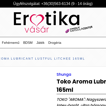
Ügyfélszolgálat: +36(30)563-6134 (9 - 14 óráig)
Fehérnemű
BDSM
Játék
Drogéria
ROMA LUBRICANT LUSTFUL LITCHEE 165ML
Shunga
Toko Aroma Lubri
165ml
TOKO "AROMA": Nagyszerű é
latex-barát, ultra bársonyo