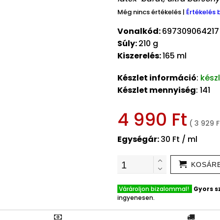
Még nincs értékelés
|
Értékelés 
Vonalkód:
697309064217
Súly:
210 g
Kiszerelés:
165 ml
Készlet információ
:
kész
Készlet mennyiség
: 141
4 990 Ft
( 3 929 F
Egységár:
30 Ft / ml
KOSÁR
Várároljon bizalommal!
Gyors sz
ingyenesen.