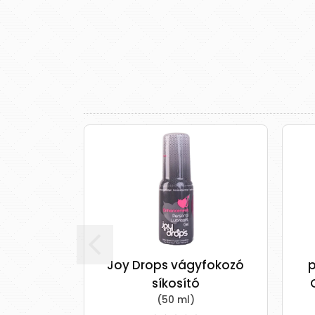
Joy Drops vágyfokozó
pj
síkosító
C
(50 ml)