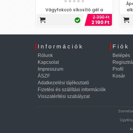
Ápol
Vágyfokozó síkosító gél a
elke
nagyobb szexuális libidóért!
ellaz
2 390 Ft
2 190 Ft
a
Információk
Fiók
Rólunk
Belépés
Kapcsolat
Regisztrá
Impresszum
Profil
ÁSZF
Kosár
Adatkezelési tájékoztató
Fizetési és szállítási információk
Visszatérítési szabályzat
Személyes
Ügyféls
K