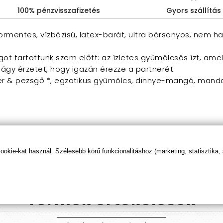
100% pénzvisszafizetés
Gyors szállítás
ormentes, vízbázisú, latex-barát, ultra bársonyos, nem ha
t tartottunk szem előtt: az ízletes gyümölcsös ízt, amely
ágy érzetet, hogy igazán érezze a partnerét.
er & pezsgő *, egzotikus gyümölcs, dinnye-mangó, mandari
kie-kat használ. Szélesebb körű funkcionalitáshoz (marketing, statisztika,
Termék
értékelések