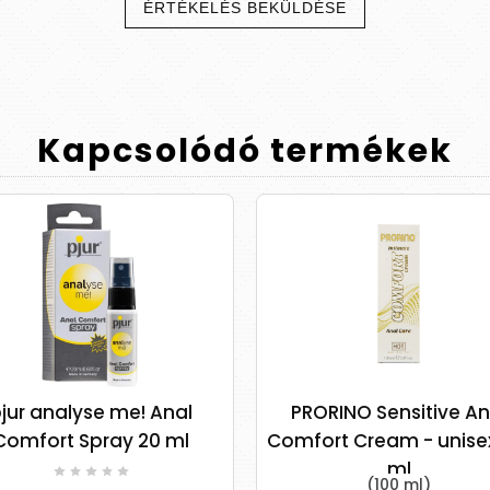
ÉRTÉKELÉS BEKÜLDÉSE
Kapcsolódó
termékek
ur analyse me! Anal
PRORINO Sensitive Ana
omfort Spray 20 ml
Comfort Cream - unisex
ml
(100 ml)