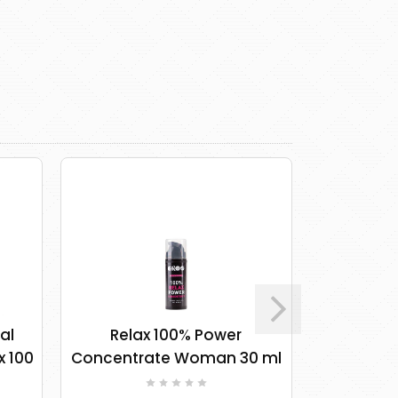
l
Relax 100% Power
Backsid
 100
Concentrate Woman 30 ml
ero by HOT 