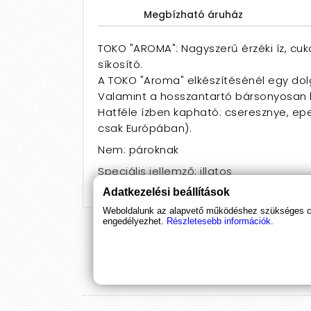
Megbízható áruház
TOKO "AROMA": Nagyszerű érzéki íz, cuk
síkosító.
A TOKO "Aroma" elkészítésénél egy dolgo
Valamint a hosszantartó bársonyosan l
Hatféle ízben kapható: cseresznye, ep
csak Európában).
Nem: pároknak
Speciális jellemző: illatos
Adatkezelési beállítások
Weboldalunk az alapvető működéshez szükséges coo
engedélyezhet.
Részletesebb információk.