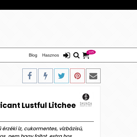
105
Blog
Hasznos
cant Lustful Litchee
rzéki íz, cukormentes, vízbázisú,
s, nem hagy foltot, extra hos...