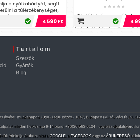
ja a nyálkahártyát, segít
rülni a túlérzékenységet,
Tápláló krém az anális terül
ít. Észrevehető hatás, már
4 590 Ft
4 99
panthenollal. Megkönnyíti
kár 15 másodperc elte
behatolást és ápolja a bőrt a
közösülés után. Az
Tartalom
Szerzők
ció
Gyártók
Blog
 átvétel: munkanapon 10:00-14:00 között · 1047, Budapest (külső) Váci út 19. 31
zolgálat minden hétköznap 9-14 óráig:
+36(30)563-6134
· ugyfelszolgalat@erotika
érjük értékelje áruházunkat a
GOOGLE
, a
FACEBOOK
vagy az
ÁRUKERESŐ
oldal