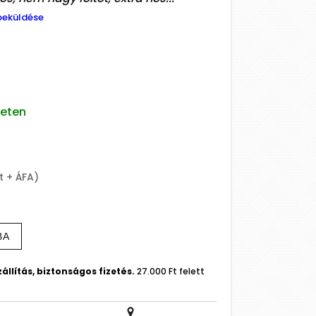
beküldése
leten
t + ÁFA)
BA
állítás, biztonságos fizetés.
27.000 Ft felett