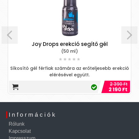
Joy Drops erekció segítő gél
(50 ml)
Síkosító gél férfiak számára az erőteljesebb erekció
elérésével együtt.
2 390 Ft
2 190 Ft
Információk
Rólunk
Kapcsolat
Impresszum