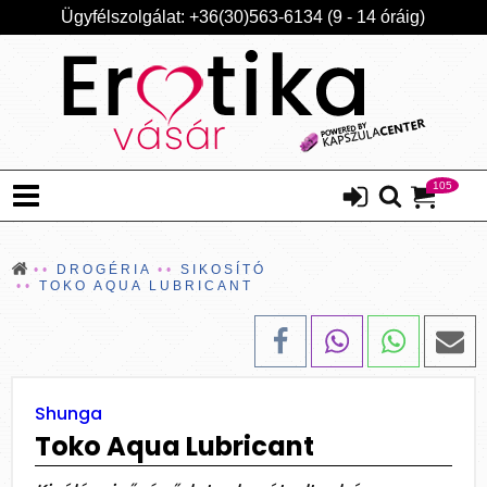
Ügyfélszolgálat: +36(30)563-6134 (9 - 14 óráig)
105
DROGÉRIA
SIKOSÍTÓ
TOKO AQUA LUBRICANT
Shunga
Toko Aqua Lubricant