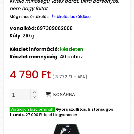
Kiváló minőségű, latex barát, ultra bársonyos,
nem hagy foltot
Még nincs értékelés
|
Értékelés beküldése
Vonalkód:
697309062008
Súly:
210 g
Készlet információ
:
készleten
Készlet mennyiség
: 40 doboz
4 790 Ft
( 3 772 Ft + ÁFA)
KOSÁRBA
Várároljon bizalommal!
Gyors szállítás, biztonságos
fizetés.
27.000 Ft felett ingyenesen.