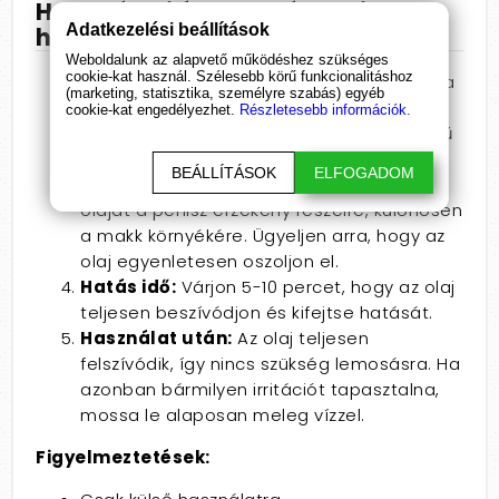
Használati útmutató a Rui Shen
Adatkezelési beállítások
használatához:
Weboldalunk az alapvető működéshez szükséges
cookie-kat használ. Szélesebb körű funkcionalitáshoz
Alkalmazás előtt:
Mossa meg és szárítsa
(marketing, statisztika, személyre szabás) egyéb
meg a péniszt.
cookie-kat engedélyezhet.
Részletesebb információk.
Adagolás:
Nyomjon ki egy kis mennyiségű
olajat (kb. borsónyi méretű) az ujjára.
BEÁLLÍTÁSOK
ELFOGADOM
Alkalmazás:
Finoman masszírozza be az
olajat a pénisz érzékeny részeire, különösen
a makk környékére. Ügyeljen arra, hogy az
olaj egyenletesen oszoljon el.
Hatás idő:
Várjon 5-10 percet, hogy az olaj
teljesen beszívódjon és kifejtse hatását.
Használat után:
Az olaj teljesen
felszívódik, így nincs szükség lemosásra. Ha
azonban bármilyen irritációt tapasztalna,
mossa le alaposan meleg vízzel.
Figyelmeztetések: