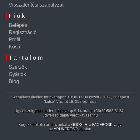
Visszatérítési szabályzat
Fiók
Belépés
Regisztráció
Profil
Kosár
Tartalom
Szerzők
Gyártók
Blog
Személyes átvétel: munkanapon 10:00-14:00 között · 1047, Budapest
(külső) Váci út 19. 312-es iroda
Ügyfélszolgálat minden hétköznap 9-14 óráig:
+36(30)563-6134
·
ugyfelszolgalat@erotikavasar.hu
Kérjük értékelje áruházunkat a
GOOGLE
, a
FACEBOOK
vagy
az
ÁRUKERESŐ
oldalán