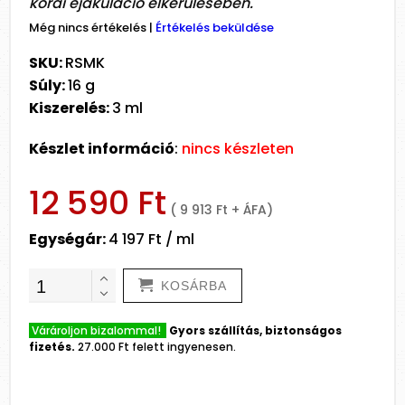
korai ejakuláció elkerülésében.
Még nincs értékelés
|
Értékelés beküldése
SKU:
RSMK
Súly:
16 g
Kiszerelés:
3 ml
Készlet információ
:
nincs készleten
12 590 Ft
( 9 913 Ft + ÁFA)
Egységár:
4 197 Ft / ml
KOSÁRBA
Várároljon bizalommal!
Gyors szállítás, biztonságos
fizetés.
27.000 Ft felett ingyenesen.