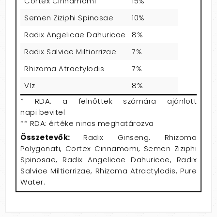
Cortex Cinnamomi
15%
Semen Ziziphi Spinosae
10%
Radix Angelicae Dahuricae
8%
Radix Salviae Miltiorrizae
7%
Rhizoma Atractylodis
7%
Víz
8%
* RDA: a felnőttek számára ajánlott
napi bevitel
** RDA: értéke nincs meghatározva
Összetevők:
Radix Ginseng, Rhizoma
Polygonati, Cortex Cinnamomi, Semen Ziziphi
Spinosae, Radix Angelicae Dahuricae, Radix
Salviae Miltiorrizae, Rhizoma Atractylodis, Pure
Water.