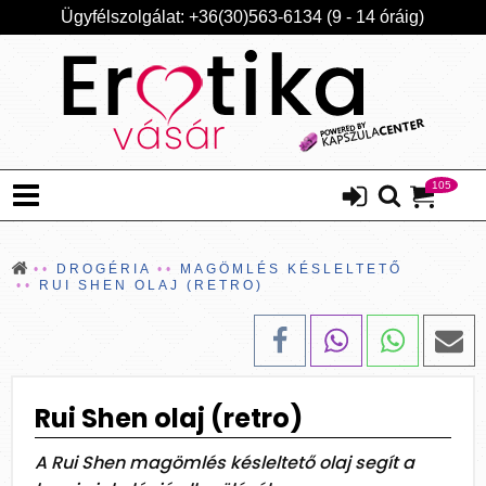
Ügyfélszolgálat: +36(30)563-6134 (9 - 14 óráig)
105
DROGÉRIA
MAGÖMLÉS KÉSLELTETŐ
RUI SHEN OLAJ (RETRO)
Rui Shen olaj (retro)
A Rui Shen magömlés késleltető olaj segít a