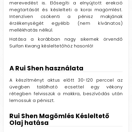
merevedést is. Elősegíti a elnyújtott erekció
megtartását és késlelteti a korai magömlést.
Intenzíven csökenti a pénisz makjának
érzékenységét egyébb (nem kívánatos)
mellékhatás nélkül.
Hatása a korábban nagy sikernek örvendő
Suifan Kwang késleltetőhöz hasonló!
A Rui Shen használata
A készítményt aktus előtt 30-120 perccel az
üvegben található ecsettel egy vékony
rétegben felvisszük a makkra, beszívódás után
lemossuk a péniszt.
Rui Shen Magömlés Késleltető
Olaj hatása