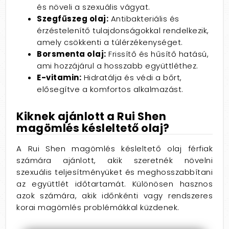
és növeli a szexuális vágyat.
Szegfűszeg olaj:
Antibakteriális és
érzéstelenítő tulajdonságokkal rendelkezik,
amely csökkenti a túlérzékenységet.
Borsmenta olaj:
Frissítő és hűsítő hatású,
ami hozzájárul a hosszabb együttléthez.
E-vitamin:
Hidratálja és védi a bőrt,
elősegítve a komfortos alkalmazást.
Kiknek ajánlott a Rui Shen
magömlés késleltető olaj?
A Rui Shen magömlés késleltető olaj férfiak
számára ajánlott, akik szeretnék növelni
szexuális teljesítményüket és meghosszabbítani
az együttlét időtartamát. Különösen hasznos
azok számára, akik időnkénti vagy rendszeres
korai magömlés problémákkal küzdenek.