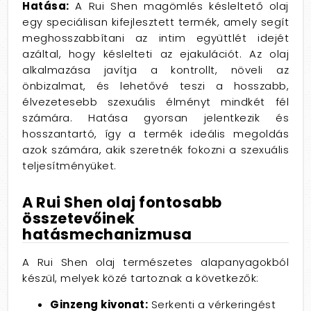
Hatása:
A Rui Shen magömlés késleltető olaj
egy speciálisan kifejlesztett termék, amely segít
meghosszabbítani az intim együttlét idejét
azáltal, hogy késlelteti az ejakulációt. Az olaj
alkalmazása javítja a kontrollt, növeli az
önbizalmat, és lehetővé teszi a hosszabb,
élvezetesebb szexuális élményt mindkét fél
számára. Hatása gyorsan jelentkezik és
hosszantartó, így a termék ideális megoldás
azok számára, akik szeretnék fokozni a szexuális
teljesítményüket.
A Rui Shen olaj fontosabb
összetevőinek
hatásmechanizmusa
A Rui Shen olaj természetes alapanyagokból
készül, melyek közé tartoznak a következők:
Ginzeng kivonat:
Serkenti a vérkeringést