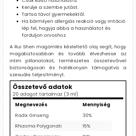
Csak külső használatra.
Kerülje a szembe jutást.
Tartsa távol gyermekektől.
Ha bármilyen allergiás reakció vagy irritáció
lép fel, hagyja abba a használatot és
forduljon orvoshoz.
A Rui Shen magömlés késleltető olaj segít, hogy
magabiztosabban és tovább élvezhesse az
intim pillanatokat, természetes összetevőivel
biztonságosan és hatékonyan támogatva a
szexuális teljesítményt.
Összetevő adatok
20 adagot tartalmaz (3 ml)
Megnevezés
Mennyiség
Radix Ginseng
30%
Rhizoma Polygonati
15%