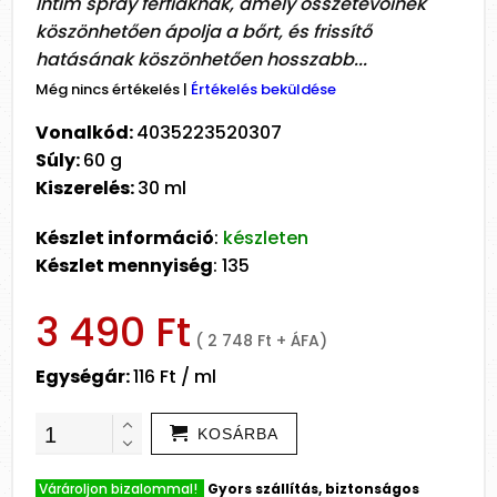
Intim spray férfiaknak, amely összetevőinek
köszönhetően ápolja a bőrt, és frissítő
hatásának köszönhetően hosszabb...
Még nincs értékelés
|
Értékelés beküldése
Vonalkód:
4035223520307
Súly:
60 g
Kiszerelés:
30 ml
Készlet információ
:
készleten
Készlet mennyiség
: 135
3 490 Ft
( 2 748 Ft + ÁFA)
Egységár:
116 Ft / ml
KOSÁRBA
Várároljon bizalommal!
Gyors szállítás, biztonságos