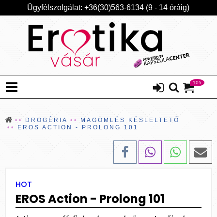
Ügyfélszolgálat: +36(30)563-6134 (9 - 14 óráig)
105
DROGÉRIA
MAGÖMLÉS KÉSLELTETŐ
EROS ACTION - PROLONG 101
HOT
EROS Action - Prolong 101