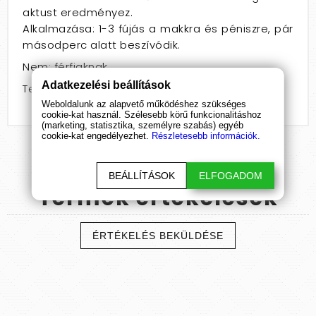
aktust eredményez.
Alkalmazása: 1-3 fújás a makkra és péniszre, pár
másodperc alatt beszívódik.
Nem: férfiaknak
Adatkezelési beállítások
Termékcsoport: spray
Weboldalunk az alapvető működéshez szükséges
cookie-kat használ. Szélesebb körű funkcionalitáshoz
(marketing, statisztika, személyre szabás) egyéb
cookie-kat engedélyezhet.
Részletesebb információk.
BEÁLLÍTÁSOK
ELFOGADOM
Termék
értékelések
ÉRTÉKELÉS BEKÜLDÉSE