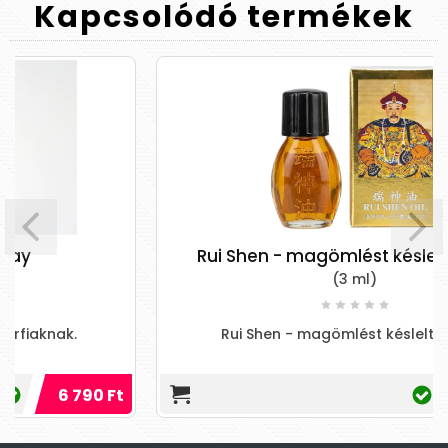
Kapcsolódó
termékek
Rui Shen - magömlést késleltető olaj
(3 ml)
Rui Shen - magömlést késleltető olaj
 Ft
14 990 Ft