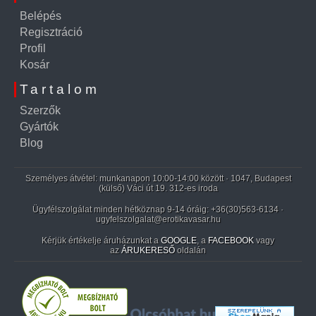
Belépés
Regisztráció
Profil
Kosár
Tartalom
Szerzők
Gyártók
Blog
Személyes átvétel: munkanapon 10:00-14:00 között · 1047, Budapest
(külső) Váci út 19. 312-es iroda
Ügyfélszolgálat minden hétköznap 9-14 óráig:
+36(30)563-6134
·
ugyfelszolgalat@erotikavasar.hu
Kérjük értékelje áruházunkat a
GOOGLE
, a
FACEBOOK
vagy
az
ÁRUKERESŐ
oldalán