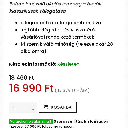
Potencianövelő akciós csomag – bevált
klasszikusok válogatása
a legrégebb óta forgalomban lévő
legtöbb elégedett és visszatérő
vásárlóval rendelkező termékek
14 szem kiváló minőség (felezve akár 28
alkalomra)
Készlet információ
:
készleten
18 460 Ft
16 990 Ft
( 13 378 Ft + ÁFA)
KOSÁRBA
Várároljon bizalommal!
Gyors szállítás, biztonságos
fizetés.
27.000 Ft felett ingyenesen.