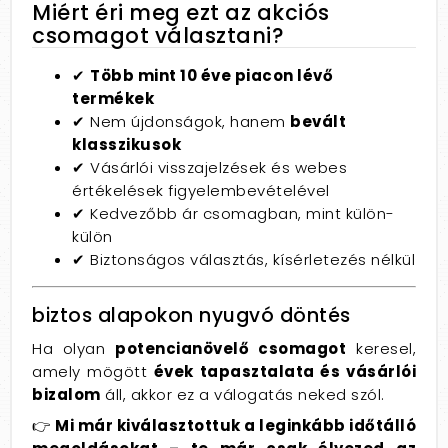
Miért éri meg ezt az akciós
csomagot választani?
✔
Több mint 10 éve piacon lévő
termékek
✔ Nem újdonságok, hanem
bevált
klasszikusok
✔ Vásárlói visszajelzések és webes
értékelések figyelembevételével
✔ Kedvezőbb ár csomagban, mint külön-
külön
✔ Biztonságos választás, kísérletezés nélkül
biztos alapokon nyugvó döntés
Ha olyan
potencianövelő csomagot
keresel,
amely mögött
évek tapasztalata és vásárlói
bizalom
áll, akkor ez a válogatás neked szól.
👉
Mi már kiválasztottuk a leginkább időtálló