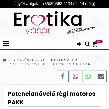
Ügyfélszolgálat: +36(30)563-6134 (9 - 14 óráig)
105
DROGÉRIA
POTENCIANÖVELŐ
POTENCIANÖVELŐ RÉGI MOTOROS PAKK
Potencianövelő régi motoros
PAKK