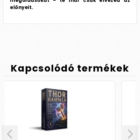
megoldásokat – te már csak élvezed az
előnyeit.
Kapcsolódó
termékek