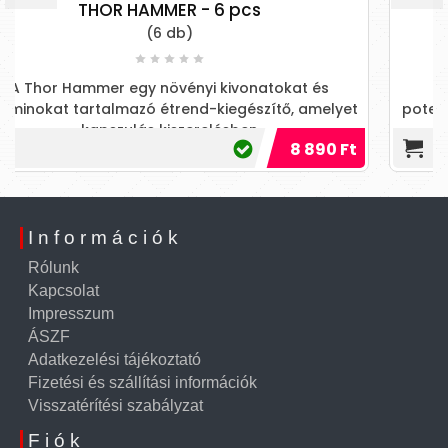
 pcs
SPX2 potencianövel
(2, 4 kapszula)
kivonatokat és
Többszörös orgazmus lehetőség
iegészítő, amelyet
potenciafokozóval! Kimagasló szexu
ésben
alkohol fogyasztása mellet
8 890 Ft
Információk
Rólunk
Kapcsolat
Impresszum
ÁSZF
Adatkezelési tájékoztató
Fizetési és szállítási információk
Visszatérítési szabályzat
Fiók