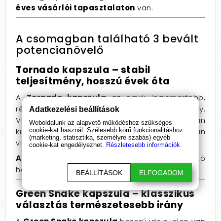
éves vásárlói tapasztalaton
van.
A csomagban található 3 bevált
potencianövelő
Tornado kapszula – stabil
teljesítmény, hosszú évek óta
A
Tornado kapszula
az egyik legismertebb,
régóta elérhető potencianövelő készítmény.
Adatkezelési beállítások
Vásárlóink visszajelzései alapján
Weboldalunk az alapvető működéshez szükséges
cookie-kat használ. Szélesebb körű funkcionalitáshoz
kiegyensúlyozott támogatást nyújt, ezért sokan
(marketing, statisztika, személyre szabás) egyéb
visszatérően választják.
cookie-kat engedélyezhet.
Részletesebb információk.
Ajánlott
, ha fontos a kiszámítható, megbízható
hatás.
BEÁLLÍTÁSOK
ELFOGADOM
Green Snake kapszula – klasszikus
választás természetesebb irány