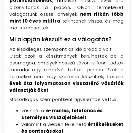
potencianövelők
, amelyek hosszú évek óta
bizonyítanak a piacon. Olyan termékeket
válogattunk össze, amelyek
nem ritkán több
mint 10 éves múltra
tekintenek vissza, és még
ma is keresettek.
Mi alapján készült ez a válogatás?
Az elsődleges szempont az idő próbája volt.
Csak azok a készítmények kerülhettek be a
csomagba, amelyek hosszú távon is fenn tudtak
maradni egy rendkívül telített piacon. Ezek a
termékek nem egy szezonra készültek, hanem
évek óta folyamatosan visszatérő vásárlók
választják őket
.
Másodlagos szempontként figyelembe vettük:
vásárlóink
e-mailes, telefonos és
személyes visszajelzéseit
valamint a weben fellelhető
értékeléseket
és pontozásokat