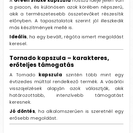
A
Green Snake kapszula
hosszú ideje jelen van
a piacon, és különösen azok körében népszerű,
akik a természetesebb összetevőket részesítik
előnyben. A tapasztalatok szerint jól illeszkedik
más készítmények mellé is.
Ideális
, ha egy bevált, régóta ismert megoldást
keresel.
Tornado kapszula – karakteres,
erőteljes támogatás
A Tornado
kapszula
szintén több mint egy
évtizedes múlttal rendelkező termék. A vásárlói
visszajelzések alapján azok választják, akik
határozottabb, intenzívebb támogatást
keresnek.
Jó döntés
, ha alkalomszerűen is szeretnél egy
erősebb megoldást.